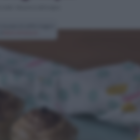
 ricette
>
Mousse al caffè magica
 mousse al caffè magica
di
Elena Amatucci