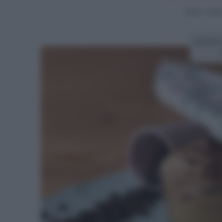
Home
>
Video
Ricetta