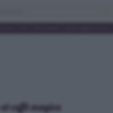
Secondi
Dolci
Ricette bimby
Ricette friggitrice ad aria
al caffè magica