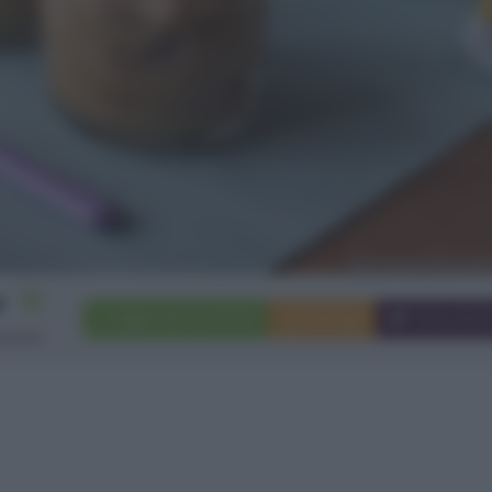
10
Aggiungi a preferiti
Stampa
Invia ami
rsone