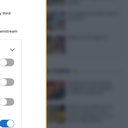
caldo
 third
20 antipasti estivi senza
cottura
Downstream
Menù di ferragosto
er and store
to grant or
ed purposes
Ultime ricette
Gazpacho: la ricetta
originale della zuppa
fredda spagnola
Gelato al caffè: ecco
come farlo in casa
senza gelatiera e con
soli 3 ingredienti