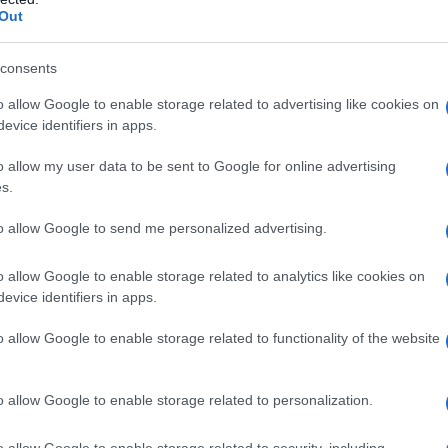
Out
consents
o allow Google to enable storage related to advertising like cookies on
2
evice identifiers in apps.
o allow my user data to be sent to Google for online advertising
s.
to allow Google to send me personalized advertising.
o allow Google to enable storage related to analytics like cookies on
evice identifiers in apps.
o allow Google to enable storage related to functionality of the website
o allow Google to enable storage related to personalization.
Mette un recipiente (meglio se di metallo)
o allow Google to enable storage related to security, including