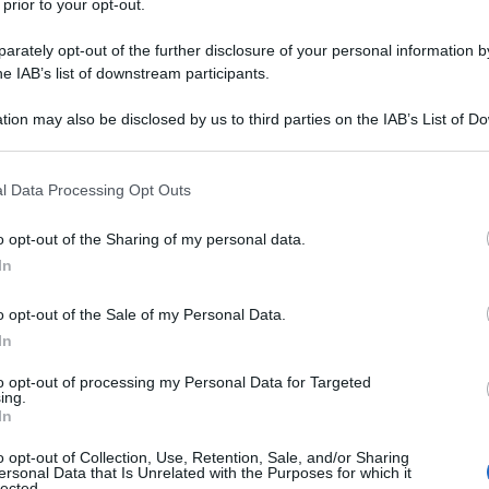
 prior to your opt-out.
ca
rately opt-out of the further disclosure of your personal information by
he IAB’s list of downstream participants.
120 ml
di
acqua
fredda
tion may also be disclosed by us to third parties on the IAB’s List of 
 that may further disclose it to other third parties.
 that this website/app uses one or more Google services and may gath
l Data Processing Opt Outs
including but not limited to your visit or usage behaviour. You may click 
 mousse al caffè magica
 to Google and its third-party tags to use your data for below specifi
o opt-out of the Sharing of my personal data.
ogle consent section.
In
o opt-out of the Sale of my Personal Data.
In
to opt-out of processing my Personal Data for Targeted
ing.
In
o opt-out of Collection, Use, Retention, Sale, and/or Sharing
ersonal Data that Is Unrelated with the Purposes for which it
lected.