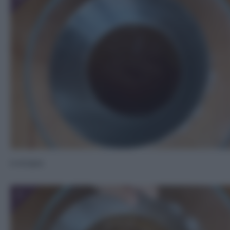
e acqua.
7