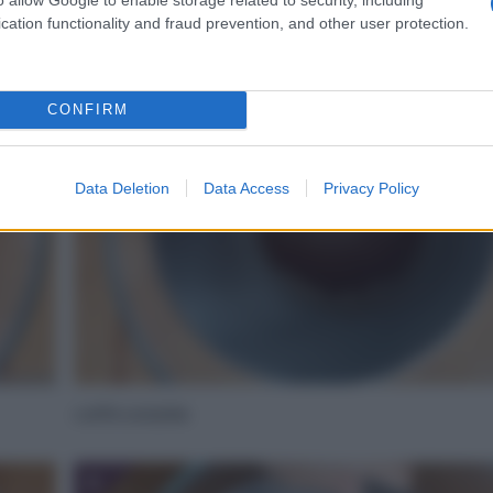
cation functionality and fraud prevention, and other user protection.
4
CONFIRM
Data Deletion
Data Access
Privacy Policy
caffè solubile
6