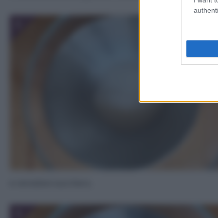
authenti
3
e versatevi zucchero,
5