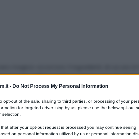
ro magica: occorrono 3 ingredienti, di cui uno è l
 una mousse soffice e golosa,
senza uova nè panna
ato 10 coppette, più piccole di quelle che vedete i
.it -
Do Not Process My Personal Information
che
tutto deve essere molto freddo
, quindi ho mes
to opt-out of the sale, sharing to third parties, or processing of your per
formation for targeted advertising by us, please use the below opt-out s
 ho montato la mousse ed ho usato in contenitore 
 selection.
detevela!
 that after your opt-out request is processed you may continue seeing i
ased on personal information utilized by us or personal information dis