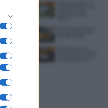
Frullati di banana: 4
varianti facili per una
colazione o una
merenda sempre
diversa
Pasta al pomodoro: il
grande classico che
non delude mai
Sbriciolata senza
cottura: il dolce facile
che si prepara senza
accendere il forno