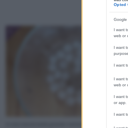
Opted 
Google 
I want t
1
web or d
I want t
purpose
I want 
I want t
web or d
I want t
or app.
I want t
In una ciotola bella grande mettete acqua e ghiaccio.
I want t