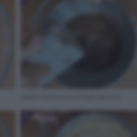
Iniziate a montare con le fruste elettriche.
8