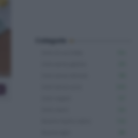
Categorie
Dolci al cucchiaio
154
Dolci senza glutine
215
Dolci senza lattosio
199
Dolci senza uova
345
co
Dolci vegani
127
Dolci veloci
124
Ricette facili e veloci
742
Ricette light
381