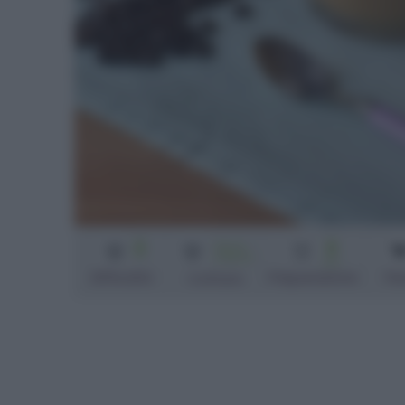
2
3
Senza
cottura
min
Difficoltà
Preparazione
Pe
Cottura