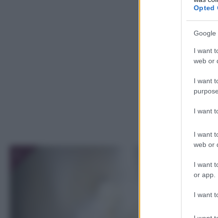
Opted 
Google 
I want t
web or d
I want t
purpose
I want 
I want t
web or d
1
I want t
or app.
I want t
I want t