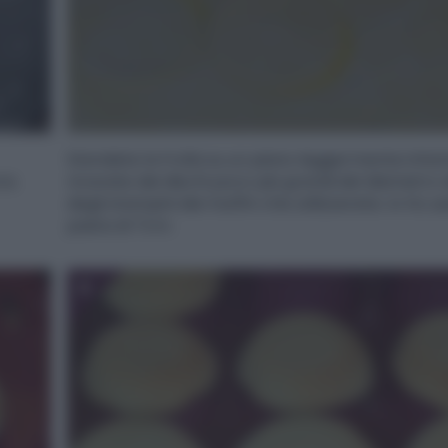
Stendete la frolla su un piano leggermente infar
ra.
ricavate dei dischi poco più grandi del diametro 
degli stampini dei muffin che utilizzerete. Io ho u
pasta di 7cm.
6