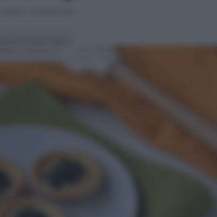
>
Dolcetti
>
Crostatine ragno
etta crostatine ragno
di
Elena Amatucci