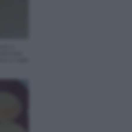
inato e
della base
sato un taglia