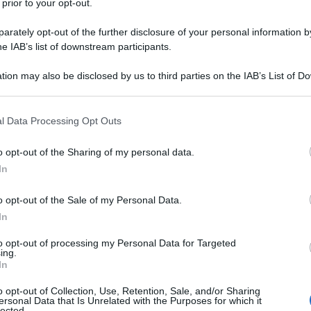
 prior to your opt-out.
rately opt-out of the further disclosure of your personal information by
un
uovo
he IAB’s list of downstream participants.
aroma alla vaniglia
tion may also be disclosed by us to third parties on the IAB’s List of 
 that may further disclose it to other third parties.
 that this website/app uses one or more Google services and may gath
l Data Processing Opt Outs
including but not limited to your visit or usage behaviour. You may click 
 to Google and its third-party tags to use your data for below specifi
o opt-out of the Sharing of my personal data.
ogle consent section.
75 ml
di
panna
In
o opt-out of the Sale of my Personal Data.
In
4
rotelle di liquirizia
to opt-out of processing my Personal Data for Targeted
ing.
In
 le crostatine ragno
o opt-out of Collection, Use, Retention, Sale, and/or Sharing
ersonal Data that Is Unrelated with the Purposes for which it
lected.