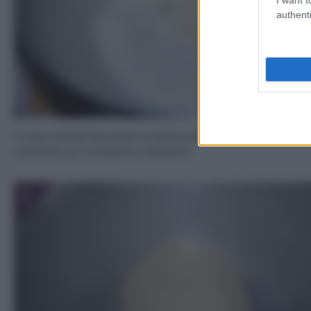
authenti
In una ciotola lavorate la farina ed il burro a pezzetti f
ottenere un composto sabbioso.
3