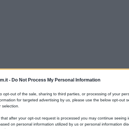
sa per Halloween che potete preparare insieme ai pi
.it -
Do Not Process My Personal Information
zare, quindi perfetta per i bambini o per chi non h
to opt-out of the sale, sharing to third parties, or processing of your per
ia queste che
quelle fantasma
, per variare un po’ i
formation for targeted advertising by us, please use the below opt-out s
 selection.
 that after your opt-out request is processed you may continue seeing i
ased on personal information utilized by us or personal information dis