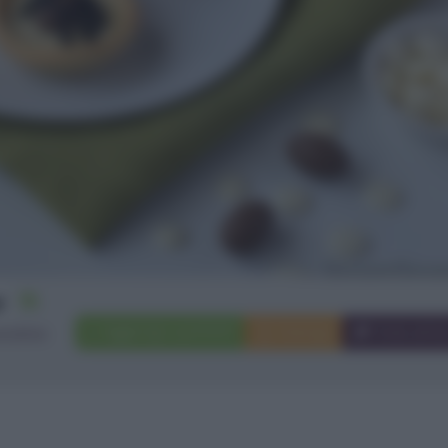
15
Aggiungi a preferiti
Stampa
Invia ami
statine