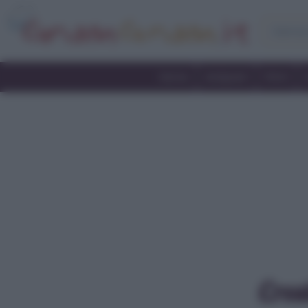
Home
Antipasti
Primi
Cros