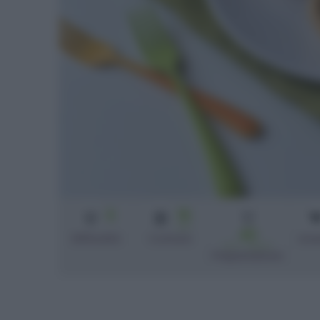
3
15
min
40
Difficoltà
Cottura
cro
min + riposo
Preparazione