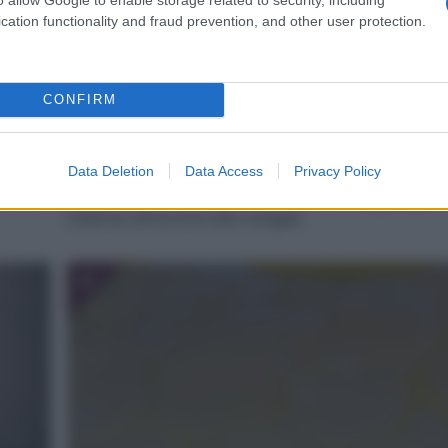
cation functionality and fraud prevention, and other user protection.
CONFIRM
Data Deletion
Data Access
Privacy Policy
ino ad
Mescolate l’uovo con lo zucchero ed aggiungete a
insieme all’aroma alla vaniglia.
4