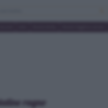
Secondi
Dolci
Ricette bimby
Ricette friggitrice ad aria
tatine ragno