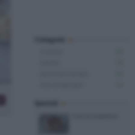
Categorie
Crostate
125
Dolcetti
715
Ricette per bambini
531
Dolci di Halloween
54
co
Speciali
Torte di compleanno