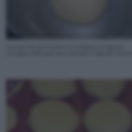
Lavorate fino ad ottenere un composto omogeneo.
Avvolgete nella pellicola e mettete in frigo per mezz’o
5