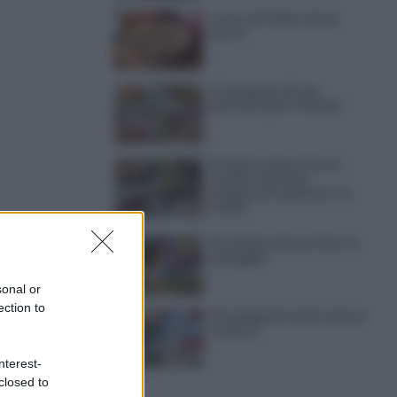
Torta di mele senza
burro
12 insalate di riso
perfette per l’estate
15 dolci senza forno:
ricette facili da
preparare quando fa
caldo
ù piccoli.
15 ricette da portare in
spiaggia
a molto
sonal or
l vostor
ection to
20 antipasti estivi senza
cottura
nterest-
closed to