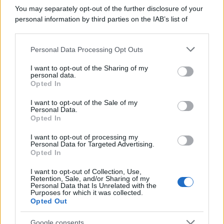
You may separately opt-out of the further disclosure of your
personal information by third parties on the IAB’s list of
downstream participants.
Personal Data Processing Opt Outs
This information may also be disclosed by us to third parties
on the IAB’s List of Downstream Participants that may further
I want to opt-out of the Sharing of my
disclose it to other third parties.
personal data.
Opted In
Please note that this website/app uses one or more Google
services and may gather and store information including but
I want to opt-out of the Sale of my
Personal Data.
not limited to your visit or usage behaviour. You may click to
Opted In
grant or deny consent to Google and its third-party tags to
use your data for below specified purposes in below Google
I want to opt-out of processing my
consent section.
Personal Data for Targeted Advertising.
Opted In
I want to opt-out of Collection, Use,
Retention, Sale, and/or Sharing of my
Personal Data that Is Unrelated with the
Purposes for which it was collected.
Opted Out
Google consents