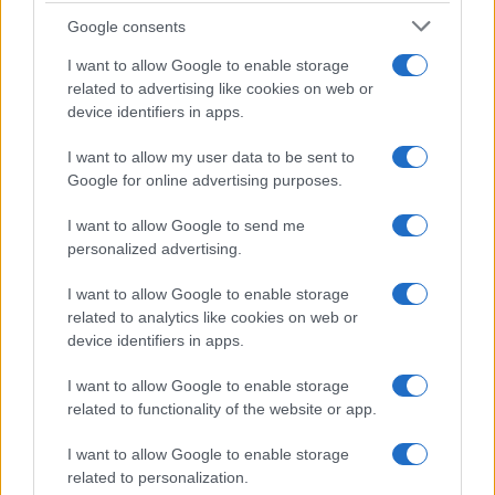
Google consents
I want to allow Google to enable storage
related to advertising like cookies on web or
Le ricette di GnamGnam by Elena Amatucci
device identifiers in apps.
Le immagini e i testi pubblicati in questo sito sono di
I want to allow my user data to be sent to
proprietà dell'autrice Elena Amatucci e sono protetti dalla
Google for online advertising purposes.
legge sul diritto d'autore n. 633/1941 e successive modifiche.
I want to allow Google to send me
Ricette popolari
personalized advertising.
Pasta frolla
I want to allow Google to enable storage
Pasta sfoglia
related to analytics like cookies on web or
Crema pasticcera
device identifiers in apps.
Besciamella
I want to allow Google to enable storage
Pasta per pizze
related to functionality of the website or app.
Pan di Spagna
I want to allow Google to enable storage
Cheesecake
related to personalization.