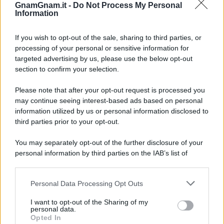
una colazione o una merenda sempre
GnamGnam.it -
Do Not Process My Personal
diversa
Information
Pasta al pomodoro: il grande classico
If you wish to opt-out of the sale, sharing to third parties, or
che non delude mai
processing of your personal or sensitive information for
targeted advertising by us, please use the below opt-out
section to confirm your selection.
Sbriciolata senza cottura: il dolce facile
che si prepara senza accendere il forno
Please note that after your opt-out request is processed you
may continue seeing interest-based ads based on personal
information utilized by us or personal information disclosed to
third parties prior to your opt-out.
You may separately opt-out of the further disclosure of your
personal information by third parties on the IAB’s list of
downstream participants.
Personal Data Processing Opt Outs
This information may also be disclosed by us to third parties
on the IAB’s List of Downstream Participants that may further
I want to opt-out of the Sharing of my
disclose it to other third parties.
personal data.
Opted In
Please note that this website/app uses one or more Google