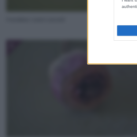
authenti
Prendete i vostri carciofi
3