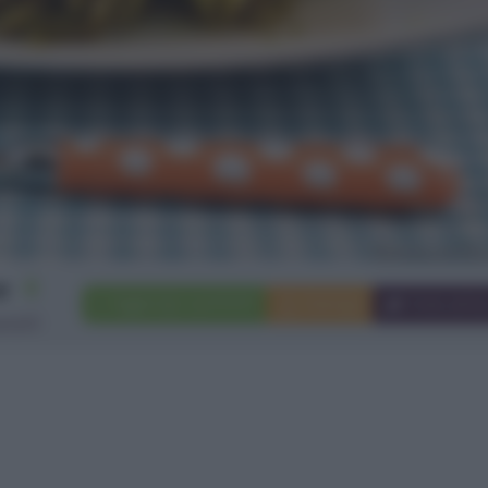
4
Aggiungi a preferiti
Stampa
Invia ami
rciofi