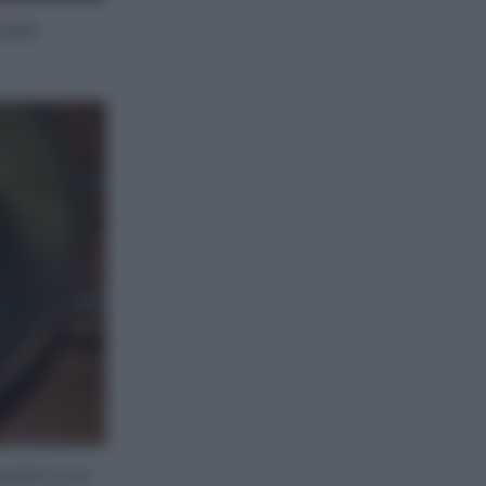
acqua
ndoli tra le