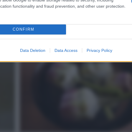
cation functionality and fraud prevention, and other user protection.
ed eliminate le foglie esterne piu’ dure. Tagliate 
sbucciate un po’ il gambo.
CONFIRM
4
Data Deletion
Data Access
Privacy Policy