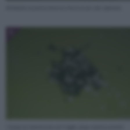
Elimibate la parte interna che è un po’ piu’ spinosa.
5
Tritate la mentuccia con l’aglio, dopo averlo privato