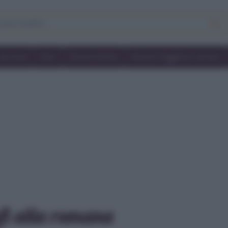
Secondi
Dolci
Ricette bimby
Ricette friggitrice ad aria
fi alla romana