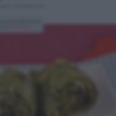
ontorni
>
Carciofi alla romana
ta carciofi alla romana
di
Elena Amatucci