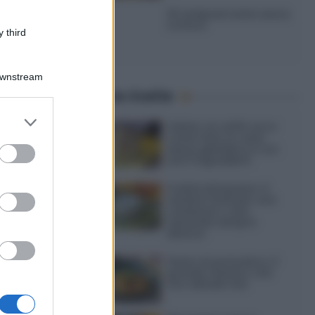
20 antipasti estivi senza
cottura
 third
Downstream
Ultime ricette
er and store
Gelato al caffè: ecco
to grant or
come farlo in casa
ed purposes
senza gelatiera e con
soli 3 ingredienti
Frullati di banana: 4
varianti facili per una
colazione o una
merenda sempre
diversa
Pasta al pomodoro: il
grande classico che
non delude mai