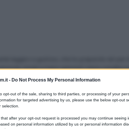
rile leggero e gustoso, che ho preparato ieri per 
le mammole, tonde e meno spinose) vanno condite co
. Vengono poi cotti a testa in giù e il risultato è 
.it -
Do Not Process My Personal Information
to opt-out of the sale, sharing to third parties, or processing of your per
re la pentola a pressione, regolatevi sempre in base
formation for targeted advertising by us, please use the below opt-out s
oli dovrete cuocerli per meno tempo.
 selection.
 that after your opt-out request is processed you may continue seeing i
rcate qualche altra idea con i carciofi,
cliccate qu
ased on personal information utilized by us or personal information dis