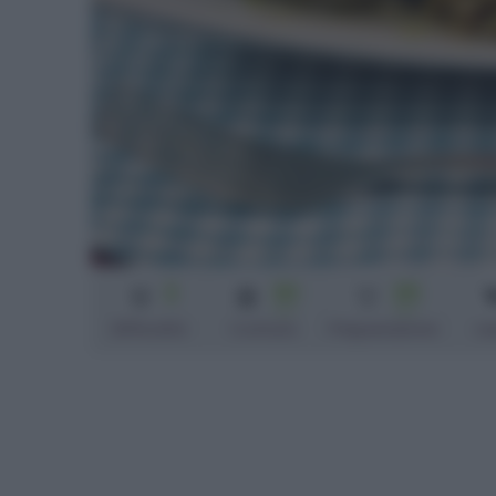
2
30
25
min
min
Difficoltà
Cottura
Preparazione
ca