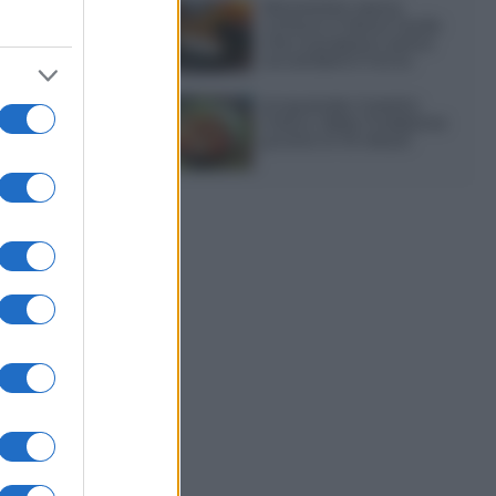
Sbriciolata senza
cottura: il dolce facile
che si prepara senza
accendere il forno
Acquasale: il piatto
fresco della tradizione
pronto in 10 minuti