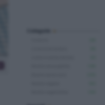
Categorie
Contorni
229
Contorni di verdure
136
Contorni senza lattosio
123
co
Ricette senza glutine
1.106
Ricette senza uova
2.012
Ricette vegane
502
Ricette vegetariane
1.153