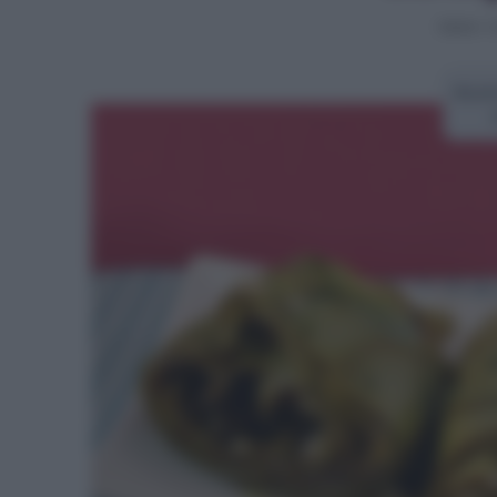
Home
>
C
Ricet