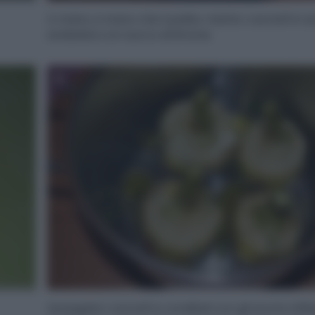
A mano a mano che li pulite, mette i carciofi in 
acidulata con succo di limone.
6
Asciugate i carciofi e conditeli con gli aromi, infila