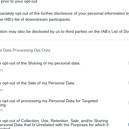
 prior to your opt-out.
rately opt-out of the further disclosure of your personal information by
he IAB’s list of downstream participants.
sale
tion may also be disclosed by us to third parties on the IAB’s List of 
pepe
 that may further disclose it to other third parties.
succo di limone
 that this website/app uses one or more Google services and may gath
l Data Processing Opt Outs
including but not limited to your visit or usage behaviour. You may click 
 to Google and its third-party tags to use your data for below specifi
o opt-out of the Sharing of my personal data.
ogle consent section.
In
i carciofi alla romana
o opt-out of the Sale of my Personal Data.
In
to opt-out of processing my Personal Data for Targeted
ing.
In
o opt-out of Collection, Use, Retention, Sale, and/or Sharing
ersonal Data that Is Unrelated with the Purposes for which it
lected.