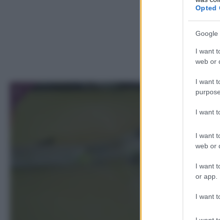
Opted 
Google 
I want t
web or d
I want t
1
purpose
I want 
I want t
web or d
I want t
or app.
I want t
I want t