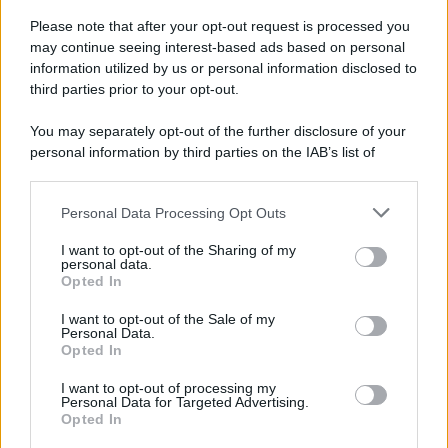
Sbriciolata senza cottura: il dolce facile
che si prepara senza accendere il forno
Please note that after your opt-out request is processed you
may continue seeing interest-based ads based on personal
information utilized by us or personal information disclosed to
third parties prior to your opt-out.
You may separately opt-out of the further disclosure of your
personal information by third parties on the IAB’s list of
downstream participants.
Personal Data Processing Opt Outs
This information may also be disclosed by us to third parties
on the IAB’s List of Downstream Participants that may further
I want to opt-out of the Sharing of my
disclose it to other third parties.
personal data.
Opted In
Please note that this website/app uses one or more Google
services and may gather and store information including but
I want to opt-out of the Sale of my
Personal Data.
not limited to your visit or usage behaviour. You may click to
Opted In
grant or deny consent to Google and its third-party tags to
use your data for below specified purposes in below Google
I want to opt-out of processing my
consent section.
Personal Data for Targeted Advertising.
Opted In