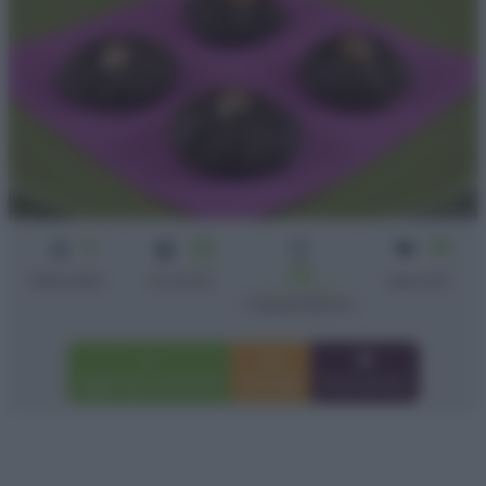
3
25
30
min
25
Difficoltà
Cottura
biscotti
min + riposo
Preparazione
Aggiungi a preferiti
Stampa
Invia amico