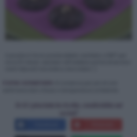
Cuocete in forno preriscaldato ventilato a 180° per
circa 15 minuti. Lasciate raffreddare prima di servire i
vostri biscotti nocciole e cioccolato! :)
Come conservare:
Si conserva per più di una
settimana ben chiuso a temperatura ambiente.
Se ti è piaciuta la ricetta, condividila sui
social!
Facebook
Pinterest