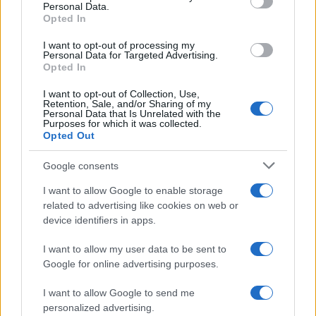
Personal Data.
not limited to your visit or usage behaviour. You may click to
Opted In
grant or deny consent to Google and its third-party tags to
use your data for below specified purposes in below Google
I want to opt-out of processing my
consent section.
Personal Data for Targeted Advertising.
Opted In
I want to opt-out of Collection, Use,
Retention, Sale, and/or Sharing of my
Personal Data that Is Unrelated with the
Purposes for which it was collected.
Opted Out
Google consents
I want to allow Google to enable storage
related to advertising like cookies on web or
Le ricette di GnamGnam by Elena Amatucci
device identifiers in apps.
Le immagini e i testi pubblicati in questo sito sono di
I want to allow my user data to be sent to
proprietà dell'autrice Elena Amatucci e sono protetti dalla
Google for online advertising purposes.
legge sul diritto d'autore n. 633/1941 e successive modifiche.
I want to allow Google to send me
Ricette popolari
personalized advertising.