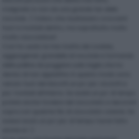
malgrado io non sia una grande fan delle
nocciole. :) Volevo che risultassero croccanti
fuori e morbidi dentro, ma soprattutto molto
molto cioccolatosi!
Così ho usato la mia ricetta dei cookies,
aggiungendo grandella di nocciole e formando
delle palline da poggiare sulla teglia che ho
deciso di non appiattire. In questo modo sono
venuto fuori dei biscotti un po’ piu’ cicciotti e
piu’ morbidi all’interno. Se avete un po’ di tempo
potete anche fondere del cioccolato e decorarli
sopra con qualche filo di cioccolato volante. Se
avessi avuto un po’ piu’ di tempo l’avrei fatto
anche io! :)