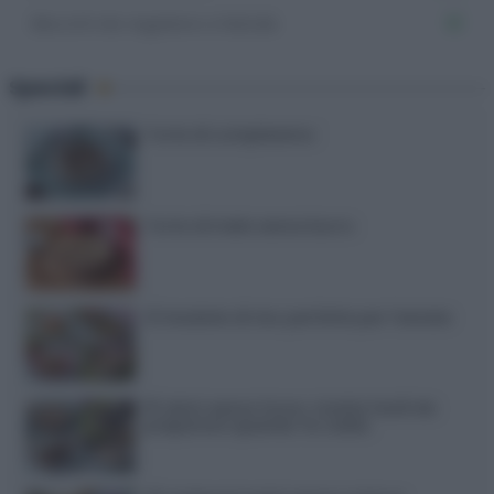
Biscotti da regalare a Natale
81
Speciali
Torte di compleanno
Torta di mele senza burro
12 insalate di riso perfette per l’estate
15 dolci senza forno: ricette facili da
preparare quando fa caldo