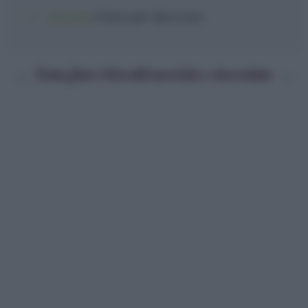
nocciole
intere per decorare
Come fare i biscotti nocciole e cioccolato