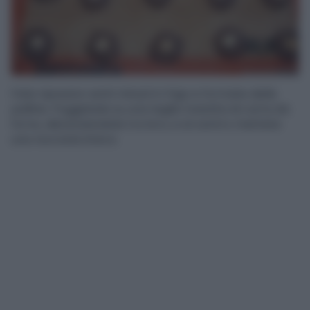
Fate riposare venti minuti in frigo e formate delle
palline. Poggiatele su una teglia rivestita di carta da
forno, distanziandole tra loro, e al centro mettete
una nocciola intera.