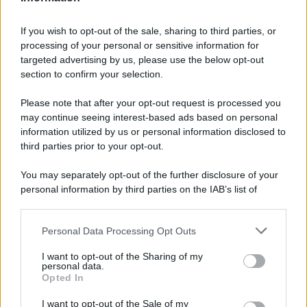
Pasta al pomodoro: il grande classico
If you wish to opt-out of the sale, sharing to third parties, or
che non delude mai
processing of your personal or sensitive information for
targeted advertising by us, please use the below opt-out
section to confirm your selection.
Sbriciolata senza cottura: il dolce facile
che si prepara senza accendere il forno
Please note that after your opt-out request is processed you
may continue seeing interest-based ads based on personal
information utilized by us or personal information disclosed to
third parties prior to your opt-out.
You may separately opt-out of the further disclosure of your
personal information by third parties on the IAB’s list of
downstream participants.
Personal Data Processing Opt Outs
This information may also be disclosed by us to third parties
on the IAB’s List of Downstream Participants that may further
I want to opt-out of the Sharing of my
disclose it to other third parties.
personal data.
Opted In
Please note that this website/app uses one or more Google
services and may gather and store information including but
I want to opt-out of the Sale of my