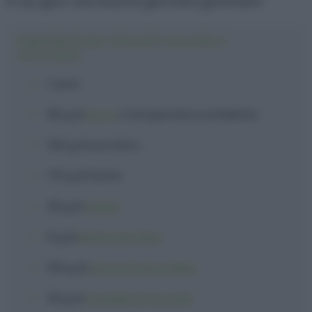
Vi au guro una buona giornata golosauri!
Ingredienti per i biscotti nocciole e
cioccolato
1
uovo
80 g
di
burro
a temperatura ambiente
150 g
di
zucchero
170 g
di
farina
30 g
di
cacao
8 g
di
lievito per dolci
100 g
di
gocce di cioccolato
50 g
di
granella di nocciole