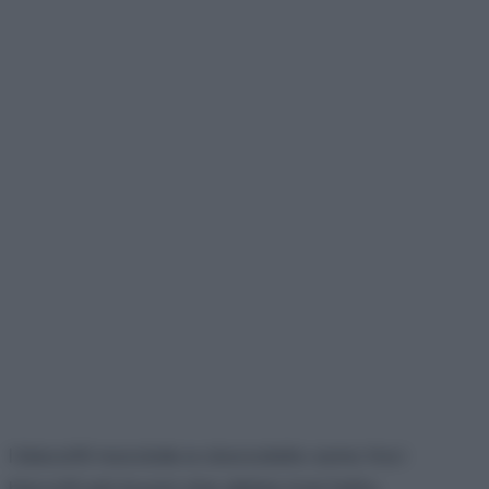
I biscotti nocciole e cioccolato sono tra i
biscotti più buoni che abbia mai fatto,