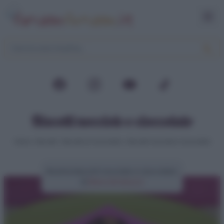
Biscotti nocciole e cioccolato
Home
>
Biscotti
>
Biscotti al cioccolato
>
Biscotti nocciole e cioccolato
Ricetta biscotti nocciole e cioccolato
di
Elena Amatucci