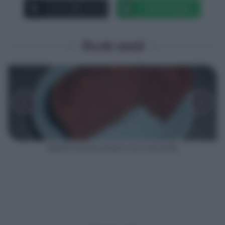
X
Whatsapp
Ricette simili
‹
›
Muffin al cioccolato con nocciole