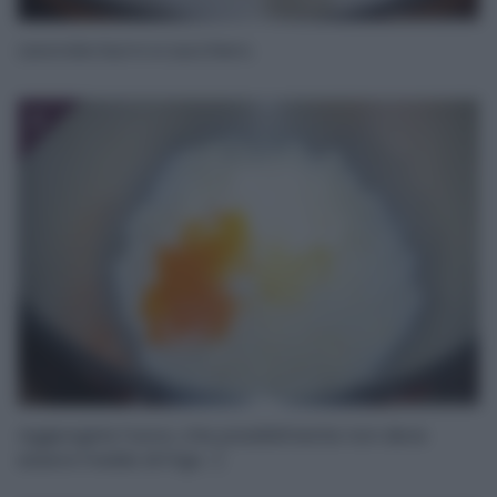
Lavorate burro e zucchero.
2
Aggiungete l’uovo, che possibilmente non deve
essere freddo di frigo. :)