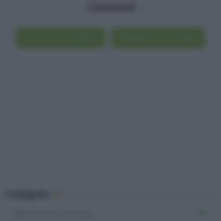
Commenti
Scrivi un commento
Visualizza i commenti
Categorie
Biscotti al cioccolato
109