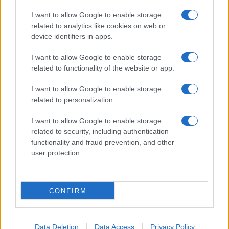
Pasta frolla
I want to allow Google to enable storage
Pasta sfoglia
related to analytics like cookies on web or
Crema pasticcera
device identifiers in apps.
Besciamella
I want to allow Google to enable storage
Pasta per pizze
related to functionality of the website or app.
Pan di Spagna
I want to allow Google to enable storage
Cheesecake
related to personalization.
I want to allow Google to enable storage
Newsletter
Mi presento
related to security, including authentication
functionality and fraud prevention, and other
Contattami
Privacy Policy
user protection.
CONFIRM
© 2022 gnamgnam.it
Data Deletion
Data Access
Privacy Policy