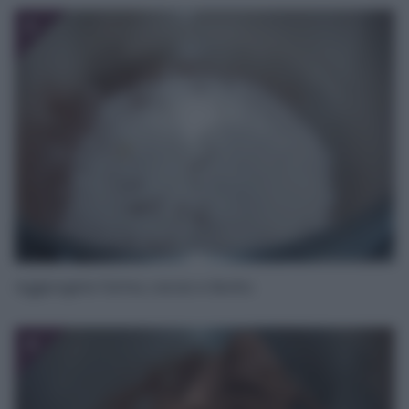
3
Aggiungete farina, cacao e lievito.
4