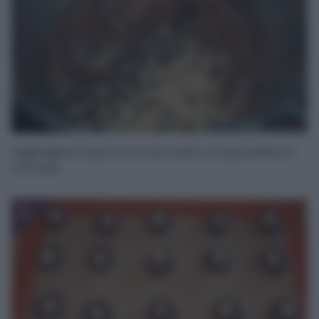
Aggiungete le gocce di cioccolato e la grandella di
nocciole.
5