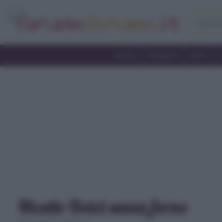
Home
Antipasti
Primi
Ricette Dolci senza forno