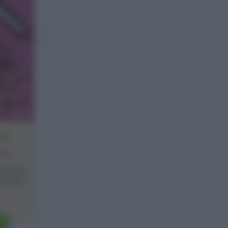
12
one
i ispira
ake alla