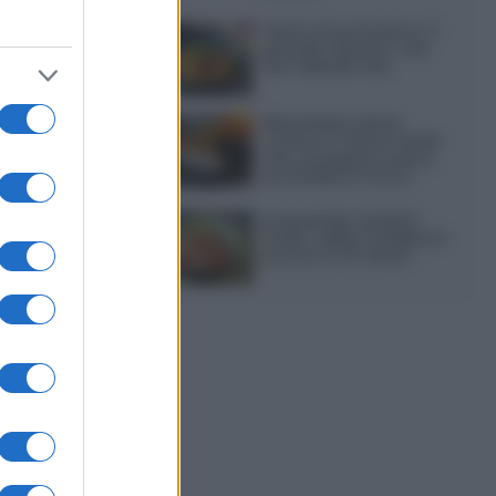
Pasta al pomodoro: il
grande classico che
non delude mai
Sbriciolata senza
cottura: il dolce facile
che si prepara senza
accendere il forno
Acquasale: il piatto
fresco della tradizione
pronto in 10 minuti