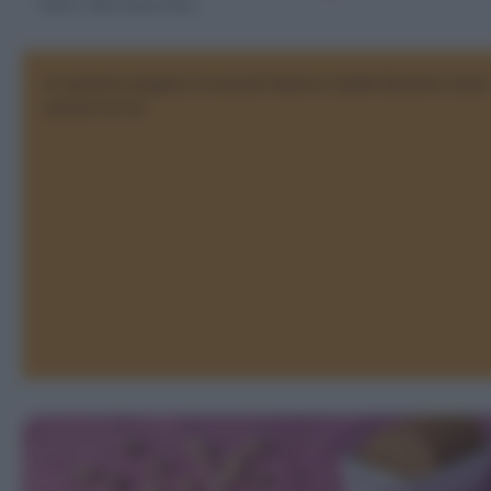
Home
>
Dolci senza forno
In questa pagina troverai l'elenco delle Ricette Dolci
senza forno