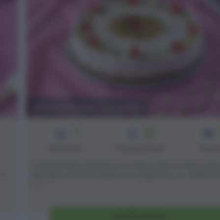
Cheesecake cassata
3
40
min
Difficoltà
Preparazione
Pers
Il cheesecake cassata è un dolce senza cottura che s
.]
alla tipica ricetta siciliana; ho preparato un cheesec
[...]
Vai alla ricetta