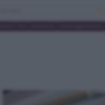
Secondi
Dolci
Ricette bimby
Ricette friggitrice ad aria