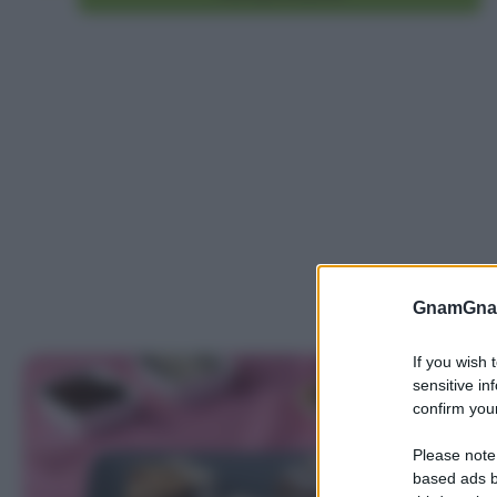
GnamGnam
If you wish 
sensitive in
confirm your
Please note
based ads b