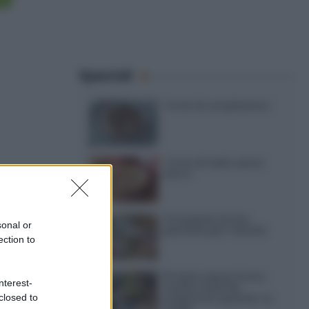
Speciali
Torte di compleanno
Torta di mele senza
burro
12 insalate di riso
sonal or
perfette per l’estate
ection to
15 dolci senza forno:
nterest-
ricette facili da
closed to
preparare quando fa