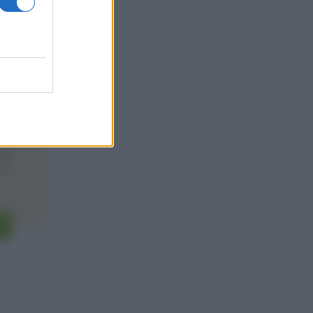
20
one
 in
.]