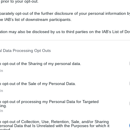
 prior to your opt-out.
rately opt-out of the further disclosure of your personal information by
he IAB’s list of downstream participants.
tion may also be disclosed by us to third parties on the IAB’s List of 
 that may further disclose it to other third parties.
Torta gelato croccante all'amarena
 that this website/app uses one or more Google services and may gath
l Data Processing Opt Outs
including but not limited to your visit or usage behaviour. You may click 
3
40
 to Google and its third-party tags to use your data for below specifi
o opt-out of the Sharing of my personal data.
min
ogle consent section.
Difficoltà
Preparazione
Pers
In
La torta gelato croccante all'amarena è il dolce per
o opt-out of the Sale of my Personal Data.
 a
che chi, come me, ama quel gelato. Dico sempre che il
In
to opt-out of processing my Personal Data for Targeted
ing.
Vai alla ricetta
In
o opt-out of Collection, Use, Retention, Sale, and/or Sharing
ersonal Data that Is Unrelated with the Purposes for which it
lected.