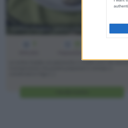
authenti
Tortine fredde pistacchio e nutella
3
40
10
min
Difficoltà
Preparazione
Persone
Le tortine fredde con pistacchio e nutella sono dei dolcet
monoporzione che potete preparare in anticipo e
conservare in frigo [...]
Vai alla ricetta