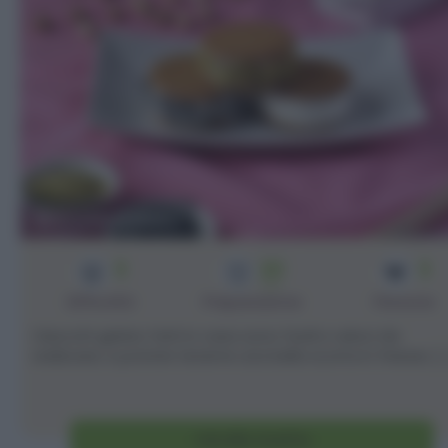
Biscotti gelato
3
20
3
min
Difficoltà
Preparazione
Persone
I biscotti gelato fatti in casa sono facili e veloci da
realizzare, e potrete tenerne una bella scorta in freezer, [..
Vai alla ricetta