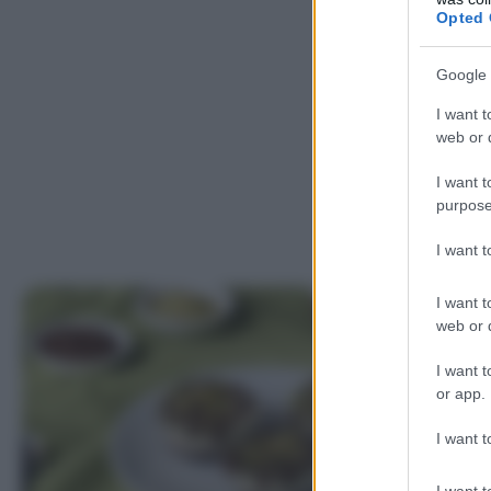
Opted 
Google 
I want t
web or d
I want t
purpose
I want 
I want t
web or d
I want t
or app.
I want t
I want t