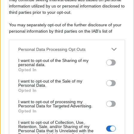
information utilized by us or personal information disclosed to
third parties prior to your opt-out.
You may separately opt-out of the further disclosure of your
personal information by third parties on the IAB’s list of
downstream participants.
Personal Data Processing Opt Outs
This information may also be disclosed by us to third parties
on the IAB’s List of Downstream Participants that may further
I want to opt-out of the Sharing of my
disclose it to other third parties.
personal data.
Opted In
Please note that this website/app uses one or more Google
services and may gather and store information including but
I want to opt-out of the Sale of my
Personal Data.
not limited to your visit or usage behaviour. You may click to
Opted In
grant or deny consent to Google and its third-party tags to
use your data for below specified purposes in below Google
I want to opt-out of processing my
consent section.
Personal Data for Targeted Advertising.
Opted In
I want to opt-out of Collection, Use,
Retention, Sale, and/or Sharing of my
Personal Data that Is Unrelated with the