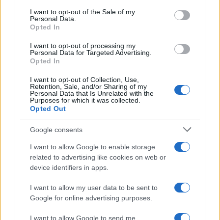
services and may gather and store information including but
I want to opt-out of the Sale of my
Personal Data.
not limited to your visit or usage behaviour. You may click to
Opted In
grant or deny consent to Google and its third-party tags to
use your data for below specified purposes in below Google
I want to opt-out of processing my
consent section.
Personal Data for Targeted Advertising.
Opted In
I want to opt-out of Collection, Use,
Retention, Sale, and/or Sharing of my
Personal Data that Is Unrelated with the
Purposes for which it was collected.
Opted Out
Google consents
I want to allow Google to enable storage
related to advertising like cookies on web or
Le ricette di GnamGnam by Elena Amatucci
device identifiers in apps.
Le immagini e i testi pubblicati in questo sito sono di
I want to allow my user data to be sent to
proprietà dell'autrice Elena Amatucci e sono protetti dalla
Google for online advertising purposes.
legge sul diritto d'autore n. 633/1941 e successive modifiche.
I want to allow Google to send me