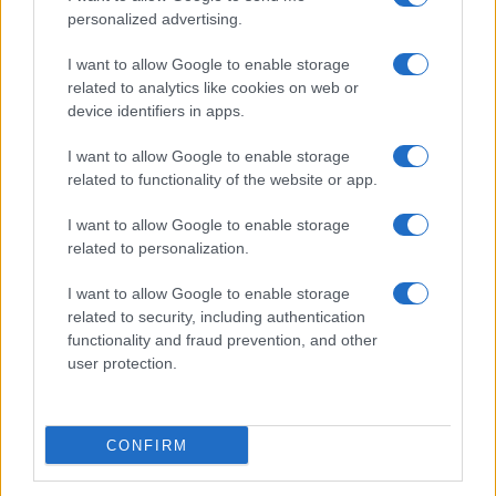
Ricette popolari
personalized advertising.
Pasta frolla
I want to allow Google to enable storage
Pasta sfoglia
related to analytics like cookies on web or
Crema pasticcera
device identifiers in apps.
Besciamella
I want to allow Google to enable storage
Pasta per pizze
related to functionality of the website or app.
Pan di Spagna
I want to allow Google to enable storage
Cheesecake
related to personalization.
I want to allow Google to enable storage
Newsletter
Mi presento
related to security, including authentication
functionality and fraud prevention, and other
Contattami
Privacy Policy
user protection.
CONFIRM
© 2022 gnamgnam.it