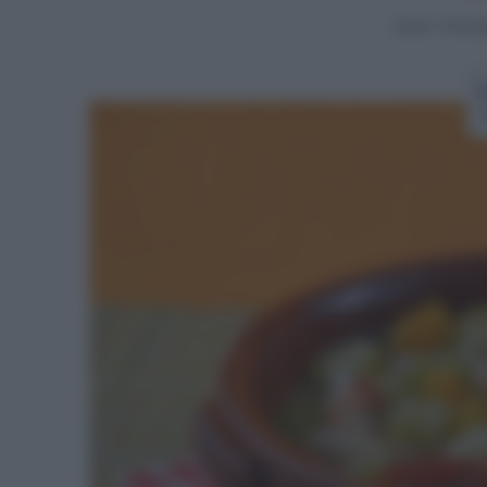
Home
>
Primi pi
R