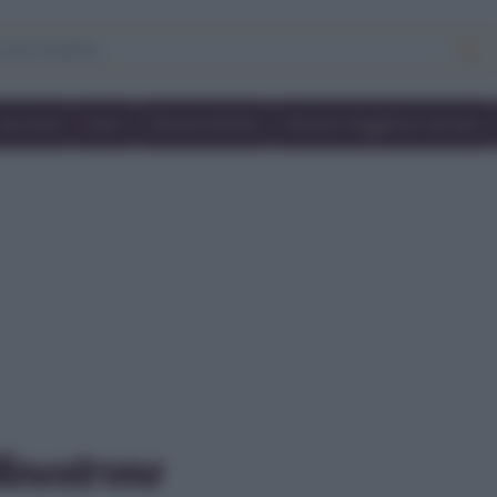
Secondi
Dolci
Ricette bimby
Ricette friggitrice ad aria
inestrone