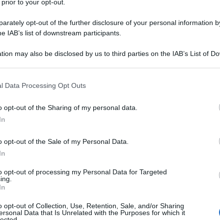
danno un profumo davvero speciale al vostro mine
 prior to your opt-out.
rately opt-out of the further disclosure of your personal information by
he IAB’s list of downstream participants.
iti! :D
tion may also be disclosed by us to third parties on the IAB’s List of 
 that may further disclose it to other third parties.
 that this website/app uses one or more Google services and may gath
l Data Processing Opt Outs
including but not limited to your visit or usage behaviour. You may click 
 to Google and its third-party tags to use your data for below specifi
o opt-out of the Sharing of my personal data.
300 g
di
fagioli
già cotti
ogle consent section.
In
4
pomodorini
o opt-out of the Sale of my Personal Data.
In
3 foglie
di
alloro
to opt-out of processing my Personal Data for Targeted
olio extravergine d'oliva
ing.
In
sale
o opt-out of Collection, Use, Retention, Sale, and/or Sharing
ersonal Data that Is Unrelated with the Purposes for which it
pepe
lected.