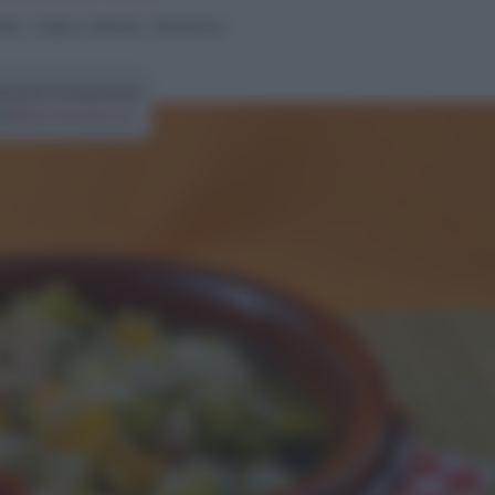
atti
>
Zuppe e vellutate
>
Minestrone
icetta minestrone
di
Elena Amatucci