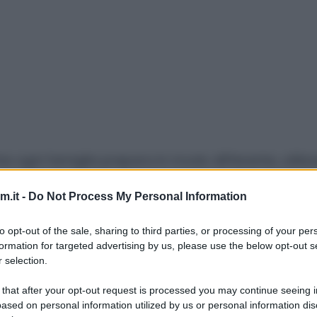
he ogni famiglia prepara in modo differente, utili
 po’. D’inverno non può mai mancare sulla mia tavo
.it -
Do Not Process My Personal Information
za di congelarlo già porzionato, ma poi finisce ch
to opt-out of the sale, sharing to third parties, or processing of your per
formation for targeted advertising by us, please use the below opt-out s
referisco la versione semplice, ma c’è chi ci aggiu
 selection.
, riso o cereali, chi parmigiano grattugiato o ancor
 that after your opt-out request is processed you may continue seeing i
aggiungere legumi e verdure a piacere, io ho scoper
ased on personal information utilized by us or personal information dis