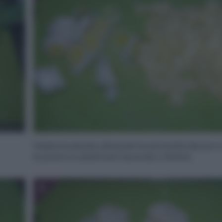
Pelate le patate, eliminate le estremità del porro
la prima a cubetti ed il secondo a fettine.
6