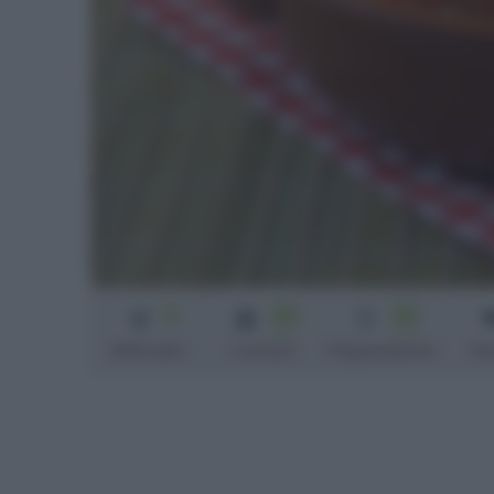
3
25
25
min
min
Difficoltà
Cottura
Preparazione
Pe