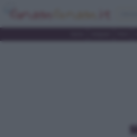
Home
Antipasti
Primi
M