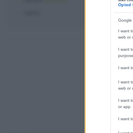
Opted 
1
porro
Google 
I want t
Come f
web or d
I want t
purpose
I want 
I want t
web or d
I want t
or app.
I want t
I want t