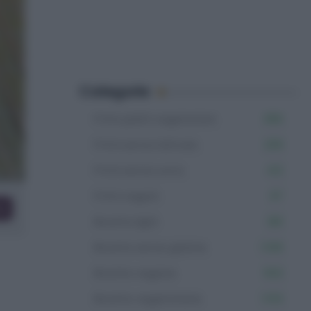
Categorie
Primi piatti vegetariani
366
Primi senza lattosio
209
Primi senza uova
412
Primi vegani
97
co
Ricette light
381
Ricette senza glutine
1.106
Ricette vegane
502
Ricette vegetariane
1.153