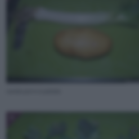
Lavate porro e patate.
5