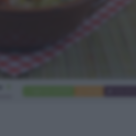
4
Aggiungi a preferiti
Stampa
Invia ami
rsone