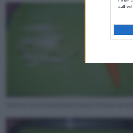
authenti
1
Pelate le carote ed eliminate la parte frondosa del s
3