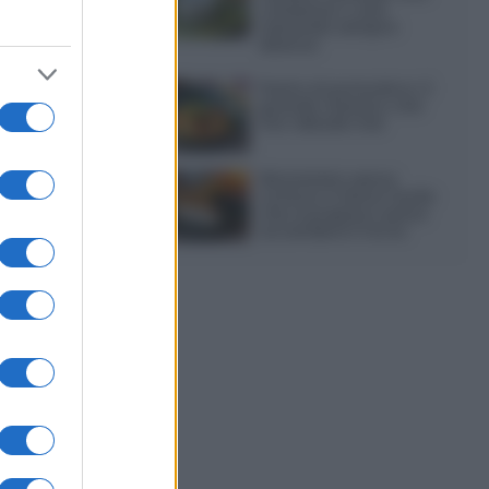
colazione o una
merenda sempre
diversa
Pasta al pomodoro: il
grande classico che
non delude mai
Sbriciolata senza
cottura: il dolce facile
che si prepara senza
accendere il forno