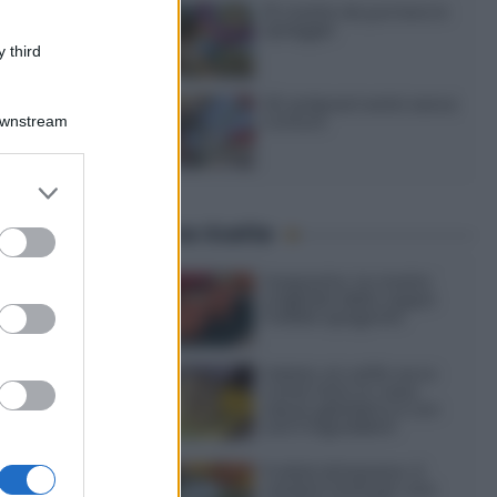
strone
15 ricette da portare in
spiaggia
 third
20 antipasti estivi senza
cottura
Downstream
er and store
to grant or
Ultime ricette
ed purposes
Gazpacho: la ricetta
originale della zuppa
fredda spagnola
Gelato al caffè: ecco
come farlo in casa
senza gelatiera e con
soli 3 ingredienti
Frullati di banana: 4
varianti facili per una