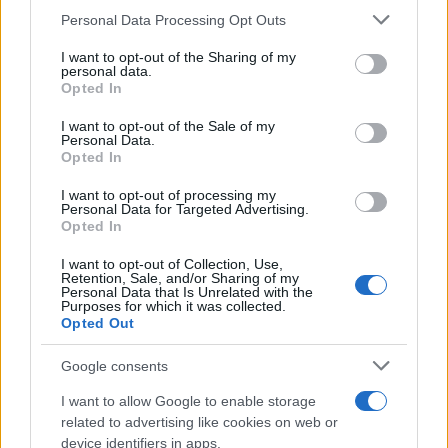
Personal Data Processing Opt Outs
This information may also be disclosed by us to third parties
on the IAB’s List of Downstream Participants that may further
I want to opt-out of the Sharing of my
disclose it to other third parties.
personal data.
Opted In
Please note that this website/app uses one or more Google
services and may gather and store information including but
I want to opt-out of the Sale of my
Personal Data.
not limited to your visit or usage behaviour. You may click to
Opted In
grant or deny consent to Google and its third-party tags to
use your data for below specified purposes in below Google
I want to opt-out of processing my
consent section.
Personal Data for Targeted Advertising.
Opted In
I want to opt-out of Collection, Use,
Retention, Sale, and/or Sharing of my
Personal Data that Is Unrelated with the
Purposes for which it was collected.
Opted Out
Google consents
I want to allow Google to enable storage
related to advertising like cookies on web or
Le ricette di GnamGnam by Elena Amatucci
device identifiers in apps.