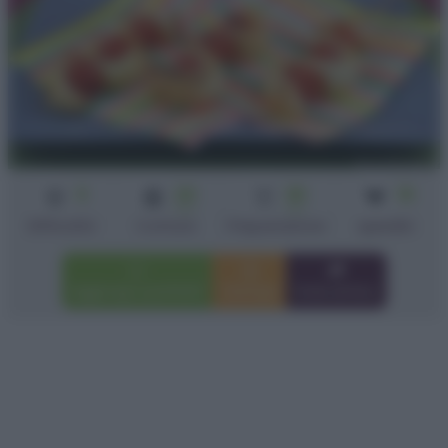
3
20
30
10
min
min
Difficoltà
Cottura
Preparazione
spiedini
Aggiungi a preferiti
Stampa
Invia amico