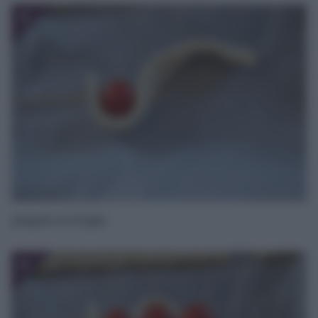
5
piegate la sfoglia
6