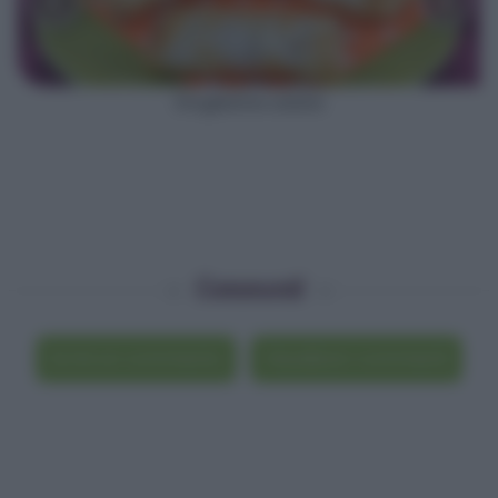
Sfogliatine salate
Commenti
Scrivi un commento
Visualizza i commenti