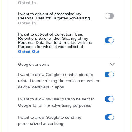
Opted In
grant or deny consent to Google and its third-party tags to
use your data for below specified purposes in below Google
I want to opt-out of processing my
consent section.
Personal Data for Targeted Advertising.
Opted In
I want to opt-out of Collection, Use,
Retention, Sale, and/or Sharing of my
Personal Data that Is Unrelated with the
Purposes for which it was collected.
Opted Out
Google consents
I want to allow Google to enable storage
related to advertising like cookies on web or
Le ricette di GnamGnam by Elena Amatucci
device identifiers in apps.
Le immagini e i testi pubblicati in questo sito sono di
I want to allow my user data to be sent to
proprietà dell'autrice Elena Amatucci e sono protetti dalla
Google for online advertising purposes.
legge sul diritto d'autore n. 633/1941 e successive modifiche.
I want to allow Google to send me
Ricette popolari
personalized advertising.
Pasta frolla