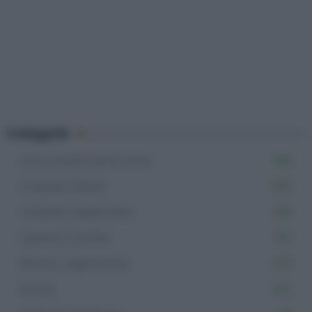
Categorie
Altre ricette senza uova
598
Antipasti sfiziosi
555
Antipasti vegetariani
408
Aperitivi e buffet
766
Ricette vegetariane
1.153
Rustici
264