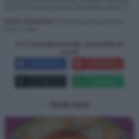
Cuocete in forno preriscaldato ventilato a 180° per
circa 15-20 minuti. Lasciate raffreddare e servite. :)
Come conservare:
Si conserva per 1 giorno ben
chiuso in frigo.
Se ti è piaciuta la ricetta, condividila sui
social!
Facebook
Pinterest
X
Whatsapp
Ricette simili
‹
›