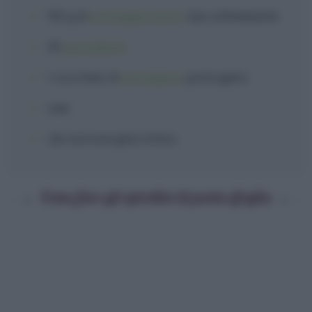
150 g
di
formaggio fresco
tipo philadelphia
30
pomodorini
1 cucchiaio
di
parmigiano
grattugiato
sale
olio extravergine d'oliva
Come fare gli spiedini di pasta sfoglia