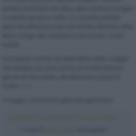
potete sostituirli con olive, altre verdure (magari
a cubetti grossi e cotte ;) ), wurstel, patate,
pezzi di salmone e così via. Potete davvero dare
libero sfogo alla fantasia e servirli per i vostri
buffet.
Si prestano anche ad alternative dolci, magari
farcendole con una crema di ricotta dolce e
gocce di cioccolato, da alternare a pezzi di
frutta. ^_^
Vi auguro una buona giornata golosauri!
Ingredienti per gli spiedini di pasta sfoglia
1 rotolo
di
pasta sfoglia
rettangolare