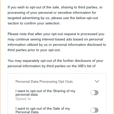
Sbriciolata senza cottura: il dolce facile
If you wish to opt-out of the sale, sharing to third parties, or
che si prepara senza accendere il forno
processing of your personal or sensitive information for
targeted advertising by us, please use the below opt-out
section to confirm your selection.
Acquasale: il piatto fresco della
tradizione pronto in 10 minuti
Please note that after your opt-out request is processed you
may continue seeing interest-based ads based on personal
information utilized by us or personal information disclosed to
third parties prior to your opt-out.
You may separately opt-out of the further disclosure of your
personal information by third parties on the IAB’s list of
downstream participants.
Personal Data Processing Opt Outs
This information may also be disclosed by us to third parties
on the IAB’s List of Downstream Participants that may further
I want to opt-out of the Sharing of my
disclose it to other third parties.
personal data.
Opted In
Please note that this website/app uses one or more Google
services and may gather and store information including but
I want to opt-out of the Sale of my
Personal Data.
not limited to your visit or usage behaviour. You may click to