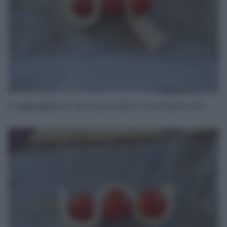
e aggiungete un altro pomodoro. Continuate così
7