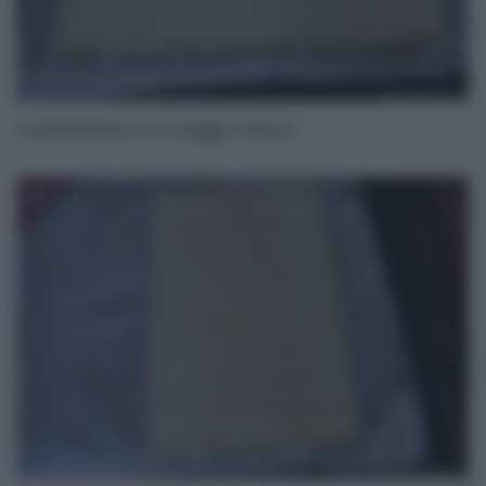
e spalmatevi il formaggio fresco.
3