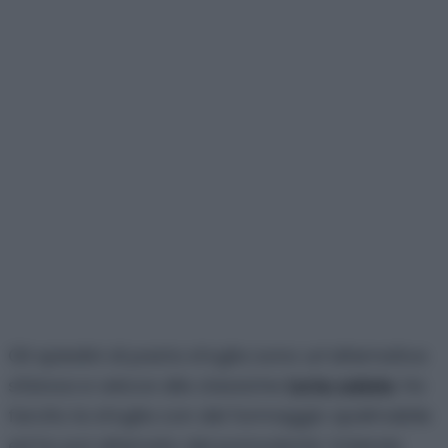
Gli spiedini di pasta sfoglia sono un’alternativa
sfiziosa e veloce alle classiche
torte salate
. Ho
farcito la sfoglia con del formaggio spalmabile
ed ho poi alternato dei pomodorini. Volendo