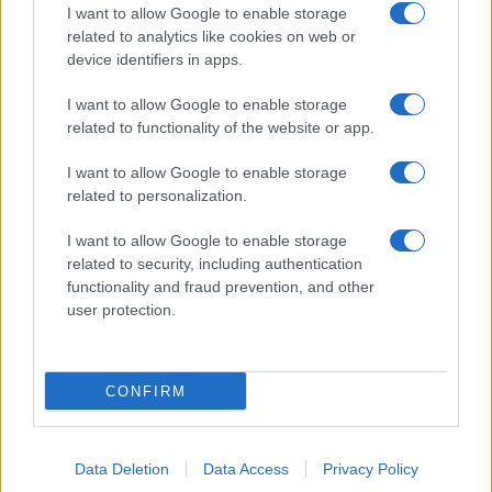
I want to allow Google to enable storage
Pasta sfoglia
related to analytics like cookies on web or
Crema pasticcera
device identifiers in apps.
Besciamella
I want to allow Google to enable storage
Pasta per pizze
related to functionality of the website or app.
Pan di Spagna
I want to allow Google to enable storage
Cheesecake
related to personalization.
I want to allow Google to enable storage
Newsletter
Mi presento
related to security, including authentication
functionality and fraud prevention, and other
Contattami
Privacy Policy
user protection.
CONFIRM
© 2022 gnamgnam.it
Data Deletion
Data Access
Privacy Policy