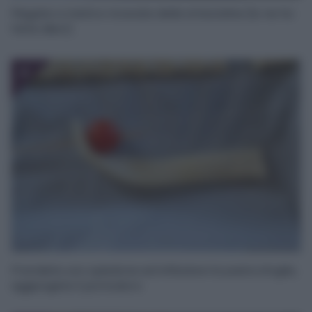
Piegate a metà e ricavate delle striscioline (io ne ho
fatte dieci).
4
Prendete uno spiedone ed infilzatevi la pasta sfoglia,
aggiungete il pomodoro