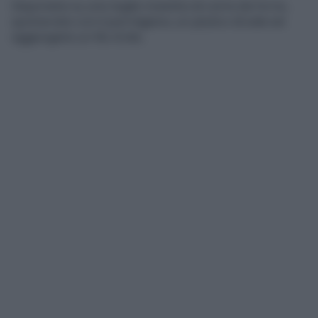
Disponete su una teglia rivestita di carta da forno,
spolverate con il parmigiano, un pizzico di sale ed
aggiungete un filo d’olio.