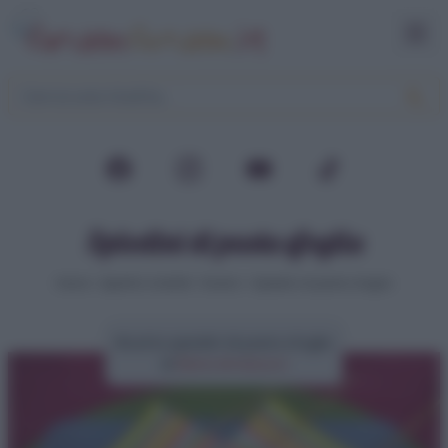
Spiedini di pasta sfoglia
Home
>
Aperitivi e buffet
>
Rustici
>
Spiedini di pasta sfoglia
Ricetta spiedini di pasta sfoglia
di
Elena Amatucci