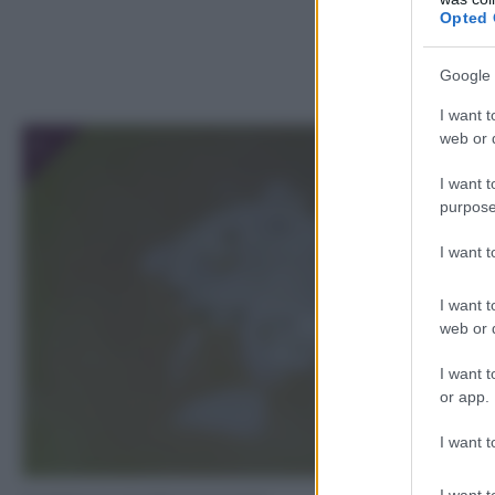
Opted 
Google 
I want t
web or d
1
I want t
purpose
I want 
I want t
web or d
I want t
or app.
I want t
I want t