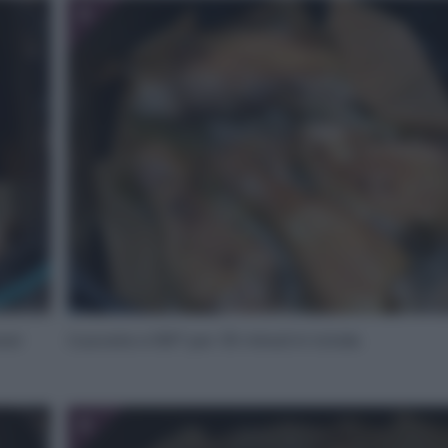
6
aver
Cuocete a 190° per 35 minuti in totale.
8