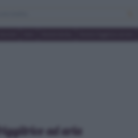
Secondi
Dolci
Ricette bimby
Ricette friggitrice ad aria
friggitrice ad aria