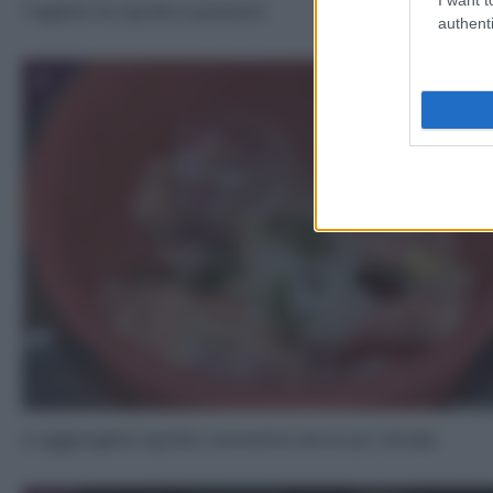
Tagliate la cipolla a pezzetti.
authenti
3
e aggiungete cipolla, rosmarino ed un po’ di sale.