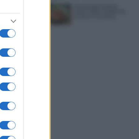
Acquasale: il piatto
fresco della tradizione
pronto in 10 minuti