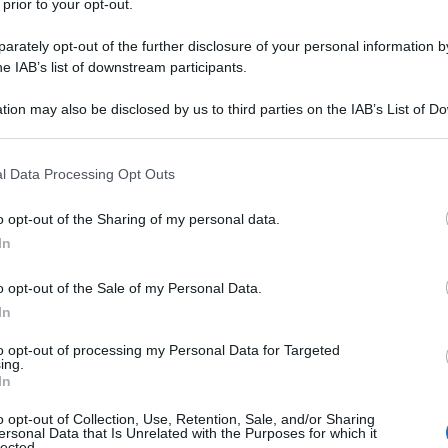
 prior to your opt-out.
rately opt-out of the further disclosure of your personal information by
a
he IAB’s list of downstream participants.
rosmarino
tion may also be disclosed by us to third parties on the IAB’s List of 
 that may further disclose it to other third parties.
sale
 that this website/app uses one or more Google services and may gath
l Data Processing Opt Outs
including but not limited to your visit or usage behaviour. You may click 
 to Google and its third-party tags to use your data for below specifi
o opt-out of the Sharing of my personal data.
ollo in friggitrice ad aria
ogle consent section.
In
o opt-out of the Sale of my Personal Data.
In
to opt-out of processing my Personal Data for Targeted
ing.
In
o opt-out of Collection, Use, Retention, Sale, and/or Sharing
ersonal Data that Is Unrelated with the Purposes for which it
lected.