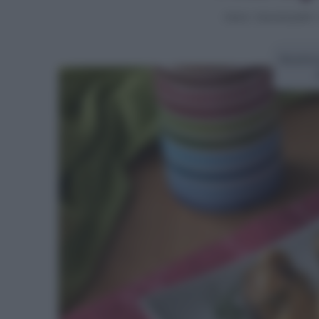
Home
>
Secondi piatti
Ricetta 