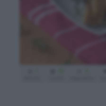
3
35
5
min
min
Difficoltà
Cottura
Preparazione
Pe