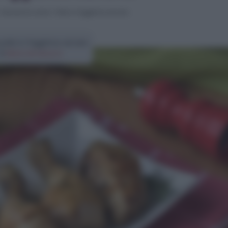
>
Secondi di carne
>
Pollo in friggitrice ad aria
pollo in friggitrice ad aria
di
Elena Amatucci