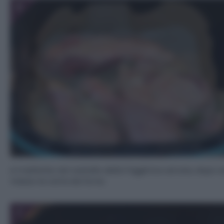
5
e trasferite nel cestello della friggitrice ad aria, dopo 
messo la carta da forno.
7