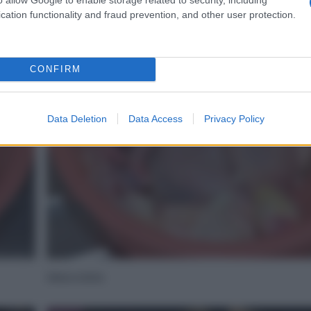
In una ciotola mettete il pollo
cation functionality and fraud prevention, and other user protection.
4
CONFIRM
Data Deletion
Data Access
Privacy Policy
Mescolate