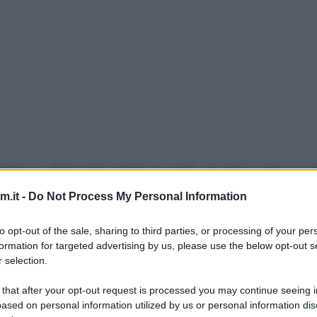
atici e veloci per avere un pollo arrosto cotto a r
e scegliere i pezzi di pollo che preferite: cosce, 
.it -
Do Not Process My Personal Information
o al forno, ma per qualcuno potrebbe risultare un po
to opt-out of the sale, sharing to third parties, or processing of your per
e
a inizio cottura, che si insaporiranno nel grasso d
formation for targeted advertising by us, please use the below opt-out s
 selection.
io perchè la pelle del pollo è già bella grassa, qui
 that after your opt-out request is processed you may continue seeing i
ased on personal information utilized by us or personal information dis