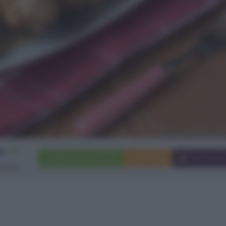
4
Aggiungi a preferiti
Stampa
Invia ami
rsone