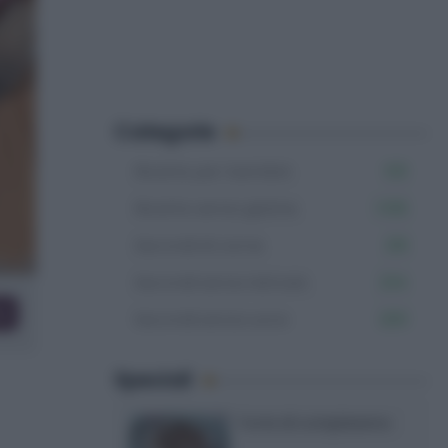
Categorie
Ricette per bambini
531
Ricette senza glutine
1.106
Secondi di carne
219
Secondi senza lattosio
234
co
Secondi senza uova
200
Speciali
Torte di compleanno