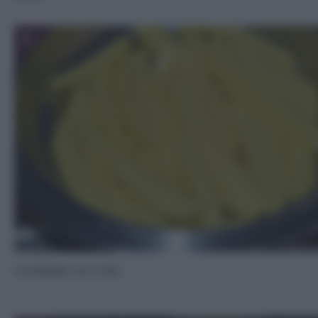
5
Conditele con l’olio.