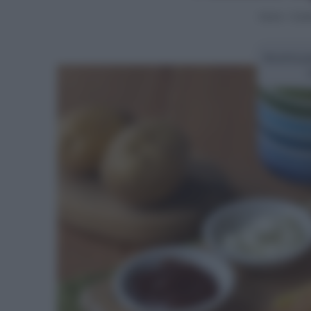
Home
>
Conto
Ricetta pa