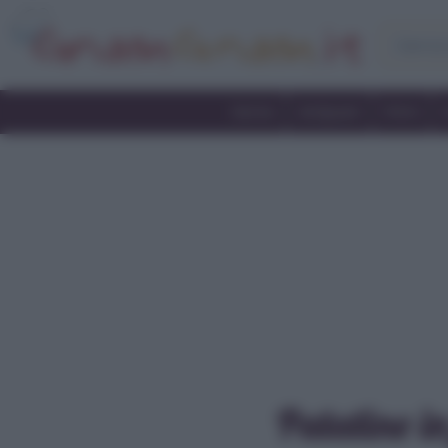
Home
Antipasti
Primi
Patatine in