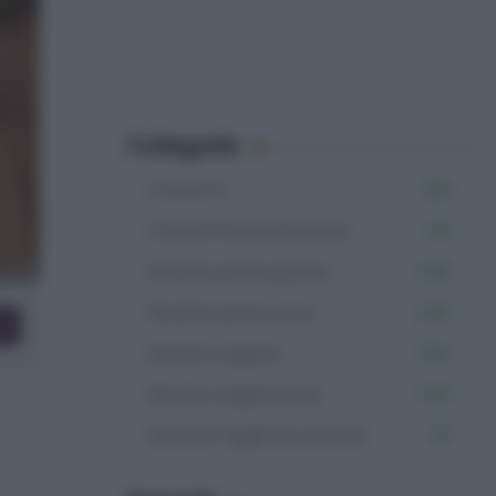
Categorie
Contorni
229
Contorni senza lattosio
123
Ricette senza glutine
1.106
Ricette senza uova
2.011
co
Ricette vegane
502
Ricette vegetariane
1.153
Ricette friggitrice ad aria
53