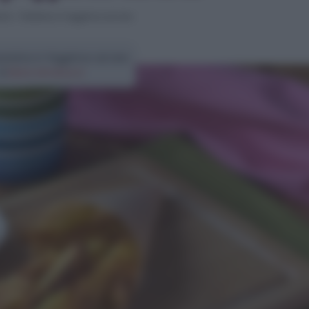
rni
>
Patatine in friggitrice ad aria
tatine in friggitrice ad aria
di
Elena Amatucci