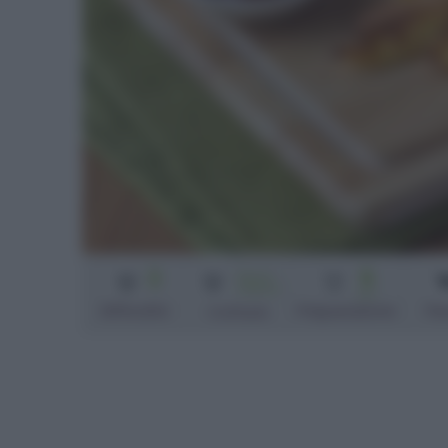
2
5
Senza
cottura
min
Difficoltà
Preparazione
Pe
Cottura