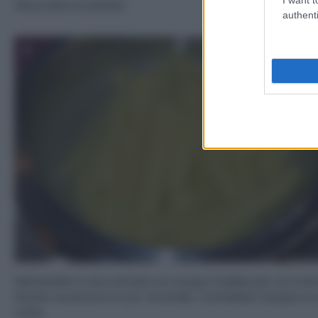
Sbucciate le patate
authenti
3
Mettetele in una ciotola con acqua fredda per un’oret
lasciar scaricare un po’ di amido. Cambiate l’acqua un 
volte.