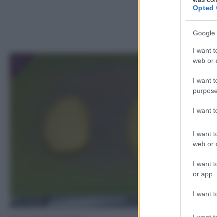
Opted 
Google 
I want t
1
web or d
I want t
purpose
I want 
I want t
web or d
I want t
or app.
I want t
I want t