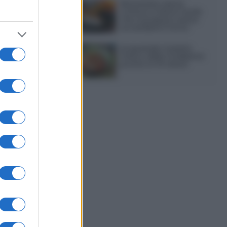
Sbriciolata senza
cottura: il dolce facile
che si prepara senza
accendere il forno
Acquasale: il piatto
fresco della tradizione
pronto in 10 minuti