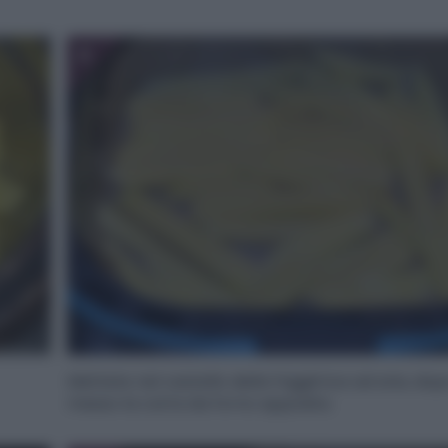
6
Mettete nel cestello della friggitrice ad aria, do
messo la carta da forno apposita.