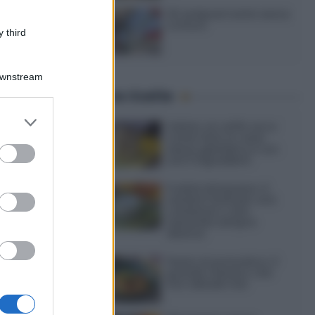
20 antipasti estivi senza
cottura
 third
Downstream
Ultime ricette
er and store
Gelato al caffè: ecco
to grant or
come farlo in casa
ed purposes
senza gelatiera e con
soli 3 ingredienti
Frullati di banana: 4
varianti facili per una
colazione o una
merenda sempre
diversa
Pasta al pomodoro: il
grande classico che
non delude mai