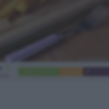
2
Aggiungi a preferiti
Stampa
Invia ami
rsone