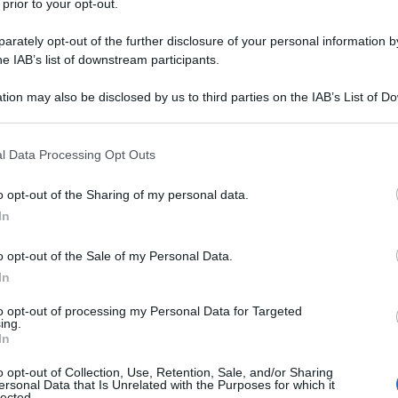
 prior to your opt-out.
rately opt-out of the further disclosure of your personal information by
d aria
he IAB’s list of downstream participants.
sale
tion may also be disclosed by us to third parties on the IAB’s List of 
 that may further disclose it to other third parties.
 that this website/app uses one or more Google services and may gath
l Data Processing Opt Outs
including but not limited to your visit or usage behaviour. You may click 
 to Google and its third-party tags to use your data for below specifi
o opt-out of the Sharing of my personal data.
atine in friggitrice ad aria
ogle consent section.
In
o opt-out of the Sale of my Personal Data.
In
to opt-out of processing my Personal Data for Targeted
ing.
In
o opt-out of Collection, Use, Retention, Sale, and/or Sharing
ersonal Data that Is Unrelated with the Purposes for which it
lected.