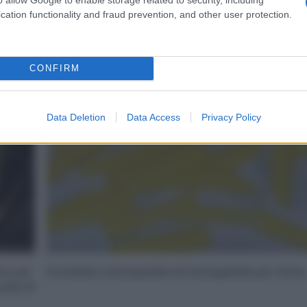
e tagliatele a bastoncini.
cation functionality and fraud prevention, and other user protection.
4
CONFIRM
Data Deletion
Data Access
Privacy Policy
ta, per
Scolatele, sciacquatele ed asciugatele per bene.
paio di