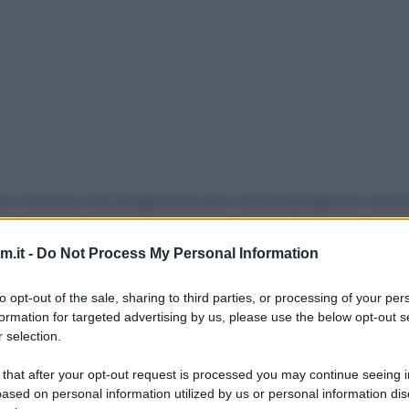
no sfizioso da preparare per accompagnare secon
ltato sarà molto più simile alle patate al forno e n
orno.
.it -
Do Not Process My Personal Information
 simile alle patatine fritte, potete utilizzare le
pata
to opt-out of the sale, sharing to third parties, or processing of your per
formation for targeted advertising by us, please use the below opt-out s
o le indicazioni di cottura sulla confezione.
 selection.
e ad aria,
non perdetevele!
 that after your opt-out request is processed you may continue seeing i
ased on personal information utilized by us or personal information dis