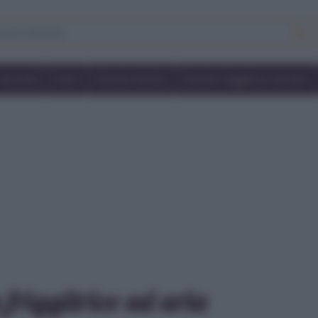
Secondi
Dolci
Ricette bimby
Ricette friggitrice ad aria
 friggitrice ad aria