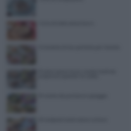
Torta di mele senza burro
12 insalate di riso perfette per l’estate
15 dolci senza forno: ricette facili da
preparare quando fa caldo
15 ricette da portare in spiaggia
20 antipasti estivi senza cottura