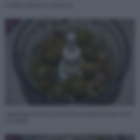
Frullate basilico e mandorle.
2
Aggiungete le olive verdi denocciolate (il peso netto
era 180g).