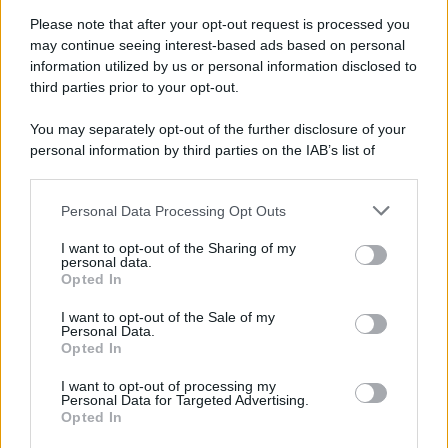
Sbriciolata senza cottura: il dolce facile
che si prepara senza accendere il forno
Please note that after your opt-out request is processed you
may continue seeing interest-based ads based on personal
information utilized by us or personal information disclosed to
third parties prior to your opt-out.
You may separately opt-out of the further disclosure of your
personal information by third parties on the IAB’s list of
downstream participants.
Personal Data Processing Opt Outs
This information may also be disclosed by us to third parties
on the IAB’s List of Downstream Participants that may further
I want to opt-out of the Sharing of my
disclose it to other third parties.
personal data.
Opted In
Please note that this website/app uses one or more Google
services and may gather and store information including but
I want to opt-out of the Sale of my
Personal Data.
not limited to your visit or usage behaviour. You may click to
Opted In
grant or deny consent to Google and its third-party tags to
use your data for below specified purposes in below Google
I want to opt-out of processing my
consent section.
Personal Data for Targeted Advertising.
Opted In