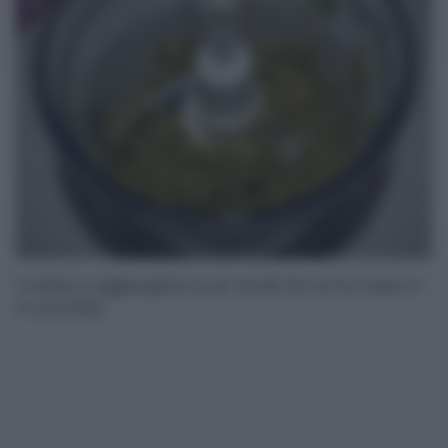
3
Frullate e aggiungete un po’ di olio (io ne ho messi 4-
5 cucchiai).