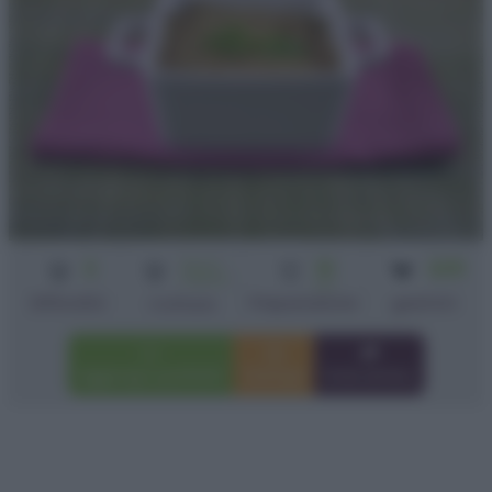
2
Senza
10
225
cottura
min
Difficoltà
Preparazione
grammi
Cottura
Aggiungi a preferiti
Stampa
Invia amico