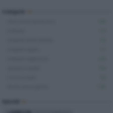
Categorie
Altre ricette senza uova
598
Antipasti
733
Antipasti senza lattosio
132
Antipasti vegani
87
Antipasti vegetariani
408
Aperitivi e buffet
766
Creme e salse
128
Ricette senza glutine
1.106
Speciali
Torte di compleanno