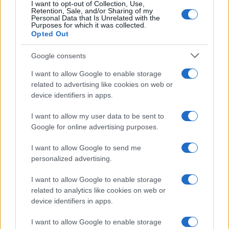
I want to opt-out of Collection, Use,
Retention, Sale, and/or Sharing of my
Personal Data that Is Unrelated with the
Purposes for which it was collected.
Opted Out
Google consents
I want to allow Google to enable storage
related to advertising like cookies on web or
Le ricette di GnamGnam by Elena Amatucci
device identifiers in apps.
Le immagini e i testi pubblicati in questo sito sono di
I want to allow my user data to be sent to
proprietà dell'autrice Elena Amatucci e sono protetti dalla
Google for online advertising purposes.
legge sul diritto d'autore n. 633/1941 e successive modifiche.
I want to allow Google to send me
Ricette popolari
personalized advertising.
Pasta frolla
I want to allow Google to enable storage
Pasta sfoglia
related to analytics like cookies on web or
Crema pasticcera
device identifiers in apps.
Besciamella
I want to allow Google to enable storage