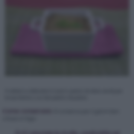
Frullate e utilizzate il vostro pesto di olive verdi per
bruschette o un bel piatto di pasta.
Come conservare:
Si conserva per 2 giorni ben
chiuso in frigo.
Se ti è piaciuta la ricetta, condividila sui