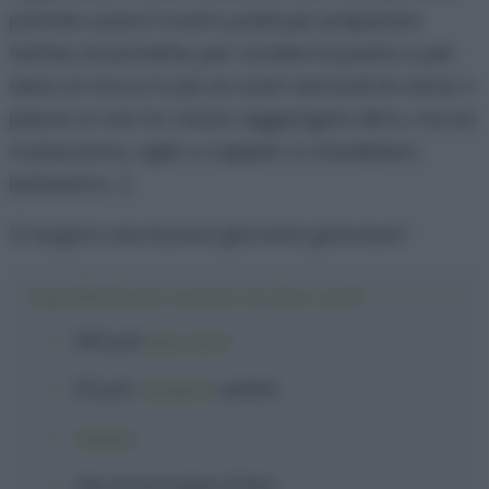
potrete usare il vostro patè per preparare
tartine, bruschette, per condire la pasta o per
dare un tocco in più ai vostri secondi di carne o
pesce. Io non ho voluto aggiungere altro, ma se
vi piacciono, aglio e capperi ci starebbero
benissimo. ;)
Vi auguro una buona giornata golosauri!
Ingredienti per il pesto di olive verdi
250 g
di
olive verdi
30 g
di
mandorle
pelate
basilico
olio extravergine d'oliva