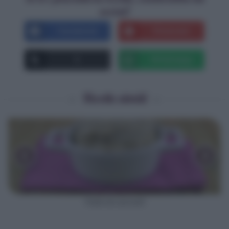
social!
Facebook
Pinterest
X
Whatsapp
Ricette simili
‹
›
Patè di carciofi