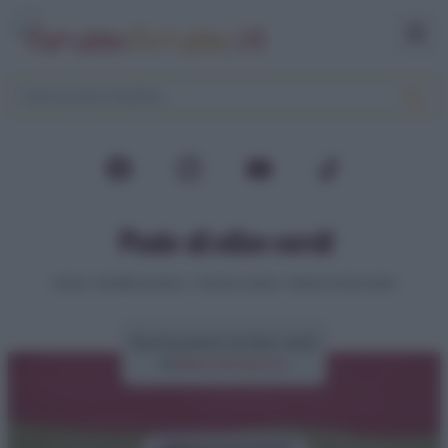
Pesto di olive verdi
Home
>
Ricette di base
>
Creme e salse
>
Pesto di olive verdi
Ricetta pesto di olive verdi
di
Elena Amatucci