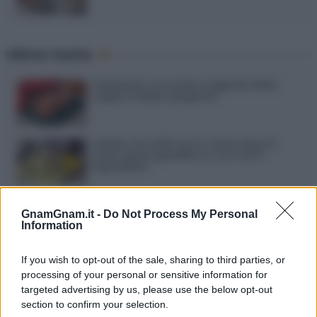
Ultime ricette
Gazpacho: la ricetta originale della
zuppa fredda spagnola
Gelato al caffè: ecco come farlo in
casa senza gelatiera e con soli 3
ingredienti
Frullati di banana: 4 varianti facili per
una colazione o una merenda sempre
GnamGnam.it -
Do Not Process My Personal
diversa
Information
Pasta al pomodoro: il grande classico
If you wish to opt-out of the sale, sharing to third parties, or
che non delude mai
processing of your personal or sensitive information for
targeted advertising by us, please use the below opt-out
section to confirm your selection.