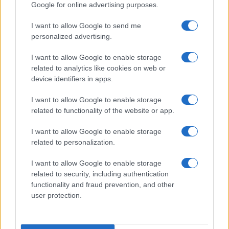
Google for online advertising purposes.
legge sul diritto d'autore n. 633/1941 e successive modifiche.
I want to allow Google to send me
Ricette popolari
personalized advertising.
Pasta frolla
I want to allow Google to enable storage
Pasta sfoglia
related to analytics like cookies on web or
Crema pasticcera
device identifiers in apps.
Besciamella
I want to allow Google to enable storage
Pasta per pizze
related to functionality of the website or app.
Pan di Spagna
I want to allow Google to enable storage
Cheesecake
related to personalization.
I want to allow Google to enable storage
Newsletter
Mi presento
related to security, including authentication
functionality and fraud prevention, and other
Contattami
Privacy Policy
user protection.