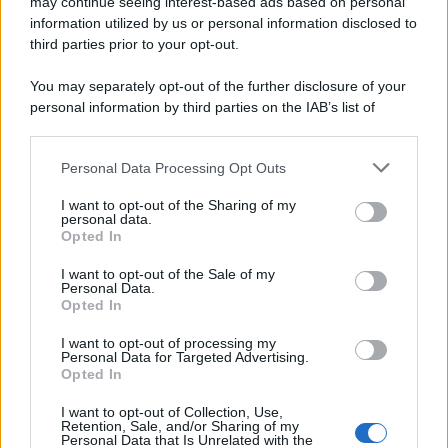
may continue seeing interest-based ads based on personal
information utilized by us or personal information disclosed to
third parties prior to your opt-out.
You may separately opt-out of the further disclosure of your
personal information by third parties on the IAB’s list of
downstream participants.
Personal Data Processing Opt Outs
This information may also be disclosed by us to third parties
on the IAB’s List of Downstream Participants that may further
I want to opt-out of the Sharing of my
disclose it to other third parties.
personal data.
Opted In
Please note that this website/app uses one or more Google
services and may gather and store information including but
I want to opt-out of the Sale of my
Personal Data.
not limited to your visit or usage behaviour. You may click to
Opted In
grant or deny consent to Google and its third-party tags to
use your data for below specified purposes in below Google
I want to opt-out of processing my
consent section.
Personal Data for Targeted Advertising.
Opted In
I want to opt-out of Collection, Use,
Retention, Sale, and/or Sharing of my
Personal Data that Is Unrelated with the