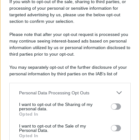
Pasta al pomodoro: il grande classico
If you wish to opt-out of the sale, sharing to third parties, or
che non delude mai
processing of your personal or sensitive information for
targeted advertising by us, please use the below opt-out
section to confirm your selection.
Sbriciolata senza cottura: il dolce facile
che si prepara senza accendere il forno
Please note that after your opt-out request is processed you
may continue seeing interest-based ads based on personal
information utilized by us or personal information disclosed to
third parties prior to your opt-out.
You may separately opt-out of the further disclosure of your
personal information by third parties on the IAB’s list of
downstream participants.
Personal Data Processing Opt Outs
This information may also be disclosed by us to third parties
on the IAB’s List of Downstream Participants that may further
I want to opt-out of the Sharing of my
disclose it to other third parties.
personal data.
Opted In
Please note that this website/app uses one or more Google
services and may gather and store information including but
I want to opt-out of the Sale of my
Personal Data.
not limited to your visit or usage behaviour. You may click to
Opted In
grant or deny consent to Google and its third-party tags to