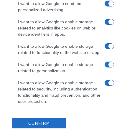
I want to allow Google to send me
Ricette popolari
personalized advertising.
Pasta frolla
I want to allow Google to enable storage
Pasta sfoglia
related to analytics like cookies on web or
Crema pasticcera
device identifiers in apps.
Besciamella
I want to allow Google to enable storage
Pasta per pizze
related to functionality of the website or app.
Pan di Spagna
I want to allow Google to enable storage
Cheesecake
related to personalization.
I want to allow Google to enable storage
Newsletter
Mi presento
related to security, including authentication
functionality and fraud prevention, and other
Contattami
Privacy Policy
user protection.
CONFIRM
© 2022 gnamgnam.it