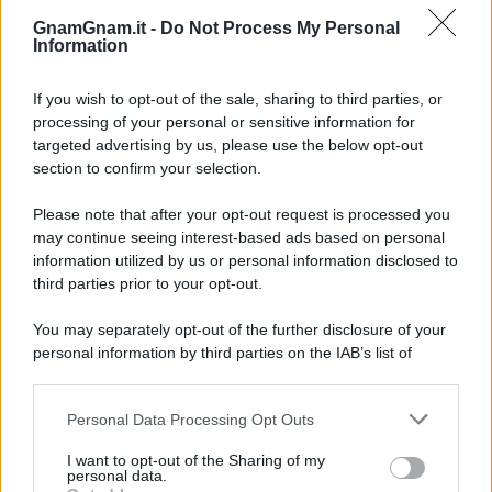
Frullati di banana: 4 varianti facili per
una colazione o una merenda sempre
GnamGnam.it -
Do Not Process My Personal
diversa
Information
Pasta al pomodoro: il grande classico
If you wish to opt-out of the sale, sharing to third parties, or
che non delude mai
processing of your personal or sensitive information for
targeted advertising by us, please use the below opt-out
section to confirm your selection.
Sbriciolata senza cottura: il dolce facile
che si prepara senza accendere il forno
Please note that after your opt-out request is processed you
may continue seeing interest-based ads based on personal
information utilized by us or personal information disclosed to
third parties prior to your opt-out.
You may separately opt-out of the further disclosure of your
personal information by third parties on the IAB’s list of
downstream participants.
Personal Data Processing Opt Outs
This information may also be disclosed by us to third parties
on the IAB’s List of Downstream Participants that may further
I want to opt-out of the Sharing of my
disclose it to other third parties.
personal data.