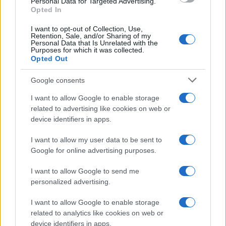
Personal Data for Targeted Advertising.
Opted In
I want to opt-out of Collection, Use,
Retention, Sale, and/or Sharing of my
Personal Data that Is Unrelated with the
Purposes for which it was collected.
Opted Out
Google consents
I want to allow Google to enable storage
related to advertising like cookies on web or
Le ricette di GnamGnam by Elena Amatucci
device identifiers in apps.
Le immagini e i testi pubblicati in questo sito sono di
I want to allow my user data to be sent to
proprietà dell'autrice Elena Amatucci e sono protetti dalla
Google for online advertising purposes.
legge sul diritto d'autore n. 633/1941 e successive modifiche.
I want to allow Google to send me
Ricette popolari
personalized advertising.
Pasta frolla
I want to allow Google to enable storage
Pasta sfoglia
related to analytics like cookies on web or
Crema pasticcera
device identifiers in apps.