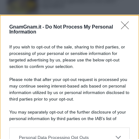
casa senza gelatiera e con soli 3
ingredienti
Frullati di banana: 4 varianti facili per
una colazione o una merenda sempre
GnamGnam.it -
Do Not Process My Personal
diversa
Information
Pasta al pomodoro: il grande classico
If you wish to opt-out of the sale, sharing to third parties, or
che non delude mai
processing of your personal or sensitive information for
targeted advertising by us, please use the below opt-out
section to confirm your selection.
Sbriciolata senza cottura: il dolce facile
che si prepara senza accendere il forno
Please note that after your opt-out request is processed you
may continue seeing interest-based ads based on personal
information utilized by us or personal information disclosed to
third parties prior to your opt-out.
You may separately opt-out of the further disclosure of your
personal information by third parties on the IAB’s list of
downstream participants.
Personal Data Processing Opt Outs
This information may also be disclosed by us to third parties