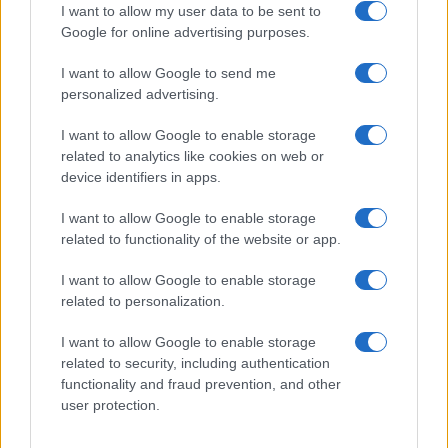
I want to allow my user data to be sent to
proprietà dell'autrice Elena Amatucci e sono protetti dalla
Google for online advertising purposes.
legge sul diritto d'autore n. 633/1941 e successive modifiche.
I want to allow Google to send me
Ricette popolari
personalized advertising.
Pasta frolla
I want to allow Google to enable storage
Pasta sfoglia
related to analytics like cookies on web or
Crema pasticcera
device identifiers in apps.
Besciamella
I want to allow Google to enable storage
Pasta per pizze
related to functionality of the website or app.
Pan di Spagna
I want to allow Google to enable storage
Cheesecake
related to personalization.
I want to allow Google to enable storage
Newsletter
Mi presento
related to security, including authentication
functionality and fraud prevention, and other
Contattami
Privacy Policy
user protection.