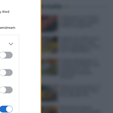
Ultime ricette
 third
Gazpacho: la ricetta
originale della zuppa
fredda spagnola
Downstream
Gelato al caffè: ecco
er and store
come farlo in casa
senza gelatiera e con
to grant or
soli 3 ingredienti
ed purposes
Frullati di banana: 4
varianti facili per una
colazione o una
merenda sempre
diversa
Pasta al pomodoro: il
grande classico che
non delude mai
Sbriciolata senza
cottura: il dolce facile