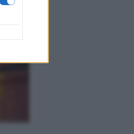
giungete le
bene e