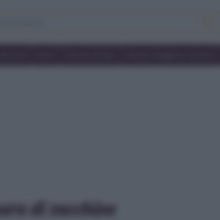
Secondi
Dolci
Ricette bimby
Ricette friggitrice ad aria
ara di zucchine