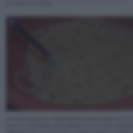
formare una crema.
5
Cuocete la pasta in abbondante acqua salata e, una v
pronta, trasferitela nel recipiente con le uova solleva
dalla pentola con una pinza, e senza scolarla. In quest