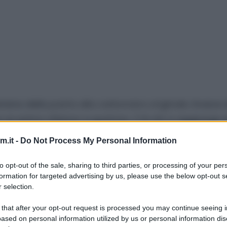
riana della
pasta alla carbonara originale
. Invece 
re un primo sfizioso e gustoso. C’è chi ci aggiunge 
le farsi la carbonara classica. :D
.it -
Do Not Process My Personal Information
 bucatini o dei rigatoni, sarà ottima lo stesso. ;
to opt-out of the sale, sharing to third parties, or processing of your per
formation for targeted advertising by us, please use the below opt-out s
 selection.
 that after your opt-out request is processed you may continue seeing i
ased on personal information utilized by us or personal information dis