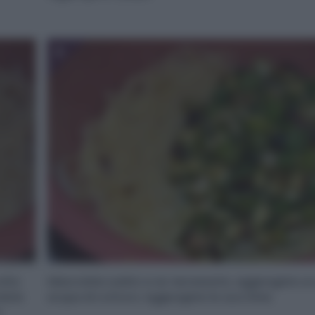
6
olta
Mescolate subito e se necessario, aggiungete un
ndola
acqua di cottura. Aggiungete le zucchine.
o