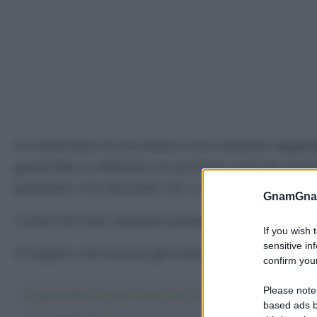
La carbonara di zucchine è una variante vegeta
guanciale si utilizzano le zucchine, così da ave
pancetta, ma secondo me, a quel punto, tanto va
GnamGnam
Come formato di pasta potete scegliere anche dei
If you wish 
sensitive in
Vi auguro una buona giornata golosauri!
confirm your
Please note
Ingredienti per la carbonara di zucchine
based ads b