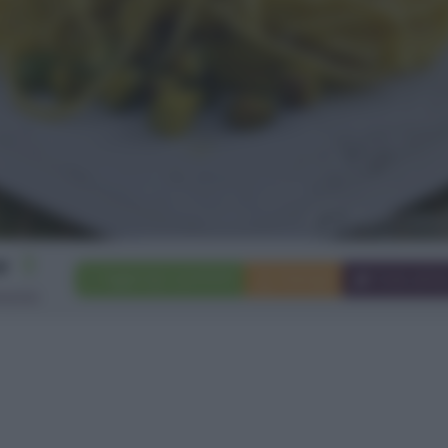
2
Aggiungi a preferiti
Stampa
Invia ami
rsone