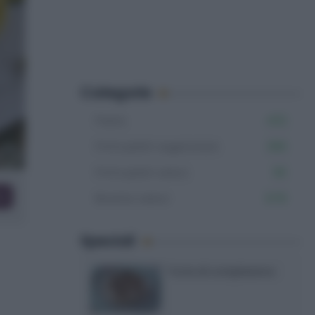
Categorie
Pasta
402
Primi piatti vegetariani
366
Primi piatti veloci
181
co
Ricette veloci
878
Speciali
Torte di compleanno