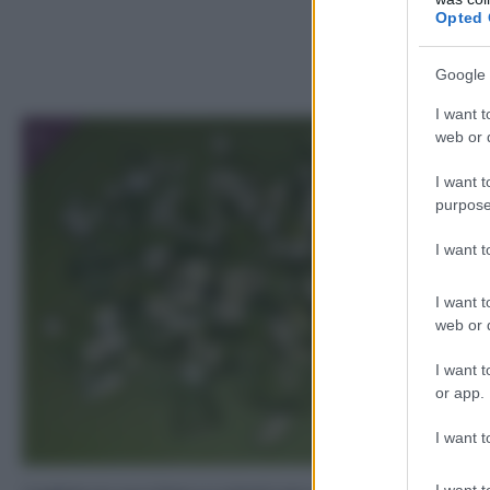
Opted 
Google 
I want t
1
web or d
I want t
purpose
I want 
I want t
web or d
I want t
or app.
I want t
I want t