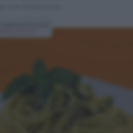
atti
>
Pasta
>
Carbonara di zucchine
a carbonara di zucchine
di
Elena Amatucci