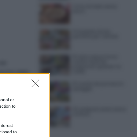
Torta di mele senza
burro
12 insalate di riso
perfette per l’estate
15 dolci senza forno:
ricette facili da
del
preparare quando fa
anche della
caldo
15 ricette da portare in
spiaggia
)
sonal or
ection to
20 antipasti estivi senza
cottura
nterest-
closed to