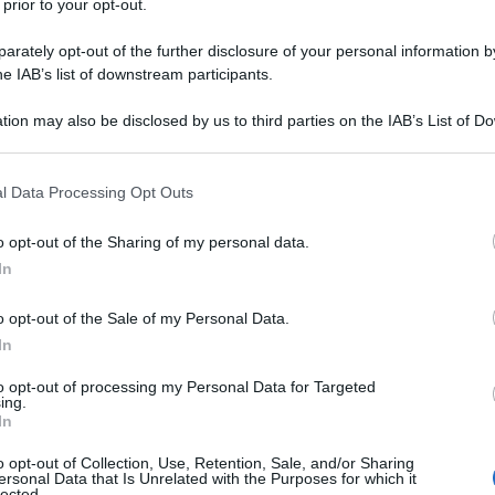
 prior to your opt-out.
1 spicchio
d'
aglio
rately opt-out of the further disclosure of your personal information by
sale
he IAB’s list of downstream participants.
pepe
tion may also be disclosed by us to third parties on the IAB’s List of 
 that may further disclose it to other third parties.
olio extravergine d'oliva
 that this website/app uses one or more Google services and may gath
l Data Processing Opt Outs
including but not limited to your visit or usage behaviour. You may click 
 to Google and its third-party tags to use your data for below specifi
o opt-out of the Sharing of my personal data.
a carbonara di zucchine
ogle consent section.
In
o opt-out of the Sale of my Personal Data.
In
to opt-out of processing my Personal Data for Targeted
ing.
In
o opt-out of Collection, Use, Retention, Sale, and/or Sharing
ersonal Data that Is Unrelated with the Purposes for which it
lected.