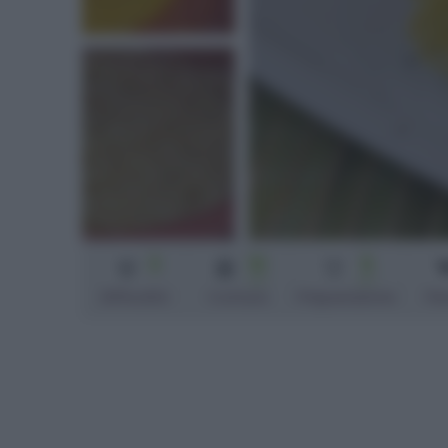
3
10
5
min
min
Difficoltà
Cottura
Preparazione
Pe