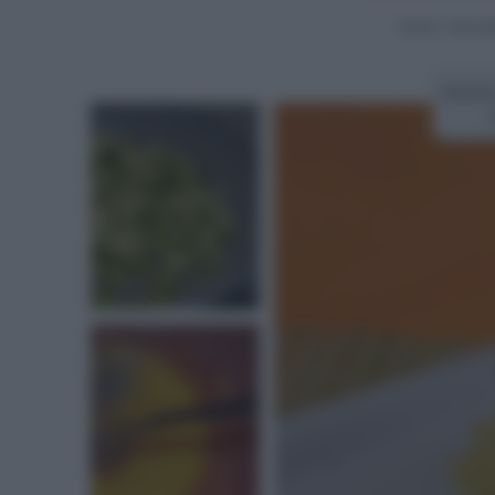
Home
>
Primi pi
Ricett