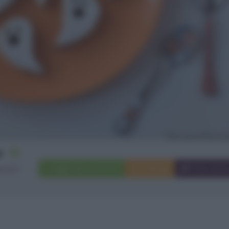
12
Aggiungi a preferiti
Stampa
Invia ami
scotti