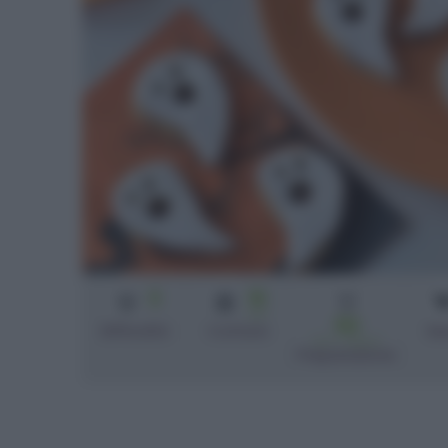
3
10
min
50
Difficoltà
Cottura
bi
min + riposo
Preparazione