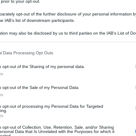
 prior to your opt-out.
rately opt-out of the further disclosure of your personal information by
utella
he IAB’s list of downstream participants.
aroma alla vaniglia
tion may also be disclosed by us to third parties on the IAB’s List of 
 that may further disclose it to other third parties.
nutella
 that this website/app uses one or more Google services and may gath
l Data Processing Opt Outs
including but not limited to your visit or usage behaviour. You may click 
zucchero a velo
 to Google and its third-party tags to use your data for below specifi
o opt-out of the Sharing of my personal data.
ogle consent section.
In
o opt-out of the Sale of my Personal Data.
In
cotti fantasma alla nutella
to opt-out of processing my Personal Data for Targeted
ing.
In
o opt-out of Collection, Use, Retention, Sale, and/or Sharing
ersonal Data that Is Unrelated with the Purposes for which it
lected.