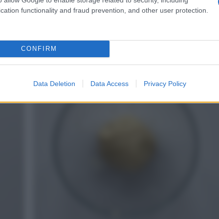
cation functionality and fraud prevention, and other user protection.
e dita
fino ad ottenere un composto sabbioso.
CONFIRM
4
Data Deletion
Data Access
Privacy Policy