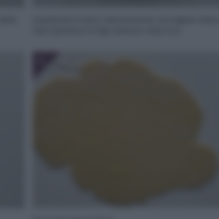
della
Impastate il tutto velocemente, avvolgete nella 
fate riposare in frigo almeno mezz’ora.
6