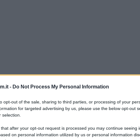
n’idea furba per Halloween: non c’è bisogno di f
.it -
Do Not Process My Personal Information
ma basterà un tagliapasta a forma di cuore ed il gio
to opt-out of the sale, sharing to third parties, or processing of your per
a marmellata oppure lasciarli semplici, senza farcitu
formation for targeted advertising by us, please use the below opt-out s
 selection.
 Halloween
, tutti da provare per la festa più mostr
ta, non perdetevela.
 that after your opt-out request is processed you may continue seeing i
ased on personal information utilized by us or personal information dis