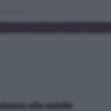
Secondi
Dolci
Ricette bimby
Ricette friggitrice ad aria
ntasma alla nutella