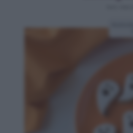
Home
>
Video ri
Ricetta bi