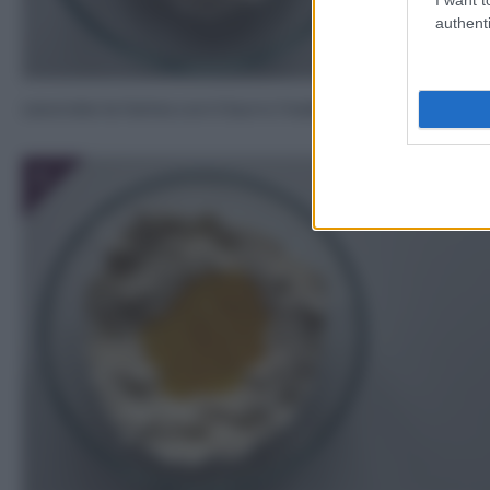
authenti
Lavorate la farina con il burro freddo con la punta dell
3