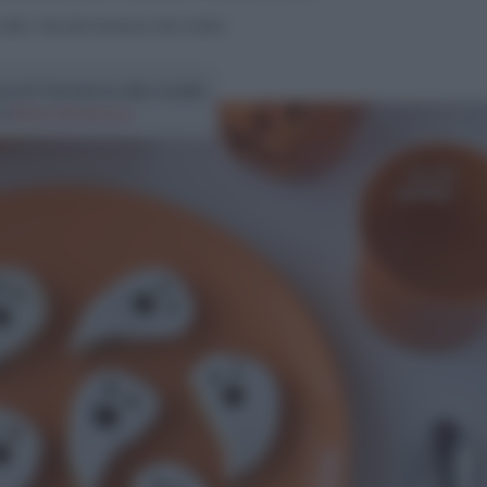
cette
>
Biscotti fantasma alla nutella
scotti fantasma alla nutella
di
Elena Amatucci