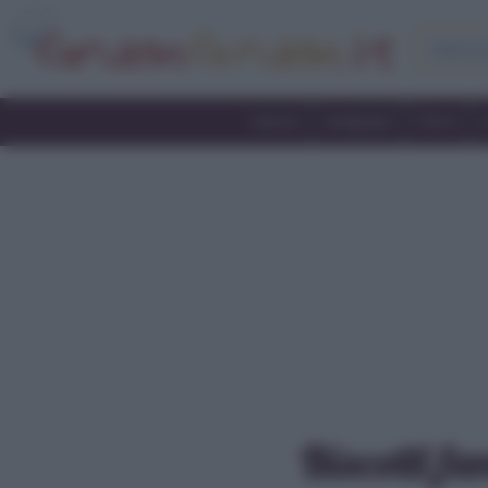
Home
Antipasti
Primi
Biscotti fa