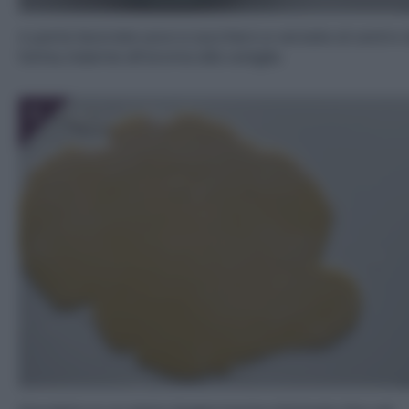
A parte lavorate uovo e zucchero e versate al centro 
farina, insieme all’aroma alla vaniglia.
5