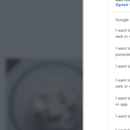
Opted 
Google 
I want t
web or d
I want t
purpose
1
I want 
I want t
web or d
I want t
or app.
I want t
I want t