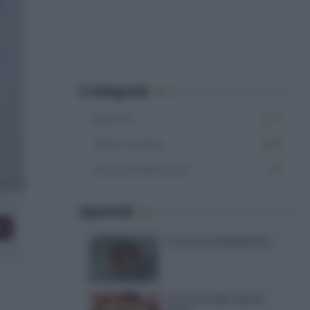
Categorie
Biscotti
277
Video ricette
465
Dolci di Halloween
54
Speciali
co
Torte di compleanno
Torta di mele senza
burro