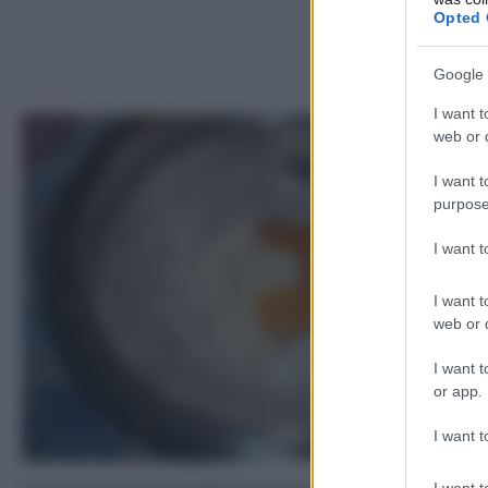
Opted 
Google 
I want t
1
web or d
I want t
purpose
I want 
I want t
web or d
I want t
or app.
I want t
I want t