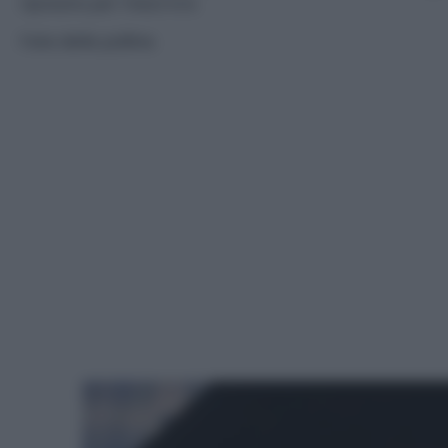
riposare per mezz’ora.
Fate delle palline.