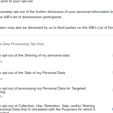
 prior to your opt-out.
1
uovo
intero
rately opt-out of the further disclosure of your personal information by
1
tuorlo
he IAB’s list of downstream participants.
50 g
di
nocciole
già sgusciate
tion may also be disclosed by us to third parties on the IAB’s List of 
 that may further disclose it to other third parties.
 that this website/app uses one or more Google services and may gath
l Data Processing Opt Outs
including but not limited to your visit or usage behaviour. You may click 
 to Google and its third-party tags to use your data for below specifi
biscotti cacao e nocciole
o opt-out of the Sharing of my personal data.
ogle consent section.
In
o opt-out of the Sale of my Personal Data.
In
to opt-out of processing my Personal Data for Targeted
ing.
In
o opt-out of Collection, Use, Retention, Sale, and/or Sharing
ersonal Data that Is Unrelated with the Purposes for which it
lected.