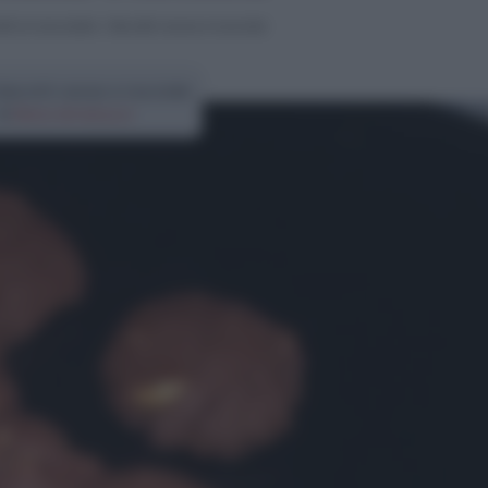
tti al cioccolato
>
Biscotti cacao e nocciole
biscotti cacao e nocciole
di
Elena Amatucci