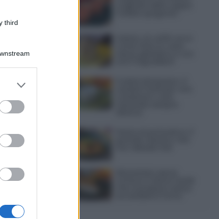
originale della zuppa
fredda spagnola
 third
Gelato al caffè: ecco
come farlo in casa
senza gelatiera e con
Downstream
soli 3 ingredienti
Frullati di banana: 4
er and store
varianti facili per una
to grant or
colazione o una
ed purposes
merenda sempre
diversa
Pasta al pomodoro: il
grande classico che
non delude mai
Sbriciolata senza
cottura: il dolce facile
che si prepara senza
accendere il forno