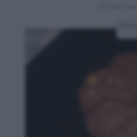
Home
>
Biscotti
>
Bisco
Ricetta 