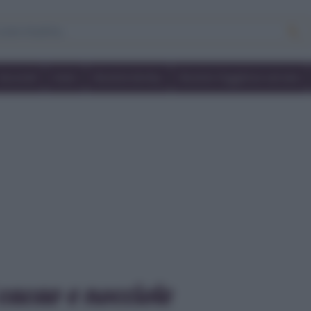
Secondi
Dolci
Ricette bimby
Ricette friggitrice ad aria
 cacao e nocciole