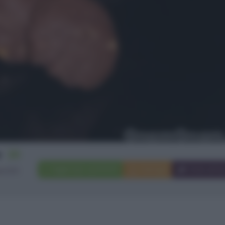
20
Aggiungi a preferiti
Stampa
Invia ami
scotti