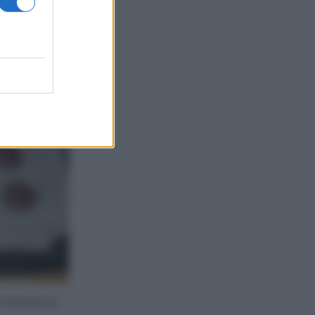
te
ivestita di