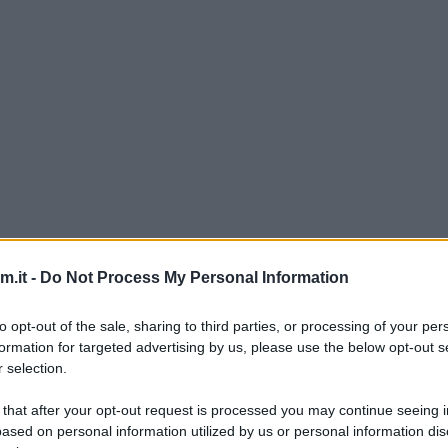
per la prima colazione, ma anche per il pomeriggio.
.it -
Do Not Process My Personal Information
nte, anche perchè l’impasto non va steso ma si fa
to opt-out of the sale, sharing to third parties, or processing of your per
formation for targeted advertising by us, please use the below opt-out s
i vari ritagli di impasto. ;)
 selection.
e
 that after your opt-out request is processed you may continue seeing i
ased on personal information utilized by us or personal information dis