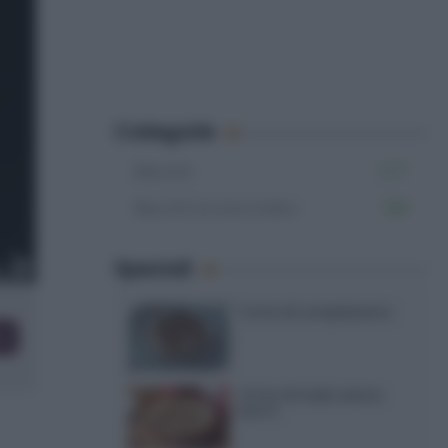
Categorie
Biscotti
277
Biscotti al cioccolato
109
Speciali
Torte di compleanno
co
Torta di mele senza
burro