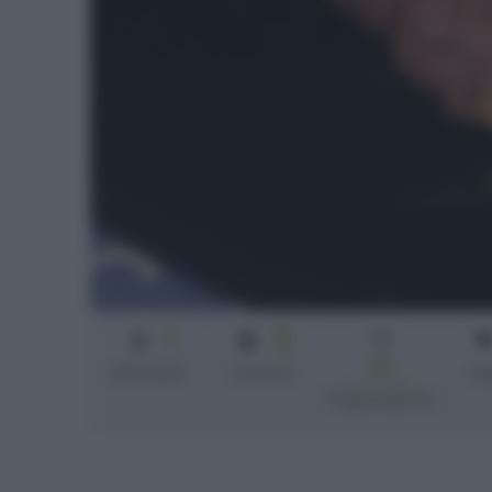
2
10
min
20
Difficoltà
Cottura
bi
min + riposo
Preparazione