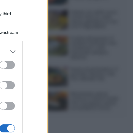
Gelato al caffè: ecco
 third
come farlo in casa
senza gelatiera e con
soli 3 ingredienti
Downstream
Frullati di banana: 4
varianti facili per una
colazione o una
er and store
merenda sempre
to grant or
diversa
ed purposes
Pasta al pomodoro: il
grande classico che
non delude mai
Sbriciolata senza
cottura: il dolce facile
che si prepara senza
accendere il forno