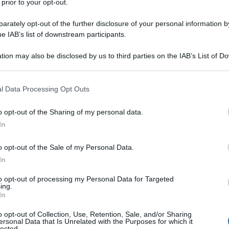
 prior to your opt-out.
rately opt-out of the further disclosure of your personal information by
he IAB’s list of downstream participants.
75 g
di
farina
tion may also be disclosed by us to third parties on the IAB’s List of 
 that may further disclose it to other third parties.
2
uova
 that this website/app uses one or more Google services and may gath
l Data Processing Opt Outs
including but not limited to your visit or usage behaviour. You may click 
 to Google and its third-party tags to use your data for below specifi
o opt-out of the Sharing of my personal data.
ogle consent section.
In
o opt-out of the Sale of my Personal Data.
In
 bignè a forma di cigno
to opt-out of processing my Personal Data for Targeted
ing.
In
o opt-out of Collection, Use, Retention, Sale, and/or Sharing
ersonal Data that Is Unrelated with the Purposes for which it
lected.