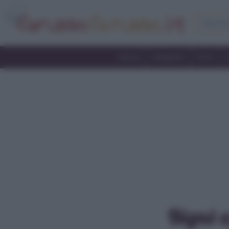
Home
Antipasti
Primi
Bignè a