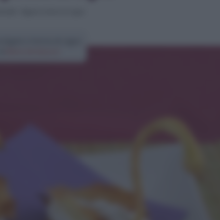
olcetti
>
Bignè a forma di cigno
a bignè a forma di cigno
di
Elena Amatucci