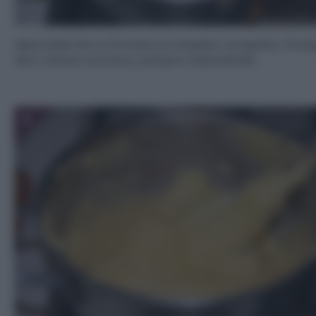
Mescolate fino a formare un impasto compatto. Pone
altro minuto sul fuoco, sempre mescolando.
5