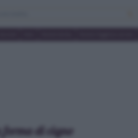
Secondi
Dolci
Ricette bimby
Ricette friggitrice ad aria
 forma di cigno