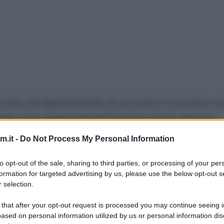
 anni, ed approfittando di una sera in cui avevo vo
sultato sono questi dolcetti di pasta choux davvero
panna montata, ma potete sbizzarrirvi con una cre
.it -
Do Not Process My Personal Information
e addirittura una versione salata, con una spuma
stanza soda da reggere il collo e la testa. Io ho a
to opt-out of the sale, sharing to third parties, or processing of your per
formation for targeted advertising by us, please use the below opt-out s
morbidissero troppo e collassassero su se stesse. 
 selection.
 that after your opt-out request is processed you may continue seeing i
ased on personal information utilized by us or personal information dis