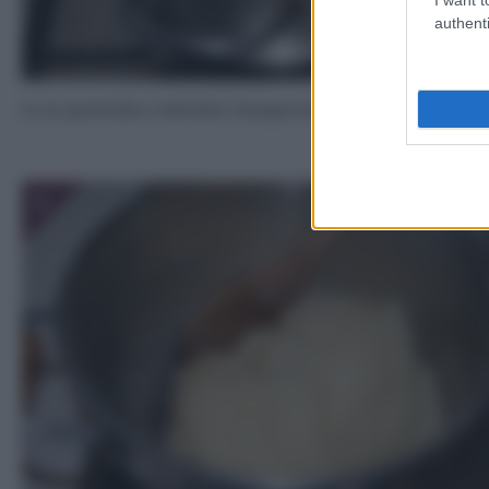
authenti
In un pentolino mettete l’acqua ed il burro.
3