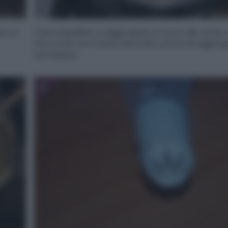
te un
Fate intiepidire, e aggiungete un uovo alla volta
fino a che non si sarà assorbito, prima di aggiun
successivo.
6