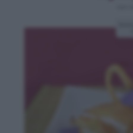
Home
>
D
Ricett