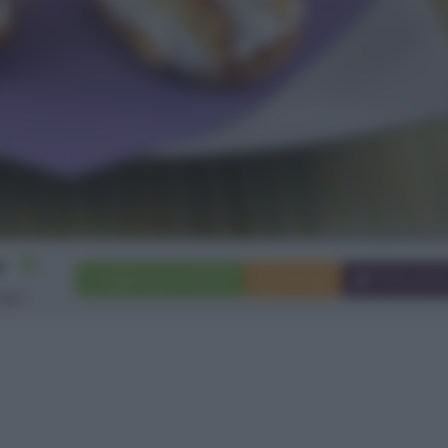
10
Aggiungi a preferiti
Stampa
Invia ami
igni