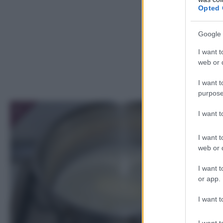
Opted 
Google 
I want t
web or d
I want t
purpose
1
I want 
I want t
web or d
I want t
or app.
I want t
I want t