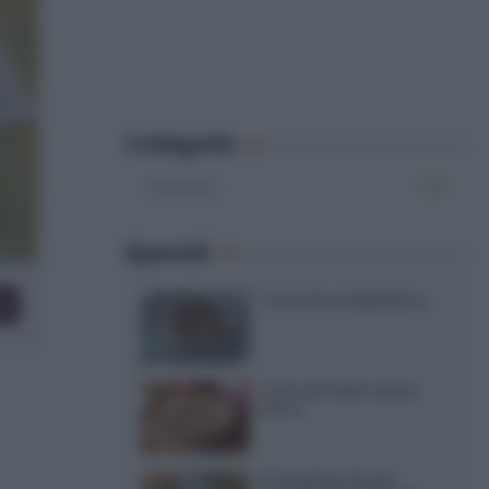
Categorie
Dolcetti
715
Speciali
Torte di compleanno
co
Torta di mele senza
burro
12 insalate di riso