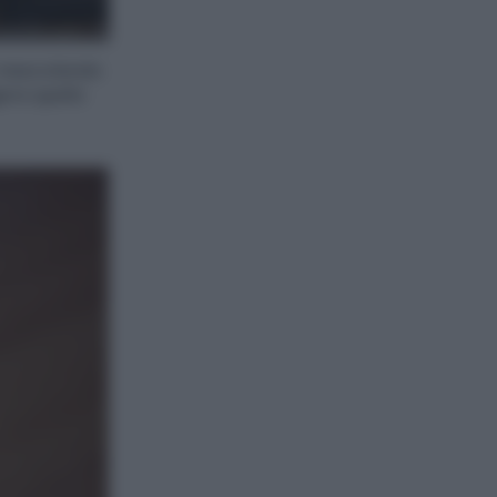
, mescolando
gere quello