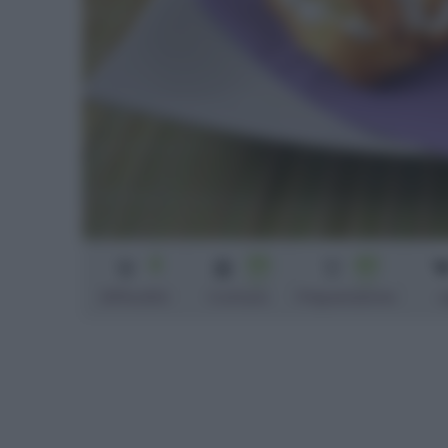
4
35
40
min
min
Difficoltà
Cottura
Preparazione
c