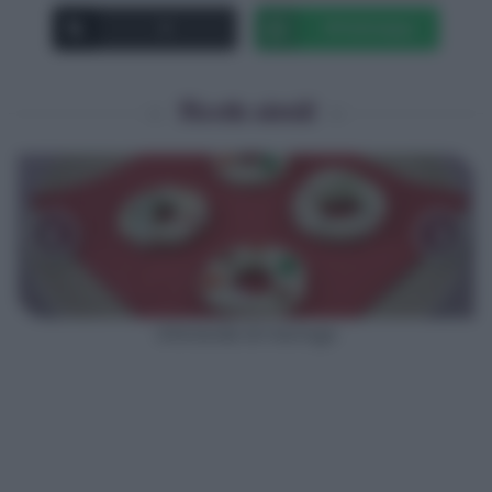
X
Whatsapp
Ricette simili
‹
›
Ghirlande di meringa