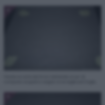
4
Fissate la carta da forno mettendo un po’ di
composto ai quattro angoli, tra la teglia ed il foglio.
5