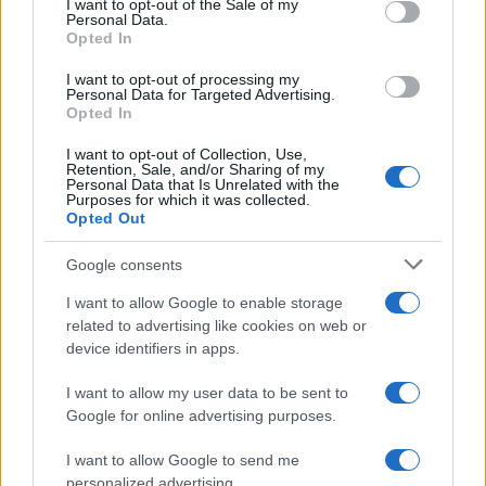
I want to opt-out of the Sale of my
Personal Data.
not limited to your visit or usage behaviour. You may click to
Opted In
grant or deny consent to Google and its third-party tags to
use your data for below specified purposes in below Google
I want to opt-out of processing my
consent section.
Personal Data for Targeted Advertising.
Opted In
I want to opt-out of Collection, Use,
Retention, Sale, and/or Sharing of my
Personal Data that Is Unrelated with the
Purposes for which it was collected.
Opted Out
Google consents
I want to allow Google to enable storage
related to advertising like cookies on web or
Le ricette di GnamGnam by Elena Amatucci
device identifiers in apps.
Le immagini e i testi pubblicati in questo sito sono di
I want to allow my user data to be sent to
proprietà dell'autrice Elena Amatucci e sono protetti dalla
Google for online advertising purposes.
legge sul diritto d'autore n. 633/1941 e successive modifiche.
I want to allow Google to send me
Ricette popolari
personalized advertising.