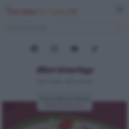
Alberi di meringa
Home
>
Dolcetti
>
Alberi di meringa
Ricetta alberi di meringa
di
Elena Amatucci