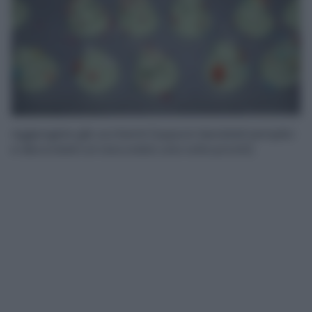
Aggiungete gliz uccherini (oppure lasciateli semplici
e decorateli col cioccolato una volta pronti).