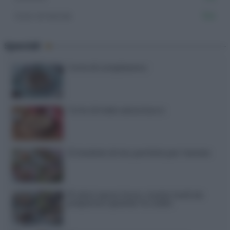
Dolci di Natale
154
Speciali
Torte di compleanno
Torta di mele senza burro
12 insalate di riso perfette per l’estate
15 dolci senza forno: ricette facili da
preparare quando fa caldo