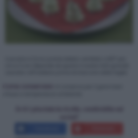
Cuocete in forno preriscaldato ventilato a 80° per
circa 3 ore (dipende da quanto li avete fatti grandi).
Lasciate raffreddare prima di staccare dalla teglia.
Come conservare:
Si conserva per 2 giorni ben
chiuso a temperatura ambiente.
Se ti è piaciuta la ricetta, condividila sui
social!
Facebook
Pinterest