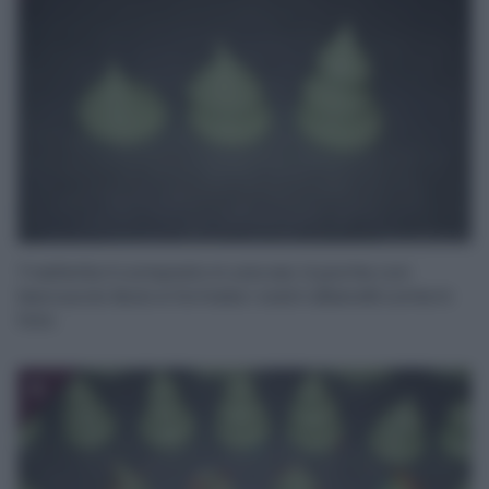
Trasferite il composto in una sac à poche con
beccuccio liscio e formate i vostri alberelli come in
foto:
6