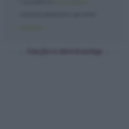
1 cucchiaino
di
succo di limone
colorante alimentare
in gel verde
zuccherini
Come fare le alberi di meringa