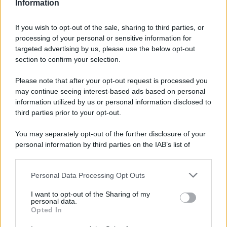
diversa
Information
Pasta al pomodoro: il grande classico
If you wish to opt-out of the sale, sharing to third parties, or
che non delude mai
processing of your personal or sensitive information for
targeted advertising by us, please use the below opt-out
section to confirm your selection.
Sbriciolata senza cottura: il dolce facile
che si prepara senza accendere il forno
Please note that after your opt-out request is processed you
may continue seeing interest-based ads based on personal
information utilized by us or personal information disclosed to
third parties prior to your opt-out.
You may separately opt-out of the further disclosure of your
personal information by third parties on the IAB’s list of
downstream participants.
Personal Data Processing Opt Outs
This information may also be disclosed by us to third parties
on the IAB’s List of Downstream Participants that may further
I want to opt-out of the Sharing of my
disclose it to other third parties.
personal data.
Opted In
Please note that this website/app uses one or more Google
services and may gather and store information including but