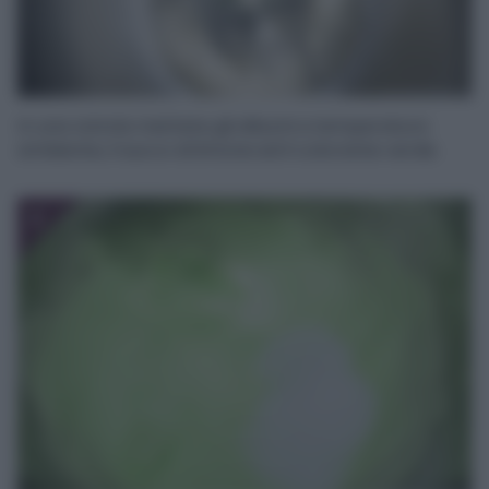
In una ciotola mettete gli albumi a temperatura
ambiente, il succo di limone ed il colorante verde.
2