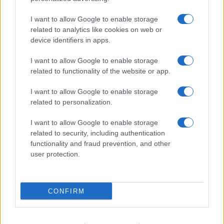
Pasta frolla
I want to allow Google to enable storage
Pasta sfoglia
related to analytics like cookies on web or
Crema pasticcera
device identifiers in apps.
Besciamella
I want to allow Google to enable storage
Pasta per pizze
related to functionality of the website or app.
Pan di Spagna
I want to allow Google to enable storage
Cheesecake
related to personalization.
I want to allow Google to enable storage
Newsletter
Mi presento
related to security, including authentication
functionality and fraud prevention, and other
Contattami
Privacy Policy
user protection.
CONFIRM
© 2022 gnamgnam.it
TOP