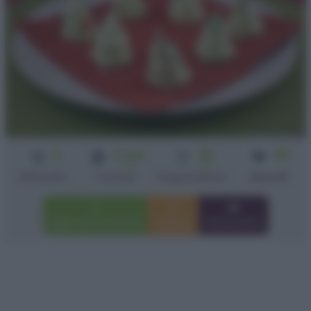
3
3 ore
35
30
ore
min
Difficoltà
Cottura
Preparazione
alberelli
Aggiungi a preferiti
Stampa
Invia amico