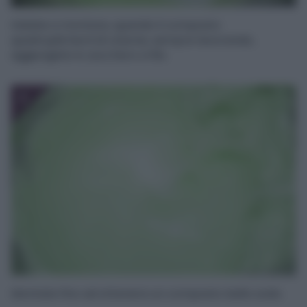
Iniziate a montare, quando il composto
quadruplicherà di volume, sempre lavorando,
aggiungete lo zucchero a filo.
3
Montate fino ad ottenere un composto bello sodo.