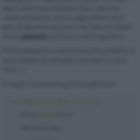
dopo averli impacchettati. Erano anni che
volevo prepararli, così ho approfittato di un
paio di albumi avanzati e ci ho fatto sia questi
che le
ghirlande
, postate q ualche giorno fa.
Potete sbizzarrirvi a decorarli come preferite, io
sono andata sul semplice: zuccherini e via in
forno! :)
Vi auguro una buona giornata golosauri!
Ingredienti per le alberi di meringa
80 g
di
albumi
circa 2
160 g
di
zucchero