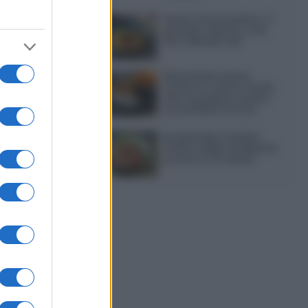
Pasta al pomodoro: il
grande classico che
non delude mai
Sbriciolata senza
cottura: il dolce facile
che si prepara senza
accendere il forno
Acquasale: il piatto
fresco della tradizione
pronto in 10 minuti