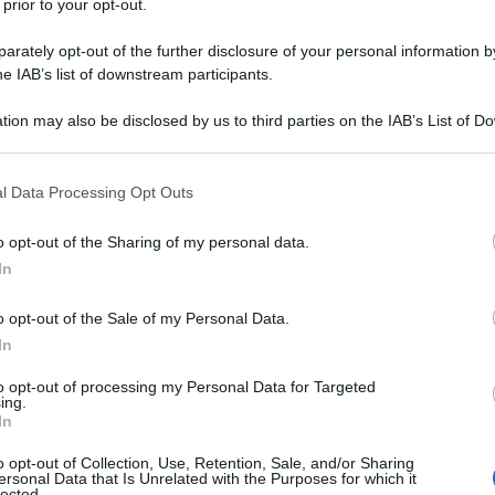
 prior to your opt-out.
rately opt-out of the further disclosure of your personal information by
he IAB’s list of downstream participants.
tion may also be disclosed by us to third parties on the IAB’s List of 
 that may further disclose it to other third parties.
 that this website/app uses one or more Google services and may gath
l Data Processing Opt Outs
including but not limited to your visit or usage behaviour. You may click 
Maschere di pasta sfoglia
 to Google and its third-party tags to use your data for below specifi
o opt-out of the Sharing of my personal data.
ogle consent section.
In
3
30
min
o opt-out of the Sale of my Personal Data.
Difficoltà
Preparazione
Pers
In
Le maschere di pasta sfoglia sono dei dolcetti facili 
da preparare, specie se avete organizzato una festa d
to opt-out of processing my Personal Data for Targeted
ing.
In
o opt-out of Collection, Use, Retention, Sale, and/or Sharing
Vai alla ricetta
ersonal Data that Is Unrelated with the Purposes for which it
lected.