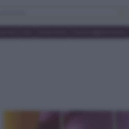
Secondi
Dolci
Ricette bimby
Ricette friggitrice ad aria