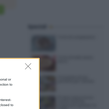
Speciali
Torte di compleanno
Torta di mele senza
burro
12 insalate di riso
sonal or
perfette per l’estate
ection to
15 dolci senza forno:
nterest-
ricette facili da
closed to
preparare quando fa