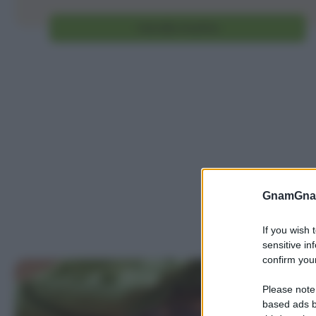
Vai alla ricetta
GnamGnam
If you wish 
sensitive in
confirm your
Please note
based ads b