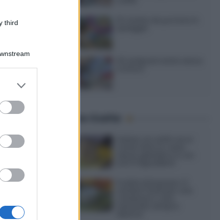
caldo
15 ricette da portare in
 third
spiaggia
Downstream
20 antipasti estivi senza
cottura
er and store
to grant or
ed purposes
Ultime ricette
11
Gelato al caffè: ecco
one
come farlo in casa
senza gelatiera e con
e veloci
soli 3 ingredienti
i [...]
Frullati di banana: 4
varianti facili per una
colazione o una
merenda sempre
diversa