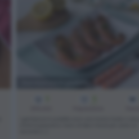
Gamberoni in padella
2
9
min
Difficoltà
Preparazione
Pers
a
I gamberoni in padella sono una ricetta facile e velo
infatti basteranno meno di dieci minuti per avere un
secondo [...]