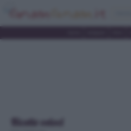
Home
Antipasti
Primi
Ricette veloci