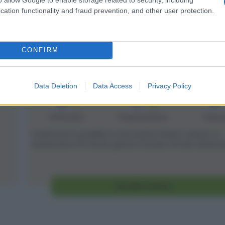
cation functionality and fraud prevention, and other user protection.
CONFIRM
Salmone in padella
Data Deletion
Data Access
Privacy Policy
2
12
min
Difficoltà
Preparazione
Pers
Il salmone in padella è una ricetta facile e veloce: vi
basteranno 15 minuti, giusto il tempo di farlo diventare
Vai alla ricetta