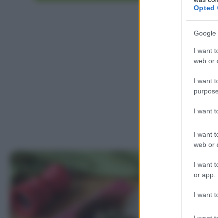
Opted 
Google 
I want t
web or d
I want t
purpose
I want 
I want t
web or d
I want t
or app.
I want t
I want t