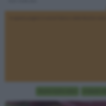
Home
>
Ricette veloci
In questa pagina troverai l'elenco delle Ricette veloc
Ricette facili e veloci
Antipasti ve