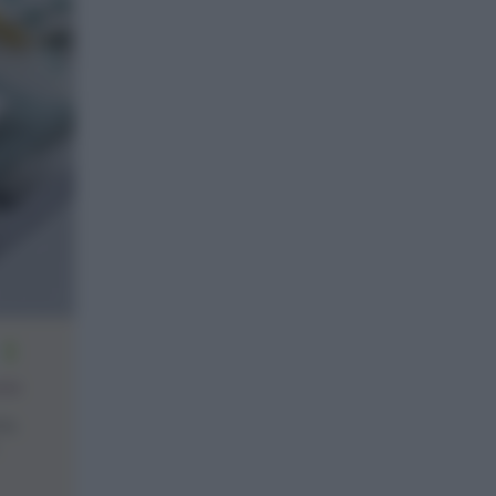
2
one
ce,