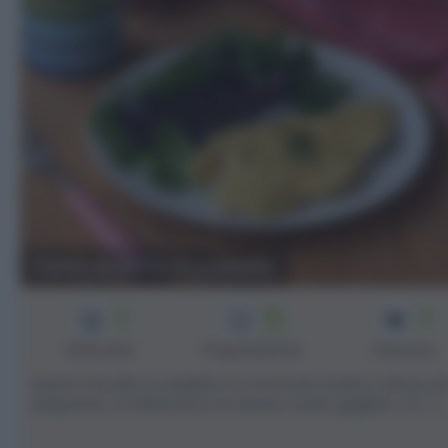
Petto di pollo in padella
2
15
2
min
Difficoltà
Preparazione
Persone
Il petto di pollo in padella è un secondo facile e veloce d
preparare, un'alternativa al classico pollo grigliato. Si [...]