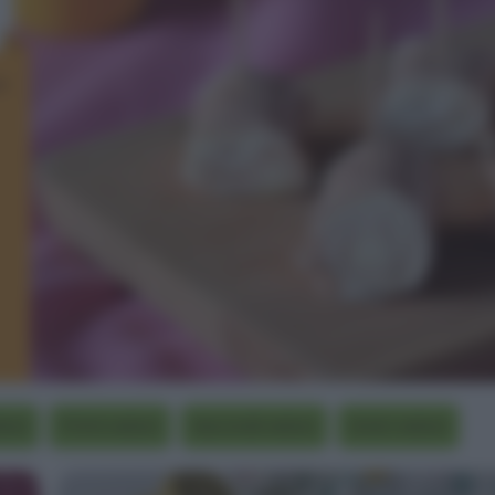
i
loci
Primi veloci
Secondi veloci
Dolci veloci