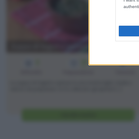
authenti
Zuppa di fagioli e spinaci
2
25
2
min
Difficoltà
Preparazione
Persone
La zuppa di fagioli e spinaci è una ricetta light, facile e
veloce da preparare. Io ho utilizzato gli spinaci [...]
Vai alla ricetta