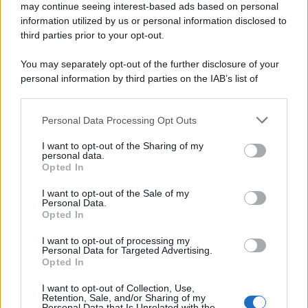
may continue seeing interest-based ads based on personal
information utilized by us or personal information disclosed to
third parties prior to your opt-out.
You may separately opt-out of the further disclosure of your
personal information by third parties on the IAB’s list of
downstream participants.
Personal Data Processing Opt Outs
This information may also be disclosed by us to third parties
on the IAB’s List of Downstream Participants that may further
I want to opt-out of the Sharing of my
disclose it to other third parties.
personal data.
Opted In
Please note that this website/app uses one or more Google
services and may gather and store information including but
I want to opt-out of the Sale of my
Personal Data.
not limited to your visit or usage behaviour. You may click to
Opted In
grant or deny consent to Google and its third-party tags to
use your data for below specified purposes in below Google
I want to opt-out of processing my
consent section.
Personal Data for Targeted Advertising.
Opted In
I want to opt-out of Collection, Use,
Retention, Sale, and/or Sharing of my
Personal Data that Is Unrelated with the