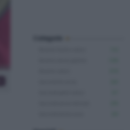
Categorie
Ricette facili e veloci
742
Ricette senza glutine
1.106
Ricette veloci
878
co
Secondi di carne
220
Secondi piatti veloci
137
Secondi senza lattosio
235
Secondi senza uova
201