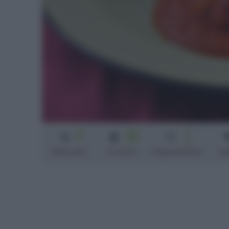
2
25
1
min
min
Difficoltà
Cottura
Preparazione
sa