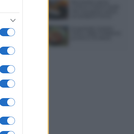
Sbriciolata senza
cottura: il dolce facile
che si prepara senza
accendere il forno
Acquasale: il piatto
fresco della tradizione
pronto in 10 minuti