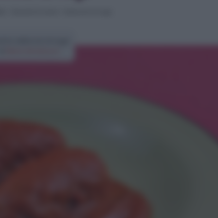
ti
>
Secondi di carne
>
Salsiccia al sugo
etta salsiccia al sugo
di
Elena Amatucci