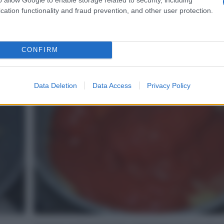
cation functionality and fraud prevention, and other user protection.
Rosolate le salsicce.
CONFIRM
4
Data Deletion
Data Access
Privacy Policy