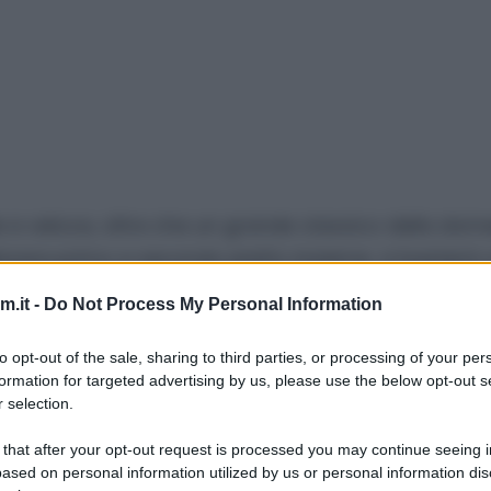
le e veloce, oltre che un grande classico della dom
zzare primo e secondo piatto insieme: vi basterà 
e salsicce come secondo. E ovviamente la scarpetta
.it -
Do Not Process My Personal Information
to opt-out of the sale, sharing to third parties, or processing of your per
e aggiungere a fine cottura dei fagioli già lessati 
formation for targeted advertising by us, please use the below opt-out s
 selection.
 that after your opt-out request is processed you may continue seeing i
ased on personal information utilized by us or personal information dis