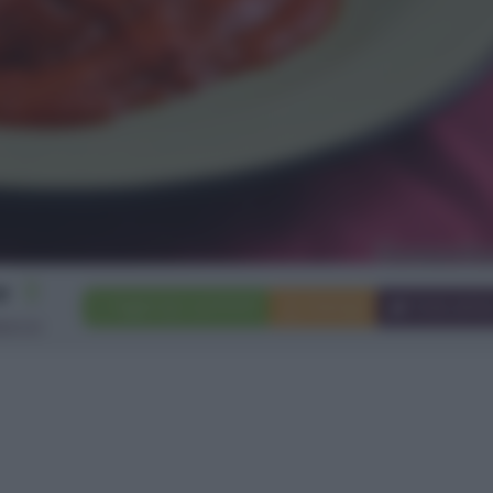
2
Aggiungi a preferiti
Stampa
Invia ami
lsicce