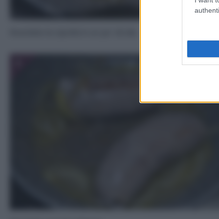
authenti
Rosolate la cipolla in un po’ di olio.
3