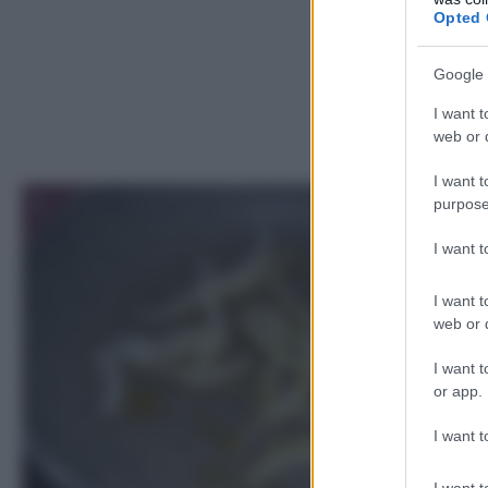
Opted 
Google 
I want t
web or d
I want t
1
purpose
I want 
I want t
web or d
I want t
or app.
I want t
I want t