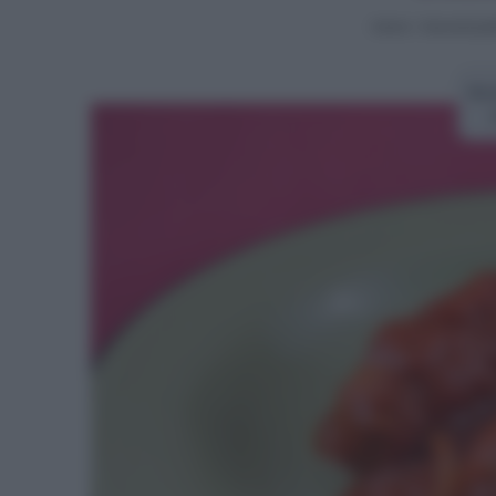
Home
>
Secondi piat
Ric