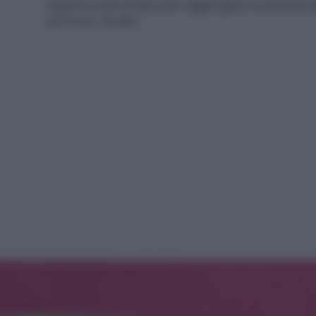
Appena sarà evaporato aggiungete la passata 
ed un po’ di sale.