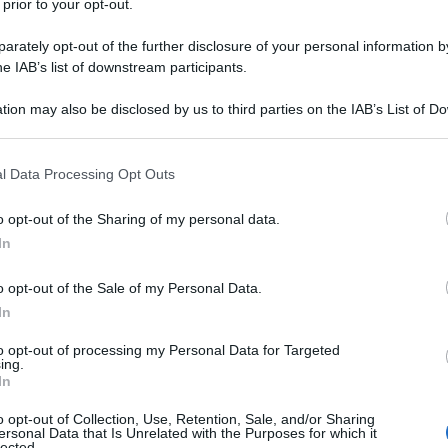
 prior to your opt-out.
rately opt-out of the further disclosure of your personal information by
he IAB’s list of downstream participants.
tion may also be disclosed by us to third parties on the IAB’s List of 
100 ml
di
vino bianco
 that may further disclose it to other third parties.
olio extravergine d'oliva
 that this website/app uses one or more Google services and may gath
l Data Processing Opt Outs
including but not limited to your visit or usage behaviour. You may click 
sale
 to Google and its third-party tags to use your data for below specifi
o opt-out of the Sharing of my personal data.
ogle consent section.
In
 la salsiccia al sugo
o opt-out of the Sale of my Personal Data.
In
to opt-out of processing my Personal Data for Targeted
ing.
In
o opt-out of Collection, Use, Retention, Sale, and/or Sharing
ersonal Data that Is Unrelated with the Purposes for which it
lected.