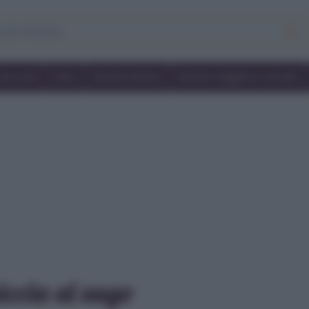
Secondi
Dolci
Ricette bimby
Ricette friggitrice ad aria
iccia al sugo