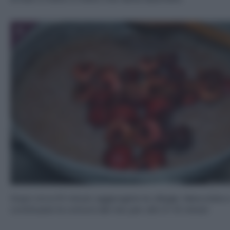
5
Dopo circa 10 minuti, aggiungete le ciliegie. Mescolate 
continuate la cottura del riso per altri 5-10 minuti.