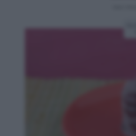
Home
>
Primi 
Rice