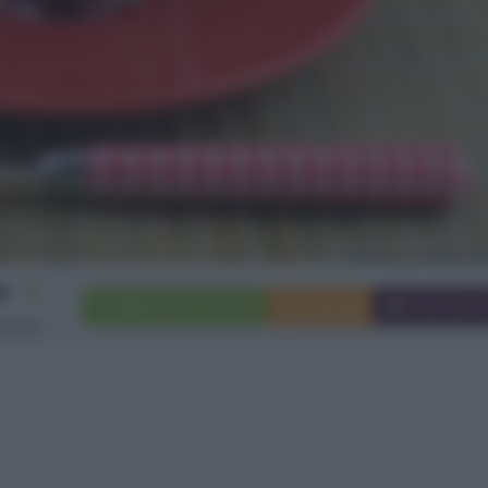
2
Aggiungi a preferiti
Stampa
Invia ami
rsone