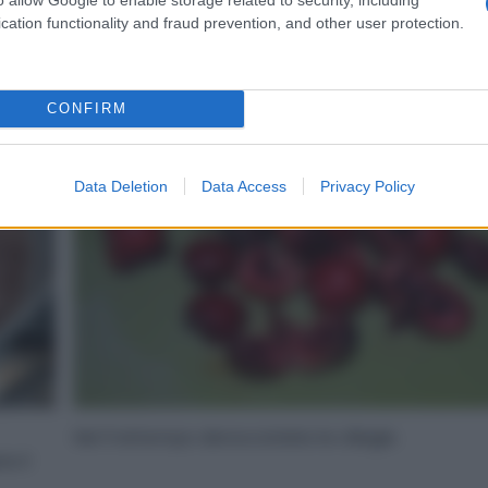
cation functionality and fraud prevention, and other user protection.
4
CONFIRM
Data Deletion
Data Access
Privacy Policy
Nel frattempo denocciolate le ciliegie.
e il