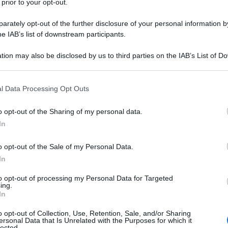
 prior to your opt-out.
500 ml
di
brodo vegetale
rately opt-out of the further disclosure of your personal information by
he IAB’s list of downstream participants.
20 g
di
burro
tion may also be disclosed by us to third parties on the IAB’s List of 
sale
 that may further disclose it to other third parties.
 that this website/app uses one or more Google services and may gath
l Data Processing Opt Outs
including but not limited to your visit or usage behaviour. You may click 
l risotto alle ciliegie
 to Google and its third-party tags to use your data for below specifi
o opt-out of the Sharing of my personal data.
ogle consent section.
In
o opt-out of the Sale of my Personal Data.
In
to opt-out of processing my Personal Data for Targeted
ing.
In
o opt-out of Collection, Use, Retention, Sale, and/or Sharing
ersonal Data that Is Unrelated with the Purposes for which it
lected.