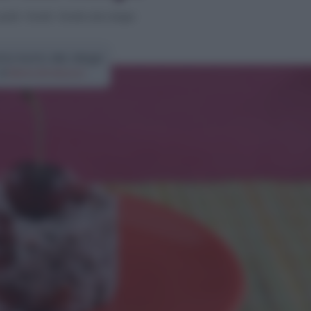
piatti
>
Risotti
>
Risotto alle ciliegie
tta risotto alle ciliegie
di
Elena Amatucci