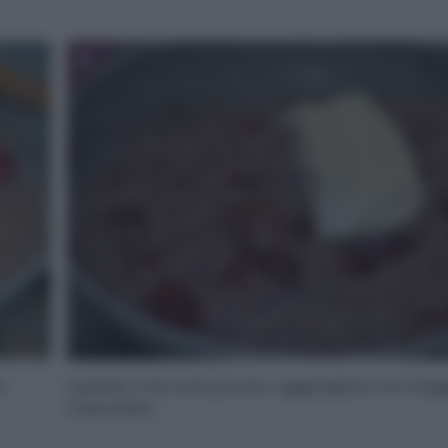
6
e
Quando il riso sarà pronto, aggiungete il formagg
mescolate.