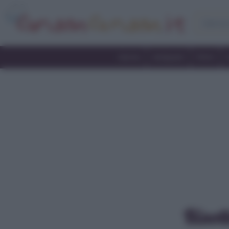
Home
Antipasti
Primi
Risott