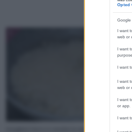
Opted 
Google 
I want t
1
web or d
I want t
purpose
I want 
I want t
web or d
I want t
or app.
I want t
Sciogliete il burro e rosolate la cipolla tritata. Aggiunget
I want t