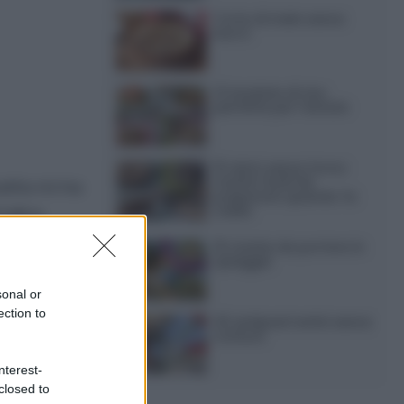
Torta di mele senza
burro
12 insalate di riso
perfette per l’estate
15 dolci senza forno:
ricette facili da
icetta mi ha
preparare quando fa
caldo
’altra
e l’ha reso
15 ricette da portare in
spiaggia
sonal or
ection to
20 antipasti estivi senza
cottura
nterest-
closed to
o caprino