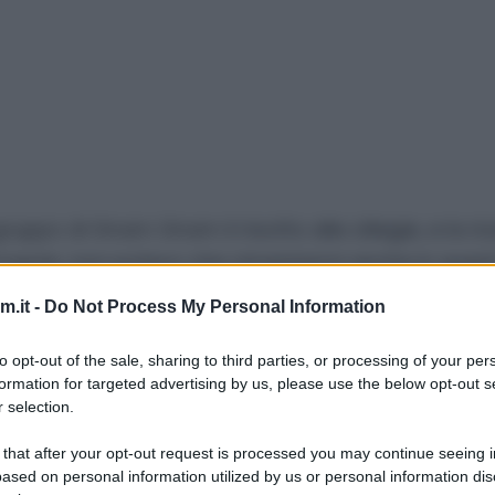
gruppo di Gnam Gnam
il risotto alle ciliegie, e la r
fragole
, non potevo che cimentarmi anche in quest
ottura ci ho aggiunto un po’ di formaggio fresco ch
.it -
Do Not Process My Personal Information
anche i più scettici. ;)
to opt-out of the sale, sharing to third parties, or processing of your per
formation for targeted advertising by us, please use the below opt-out s
 selection.
 that after your opt-out request is processed you may continue seeing i
ased on personal information utilized by us or personal information dis
80 g
di
formaggio fresco
tipo philadelphia 