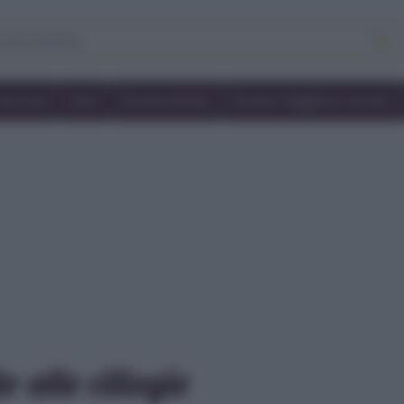
Secondi
Dolci
Ricette bimby
Ricette friggitrice ad aria
o alle ciliegie