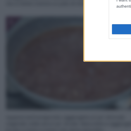
riso e fatelo tostare un paio di minuti.
authenti
3
Appena sarà evaporato, aggiungete un po’ di brodo
vegetale caldo ed un po’ di sale. Mescolate e aggiunget
brodo a mano a mano che viene assorbito.