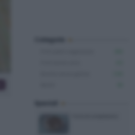
Categorie
Primi piatti vegetariani
366
Primi senza uova
412
Ricette senza glutine
1.106
co
Risotti
98
Speciali
Torte di compleanno