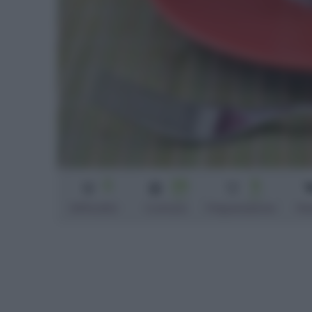
3
25
5
min
min
Difficoltà
Cottura
Preparazione
Pe