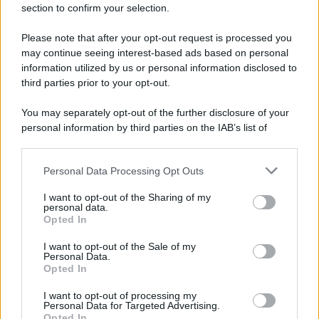
section to confirm your selection.
Acquasale: il piatto fresco della
tradizione pronto in 10 minuti
Please note that after your opt-out request is processed you
may continue seeing interest-based ads based on personal
information utilized by us or personal information disclosed to
third parties prior to your opt-out.
You may separately opt-out of the further disclosure of your
personal information by third parties on the IAB’s list of
downstream participants.
Personal Data Processing Opt Outs
This information may also be disclosed by us to third parties
on the IAB’s List of Downstream Participants that may further
I want to opt-out of the Sharing of my
disclose it to other third parties.
personal data.
Opted In
Please note that this website/app uses one or more Google
services and may gather and store information including but
I want to opt-out of the Sale of my
Personal Data.
not limited to your visit or usage behaviour. You may click to
Opted In
grant or deny consent to Google and its third-party tags to
use your data for below specified purposes in below Google
I want to opt-out of processing my
consent section.
Personal Data for Targeted Advertising.
Opted In