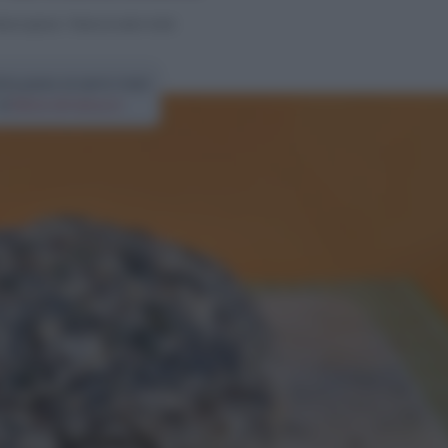
ane e pizze
>
Pane ai semi misti
tta pane ai semi misti
di
Elena Amatucci