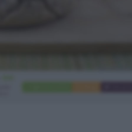
800
Aggiungi a preferiti
Stampa
Invia ami
 pane
irca