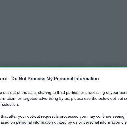
 sia al ristorante, al supermercato o al panificio,
In vacanza è stata la colazione fissa mia e di Dav
.it -
Do Not Process My Personal Information
chetto di semi misti (di lino, sesamo, papavero, 
 metà farina integrale e metà semola rimacinata, 
to opt-out of the sale, sharing to third parties, or processing of your per
formation for targeted advertising by us, please use the below opt-out s
ntro. Non ho voluto eccedere con la quantità di lie
 selection.
 that after your opt-out request is processed you may continue seeing i
ased on personal information utilized by us or personal information dis