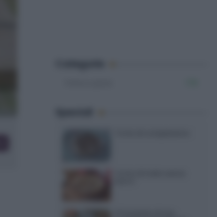
Categorie
Pane e pizze
178
Speciali
Torte di compleanno
co
Torta di mele senza
burro
12 insalate di riso