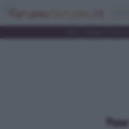
Home
Antipasti
Primi
Pane 