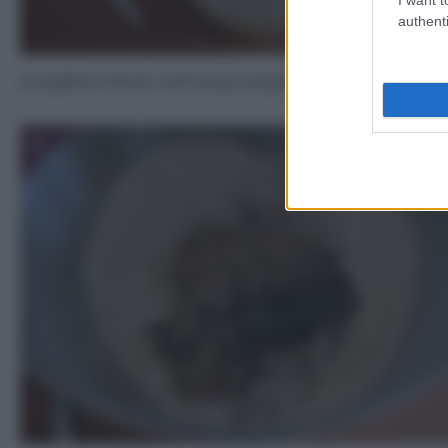
authenti
Sciogliete il lievito nell’acqua tiepida (non bollente!).
3