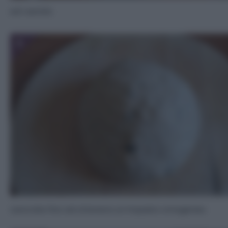
ed i semini.
5
Lavorate fino ad ottenere un impasto omogeneo.