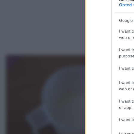
Opted 
Google 
I want t
web or d
I want t
purpose
1
I want 
I want t
web or d
I want t
or app.
I want t
I want t