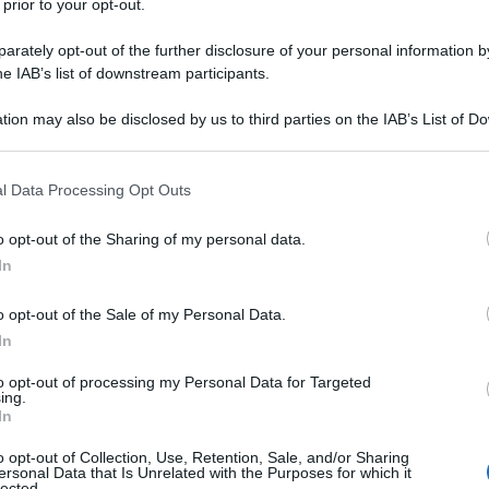
 prior to your opt-out.
rately opt-out of the further disclosure of your personal information by
he IAB’s list of downstream participants.
tion may also be disclosed by us to third parties on the IAB’s List of 
5 g
di
lievito di birra
fresco
 that may further disclose it to other third parties.
 that this website/app uses one or more Google services and may gath
8 g
di
sale
l Data Processing Opt Outs
including but not limited to your visit or usage behaviour. You may click 
 to Google and its third-party tags to use your data for below specifi
100 g
di
semi misti
più extra per la copertu
o opt-out of the Sharing of my personal data.
ogle consent section.
In
o opt-out of the Sale of my Personal Data.
 il pane ai semi misti
In
to opt-out of processing my Personal Data for Targeted
ing.
In
o opt-out of Collection, Use, Retention, Sale, and/or Sharing
ersonal Data that Is Unrelated with the Purposes for which it
lected.