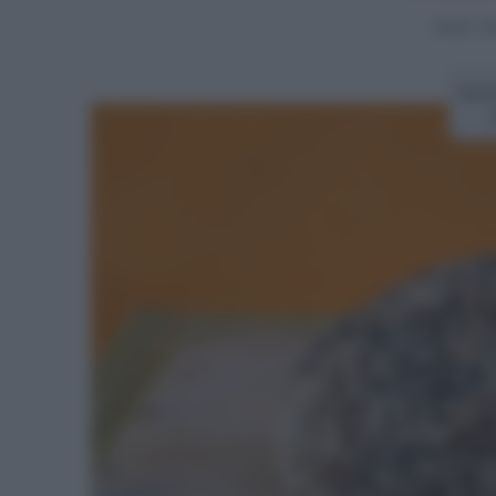
Home
>
P
Rice