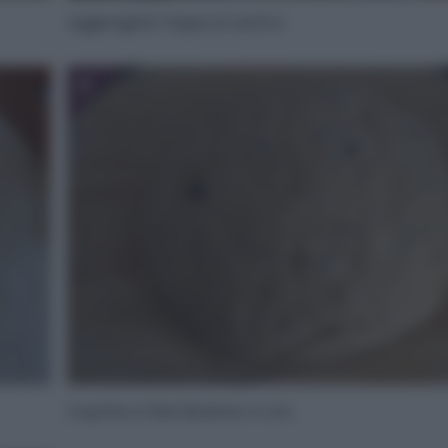
Aggiungete l’aqua al centro.
6
Coprite e fate lievitare 4 ore.