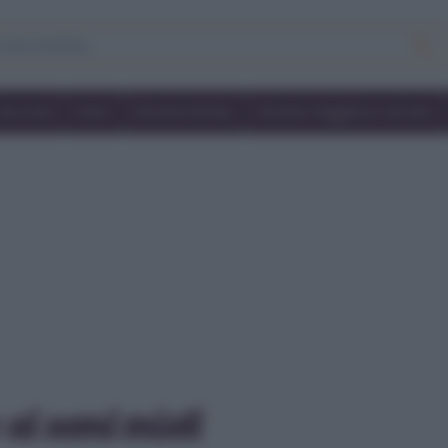
Secondi
Dolci
Ricette bimby
Ricette friggitrice ad aria
ai semi misti