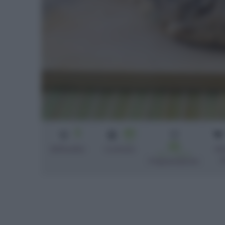
3
40
min
30
di
Difficoltà
Cottura
min + riposo
c
Preparazione