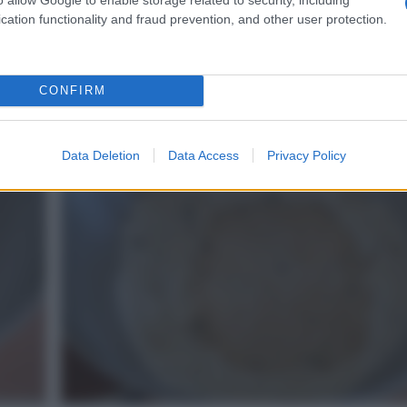
cation functionality and fraud prevention, and other user protection.
A parte mescolate i due tipi di farine con il sale
CONFIRM
4
Data Deletion
Data Access
Privacy Policy