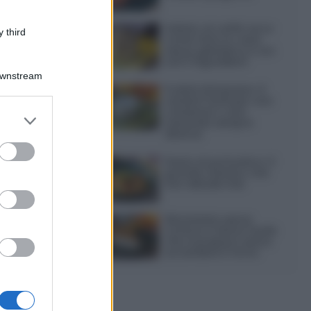
Gelato al caffè: ecco
 third
come farlo in casa
senza gelatiera e con
soli 3 ingredienti
Downstream
Frullati di banana: 4
varianti facili per una
colazione o una
er and store
merenda sempre
to grant or
diversa
ed purposes
ra
Pasta al pomodoro: il
grande classico che
non delude mai
Sbriciolata senza
cottura: il dolce facile
che si prepara senza
accendere il forno