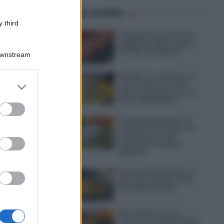
e sono i
Ultime ricette
solo!) e
 third
o
Gazpacho: la ricetta
originale della zuppa
fredda spagnola
Downstream
lci che
Gelato al caffè: ecco
er and store
come farlo in casa
senza gelatiera e con
to grant or
soli 3 ingredienti
ed purposes
Frullati di banana: 4
varianti facili per una
colazione o una
merenda sempre
diversa
Pasta al pomodoro: il
grande classico che
non delude mai
Sbriciolata senza
cottura: il dolce facile