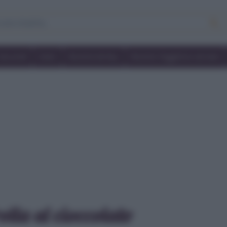
Secondi
Dolci
Ricette bimby
Ricette friggitrice ad aria
rolla al cioccolato