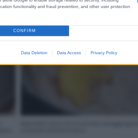
cation functionality and fraud prevention, and other user protection.
2
CONFIRM
Data Deletion
Data Access
Privacy Policy
a
Mescolate l’uovo con lo zucchero ed aggiungetel
ioso.
composto di farina e burro.