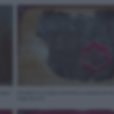
4
olgete
Stendete su un piano infarinato e ricavate dei fior
taglia biscotti.