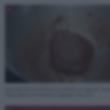
3
Lavorate fino ad ottenere un impasto omogeneo. Avv
nella pellicola e mettete in frigo per mezz’ora.