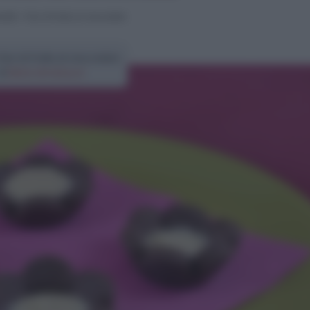
cetti
>
Fiori di frolla al cioccolato
iori di frolla al cioccolato
di
Elena Amatucci