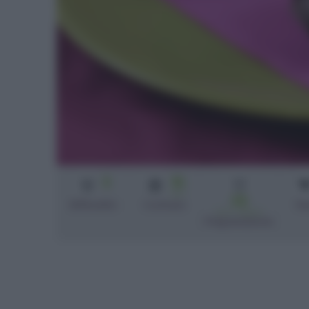
3
15
min
35
Difficoltà
Cottura
fio
min + riposo
Preparazione