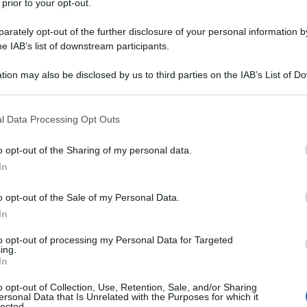
anno parte di questa grande famiglia virtuale, ch
 prior to your opt-out.
no condividono insieme a me le loro ricette (e non 
rately opt-out of the further disclosure of your personal information by
 foste bisognerebbe inventarvi, perchè siete davver
he IAB’s list of downstream participants.
tion may also be disclosed by us to third parties on the IAB’s List of 
 that may further disclose it to other third parties.
mini che devono sopportarci e mangiare tutti i do
 that this website/app uses one or more Google services and may gath
l Data Processing Opt Outs
including but not limited to your visit or usage behaviour. You may click 
 to Google and its third-party tags to use your data for below specifi
o opt-out of the Sharing of my personal data.
ogle consent section.
In
o opt-out of the Sale of my Personal Data.
In
o
to opt-out of processing my Personal Data for Targeted
60 g
di
burro
freddo a pezzetti
ing.
In
1
uovo
o opt-out of Collection, Use, Retention, Sale, and/or Sharing
ersonal Data that Is Unrelated with the Purposes for which it
lected.