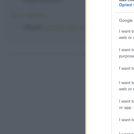
Opted 
Per il ripieno:
Google 
150 g
di
cioccolato bianco
I want t
web or d
I want t
Come fare i fi
purpose
I want 
I want t
web or d
I want t
or app.
I want t
I want t