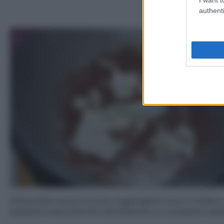
authenti
1
Setacciate cacao e farina. Aggiungete il burro freddo 
pezzetti e lavorate fino ad ottenere un composto sabb