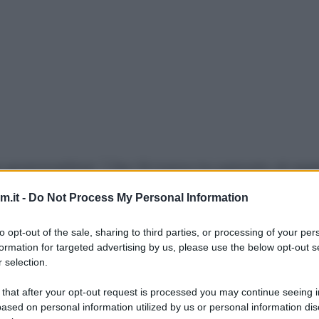
 gnammettine! :) Per l’8 marzo ho pensato di regal
za di mimose degli ultimi giorni. Ho pensato che mag
.it -
Do Not Process My Personal Information
dal solito, che potrete soddisfare iniseme ai
fiori 
to opt-out of the sale, sharing to third parties, or processing of your per
formation for targeted advertising by us, please use the below opt-out s
 selection.
ese con
torte mimosa
e
cupcake
, se magari vi res
potete aggiungere anche i dolcetti di oggi.
 that after your opt-out request is processed you may continue seeing i
ased on personal information utilized by us or personal information dis