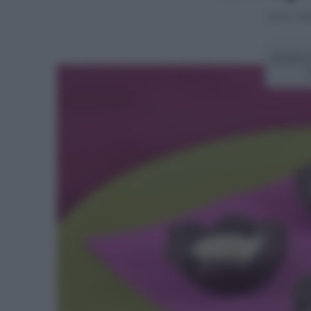
Home
>
Dol
Ricetta f