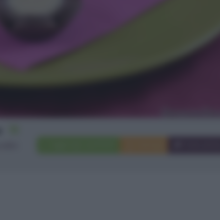
15
Aggiungi a preferiti
Stampa
Invia ami
rellini