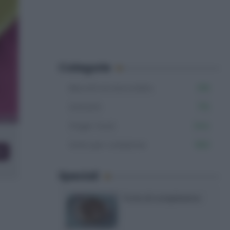
Categorie
Biscotti al cioccolato
109
Dolcetti
715
Finger food
344
Dolci per colazione
563
co
Speciali
Torte di compleanno