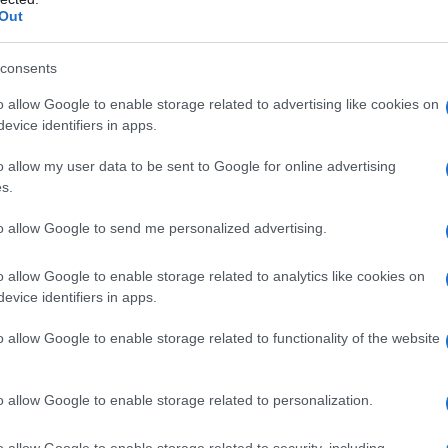
Out
consents
40 g
di
burro
o allow Google to enable storage related to advertising like cookies on
evice identifiers in apps.
o allow my user data to be sent to Google for online advertising
ori di frolla al cioccolato
s.
to allow Google to send me personalized advertising.
o allow Google to enable storage related to analytics like cookies on
evice identifiers in apps.
o allow Google to enable storage related to functionality of the website
o allow Google to enable storage related to personalization.
o allow Google to enable storage related to security, including