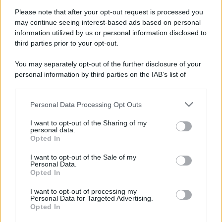
Acquasale: il piatto fresco della
tradizione pronto in 10 minuti
Please note that after your opt-out request is processed you
may continue seeing interest-based ads based on personal
information utilized by us or personal information disclosed to
third parties prior to your opt-out.
You may separately opt-out of the further disclosure of your
personal information by third parties on the IAB’s list of
downstream participants.
Personal Data Processing Opt Outs
This information may also be disclosed by us to third parties
on the IAB’s List of Downstream Participants that may further
I want to opt-out of the Sharing of my
disclose it to other third parties.
personal data.
Opted In
Please note that this website/app uses one or more Google
services and may gather and store information including but
I want to opt-out of the Sale of my
Personal Data.
not limited to your visit or usage behaviour. You may click to
Opted In
grant or deny consent to Google and its third-party tags to
use your data for below specified purposes in below Google
I want to opt-out of processing my
consent section.
Personal Data for Targeted Advertising.
Opted In