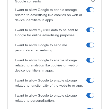
Google consents
I want to allow Google to enable storage
related to advertising like cookies on web or
Le ricette di GnamGnam by Elena Amatucci
device identifiers in apps.
Le immagini e i testi pubblicati in questo sito sono di
I want to allow my user data to be sent to
proprietà dell'autrice Elena Amatucci e sono protetti dalla
Google for online advertising purposes.
legge sul diritto d'autore n. 633/1941 e successive modifiche.
I want to allow Google to send me
Ricette popolari
personalized advertising.
Pasta frolla
I want to allow Google to enable storage
Pasta sfoglia
related to analytics like cookies on web or
Crema pasticcera
device identifiers in apps.
Besciamella
I want to allow Google to enable storage
Pasta per pizze
related to functionality of the website or app.
Pan di Spagna
I want to allow Google to enable storage
Cheesecake
related to personalization.