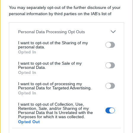
You may separately opt-out of the further disclosure of your
personal information by third parties on the IAB’s list of
downstream participants.
Personal Data Processing Opt Outs
This information may also be disclosed by us to third parties
on the IAB’s List of Downstream Participants that may further
I want to opt-out of the Sharing of my
disclose it to other third parties.
personal data.
Opted In
Please note that this website/app uses one or more Google
services and may gather and store information including but
I want to opt-out of the Sale of my
Personal Data.
not limited to your visit or usage behaviour. You may click to
Opted In
grant or deny consent to Google and its third-party tags to
use your data for below specified purposes in below Google
I want to opt-out of processing my
consent section.
Personal Data for Targeted Advertising.
Opted In
I want to opt-out of Collection, Use,
Retention, Sale, and/or Sharing of my
Personal Data that Is Unrelated with the
Purposes for which it was collected.
Opted Out