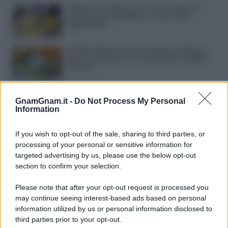
Gelato al caffè: ecco come farlo in
casa senza gelatiera e con soli 3
ingredienti
Frullati di banana: 4 varianti facili per
una colazione o una merenda sempre
diversa
Pasta al pomodoro: il grande classico
che non delude mai
GnamGnam.it -
Do Not Process My Personal
Information
Sbriciolata senza cottura: il dolce facile
If you wish to opt-out of the sale, sharing to third parties, or
che si prepara senza accendere il forno
processing of your personal or sensitive information for
targeted advertising by us, please use the below opt-out
section to confirm your selection.
Acquasale: il piatto fresco della
tradizione pronto in 10 minuti
Please note that after your opt-out request is processed you
may continue seeing interest-based ads based on personal
information utilized by us or personal information disclosed to
third parties prior to your opt-out.