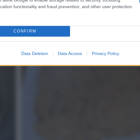
cation functionality and fraud prevention, and other user protection.
CONFIRM
Aggiungete zucchero, olio e acqua.
4
Data Deletion
Data Access
Privacy Policy