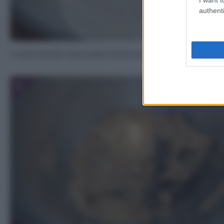
authenti
In una ciotola mescolate farina e lievito setacciati.
3