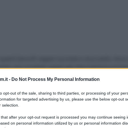
questi biscotti vegani nocciole e cioccolato. Sono 
reparato una crostata vegan per mia mamma e mi e
tte di cioccolato e granella di nocciole, ho tagliato
.it -
Do Not Process My Personal Information
ssaggiati, mi sono piaciuti talmente tanto, che li 
 Infatti oltre ad essere buonissimi, sono anche sup
to opt-out of the sale, sharing to third parties, or processing of your per
formation for targeted advertising by us, please use the below opt-out s
na macinata a pietra che ha dato ai biscotti un co
 selection.
 trovarla, potete utilizzare quella integrale per a
 that after your opt-out request is processed you may continue seeing i
ased on personal information utilized by us or personal information dis