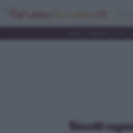
Home
Antipasti
Primi
Biscotti vegan