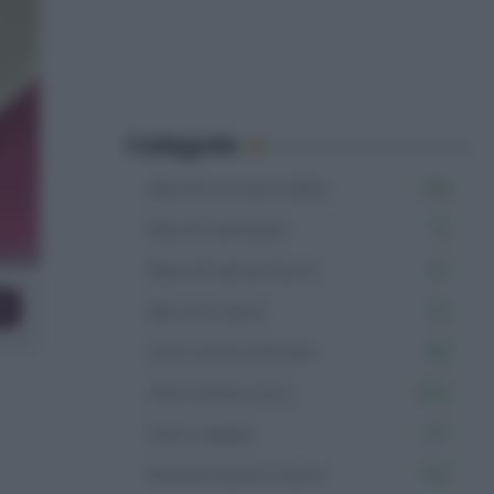
Categorie
Biscotti al cioccolato
109
Biscotti semplici
75
Biscotti senza burro
57
co
Biscotti veloci
54
Dolci senza lattosio
199
Dolci senza uova
345
Dolci vegani
127
Ricette facili e veloci
742