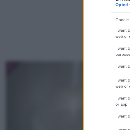
Opted 
Google 
I want t
web or d
I want t
purpose
1
I want 
I want t
web or d
I want t
or app.
I want t
I want t