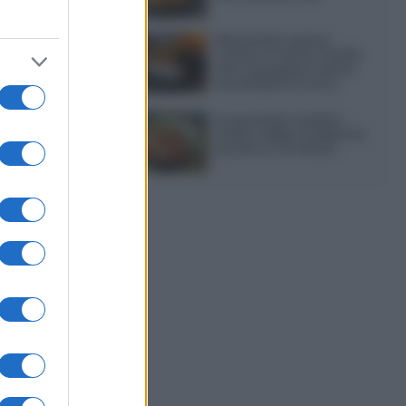
Sbriciolata senza
cottura: il dolce facile
che si prepara senza
accendere il forno
Acquasale: il piatto
fresco della tradizione
pronto in 10 minuti