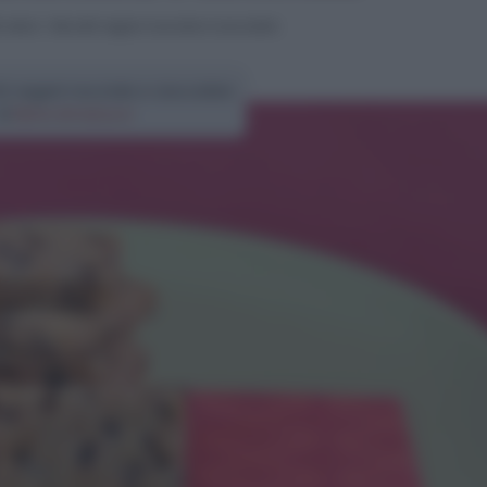
i veloci
>
Biscotti vegani nocciole e cioccolato
ti vegani nocciole e cioccolato
di
Elena Amatucci