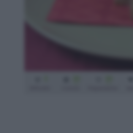
2
20
20
min
min
Difficoltà
Cottura
Preparazione
bi