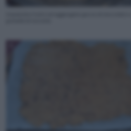
Impastate il tutto ed aggiungete gocce di cioccolato e
granella di nocciola.
5