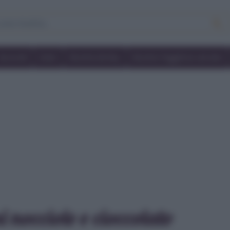
Secondi
Dolci
Ricette bimby
Ricette friggitrice ad aria
i nocciole e cioccolato