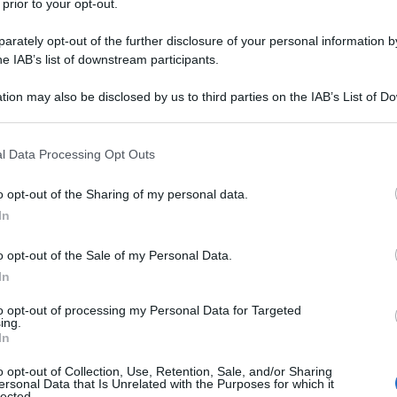
 prior to your opt-out.
rately opt-out of the further disclosure of your personal information by
he IAB’s list of downstream participants.
 e cioccolato
tion may also be disclosed by us to third parties on the IAB’s List of 
4 g
di
lievito per dolci
 that may further disclose it to other third parties.
80 g
di
gocce di cioccolato
 that this website/app uses one or more Google services and may gath
l Data Processing Opt Outs
including but not limited to your visit or usage behaviour. You may click 
80 g
di
granella di nocciole
 to Google and its third-party tags to use your data for below specifi
o opt-out of the Sharing of my personal data.
ogle consent section.
In
o opt-out of the Sale of my Personal Data.
In
ti vegani nocciole e cioccolato
to opt-out of processing my Personal Data for Targeted
ing.
In
o opt-out of Collection, Use, Retention, Sale, and/or Sharing
ersonal Data that Is Unrelated with the Purposes for which it
lected.