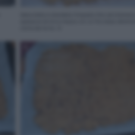
Mescolate e stendete l’impasto fino ad ottener
spessore di circa mezzo cm. Io l’ho steso dirett
carta da forno. :D
6