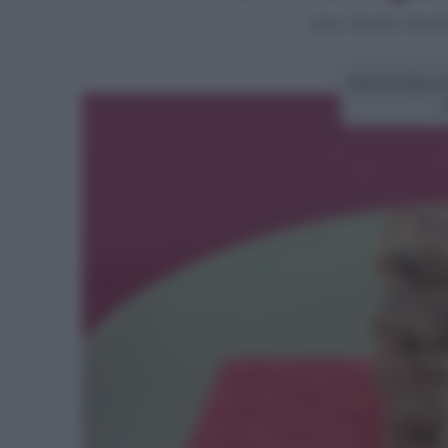
Home
>
Biscotti
>
Biscott
Ricetta biscot