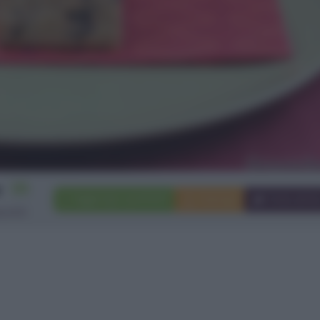
35
Aggiungi a preferiti
Stampa
Invia ami
scotti