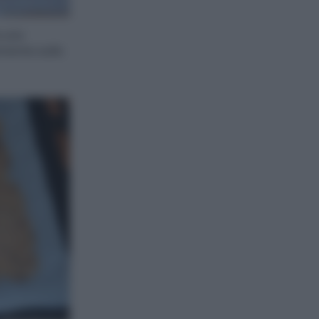
e uno
amente sulla