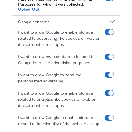
Personal Data that Is Unrelated with the
Purposes for which it was collected.
Opted Out
Google consents
I want to allow Google to enable storage
related to advertising like cookies on web or
Le ricette di GnamGnam by Elena Amatucci
device identifiers in apps.
Le immagini e i testi pubblicati in questo sito sono di
I want to allow my user data to be sent to
proprietà dell'autrice Elena Amatucci e sono protetti dalla
Google for online advertising purposes.
legge sul diritto d'autore n. 633/1941 e successive modifiche.
I want to allow Google to send me
Ricette popolari
personalized advertising.
Pasta frolla
I want to allow Google to enable storage
Pasta sfoglia
related to analytics like cookies on web or
Crema pasticcera
device identifiers in apps.
Besciamella
I want to allow Google to enable storage
Pasta per pizze
related to functionality of the website or app.