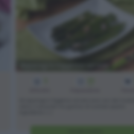
Asparagi in friggitrice ad aria
2
20
min
Difficoltà
Preparazione
Pers
Gli asparagi in friggitrice ad aria sono uno dei modi 
veloci, e secondo me gustosi, di cucinare questo
ingrediente. [...]
Vai alla ricetta