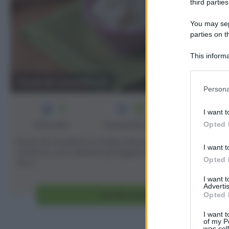
third parties
You may sepa
parties on t
This informa
Participants
Purè di cavolfiore
Please note
Persona
information 
3
35
4
deny consent
I want t
min
in below Go
Difficoltà
Preparazione
Persone
Opted 
Il purè di cavolfiore è un'idea sfiziosa da servire come
I want t
contorno, una variante più leggera rispetto al classico p
Opted 
di [...]
I want 
Advertis
Vai alla ricetta
Opted 
I want t
of my P
was col