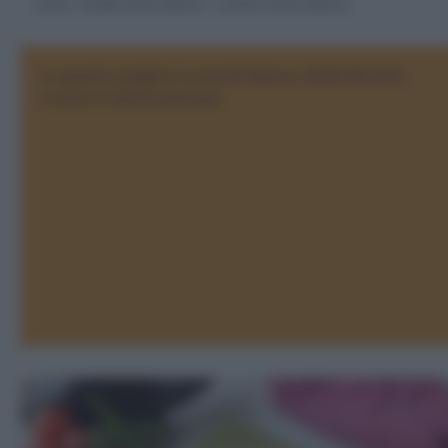
Home
>
Ricette senza lattosio
>
Contorni senza lattosio
In questa pagina troverai l'elenco delle Ricette
Contorni senza lattosio