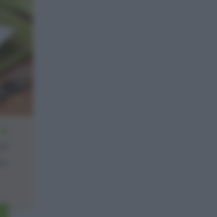
2
one
più