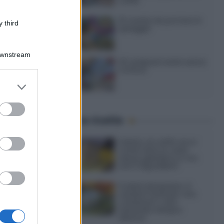
caldo
15 ricette da portare in
 third
spiaggia
Downstream
20 antipasti estivi senza
cottura
er and store
to grant or
2
ed purposes
Ultime ricette
one
izioso
Gelato al caffè: ecco
 pesce,
come farlo in casa
senza gelatiera e con
soli 3 ingredienti
Frullati di banana: 4
varianti facili per una
colazione o una
merenda sempre
diversa