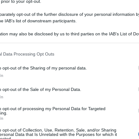
 prior to your opt-out.
rately opt-out of the further disclosure of your personal information by
he IAB’s list of downstream participants.
tion may also be disclosed by us to third parties on the IAB’s List of 
 that may further disclose it to other third parties.
Patatine in friggitrice ad aria
 that this website/app uses one or more Google services and may gath
l Data Processing Opt Outs
including but not limited to your visit or usage behaviour. You may click 
2
 to Google and its third-party tags to use your data for below specifi
min
o opt-out of the Sharing of my personal data.
ogle consent section.
Difficoltà
Preparazione
Pers
In
Le patatine in friggitrice ad aria sono un contorno sf
o opt-out of the Sale of my Personal Data.
urè
da preparare per accompagnare secondi di carne o
In
o [...]
to opt-out of processing my Personal Data for Targeted
ing.
Vai alla ricetta
In
o opt-out of Collection, Use, Retention, Sale, and/or Sharing
ersonal Data that Is Unrelated with the Purposes for which it
lected.