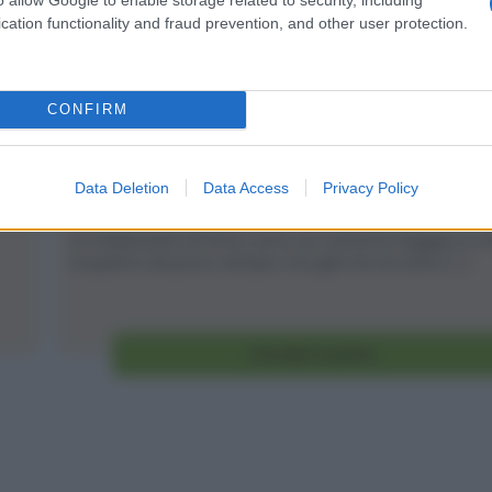
cation functionality and fraud prevention, and other user protection.
Melanzane al forno
CONFIRM
2
30
min
Data Deletion
Data Access
Privacy Policy
Difficoltà
Preparazione
Pers
Le melanzane al forno sono un contorno leggero e 
scoperto da poco tempo, ma già me ne sono [...]
Vai alla ricetta