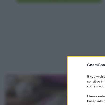
GnamGnam
If you wish 
sensitive in
confirm your
Please note
based ads b