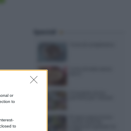
Speciali
Torte di compleanno
Torta di mele senza
burro
12 insalate di riso
sonal or
perfette per l’estate
ection to
15 dolci senza forno:
nterest-
ricette facili da
closed to
preparare quando fa