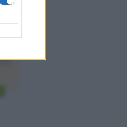
4
one
che ho