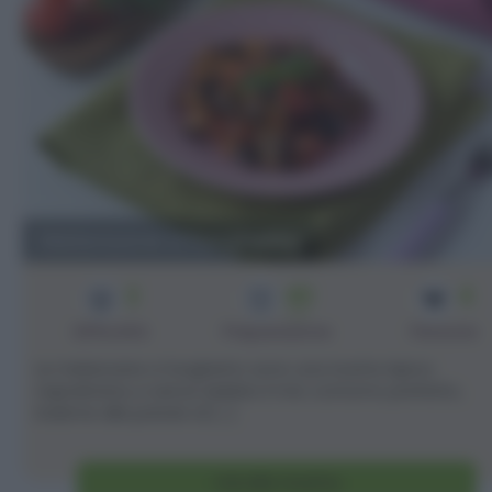
Melanzane a funghetto
2
40
4
min
Difficoltà
Preparazione
Persone
Le melanzane a funghetto sono una ricetta tipica
napoletana, e senza dubbio il mio contorno preferito,
insieme alle patate al [...]
Vai alla ricetta