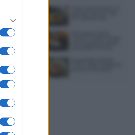
Pasta al pomodoro: il
grande classico che
non delude mai
Sbriciolata senza
cottura: il dolce facile
che si prepara senza
accendere il forno
Acquasale: il piatto
fresco della tradizione
pronto in 10 minuti