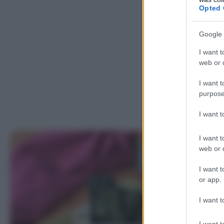
Opted 
Google 
I want t
web or d
I want t
purpose
I want 
I want t
web or d
I want t
or app.
I want t
I want t