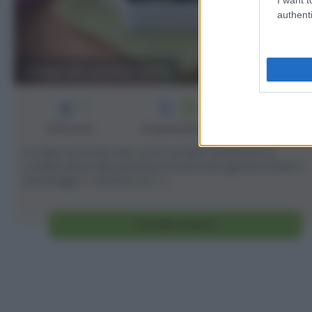
authenti
Chips di cavolo nero
1
25
4
min
Difficoltà
Preparazione
Persone
Le chips di cavolo nero sono un'idea sfiziosissima,
un'alternativa alle patatine in busta da sgranocchiare il
pomeriggio o durante un [...]
Vai alla ricetta