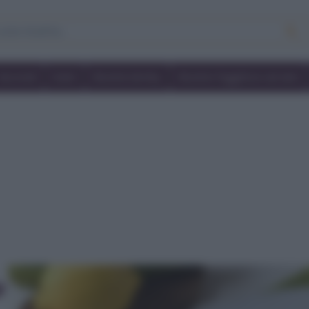
Secondi
Dolci
Ricette bimby
Ricette friggitrice ad aria
o