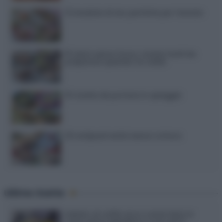
12 insalate di riso perfette per l’estate
15 dolci senza forno: ricette facili da
preparare quando fa caldo
15 ricette da portare in spiaggia
20 antipasti estivi senza cottura
Ultime ricette
Gelato al caffè: ecco come farlo in
casa senza gelatiera e con soli 3