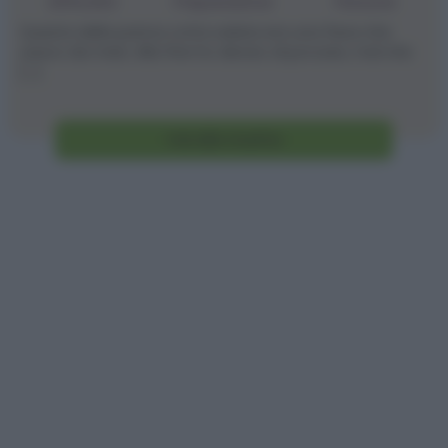
Difficoltà
Preparazione
Persone
Questa della panna cotta salata era una fissa che
avevo da mesi. Alla fine ho deciso di provare, mal che
[...]
Vai alla ricetta