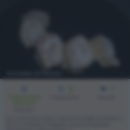
Rondelle di frittata
10
4
min
*Selezionare
Preparazione
Persone
difficoltà
Difficoltà
Ecco una ricetta facile e veloce: le rondelle di frittata! :)
Sono un simpatico antipasto da poter preparare