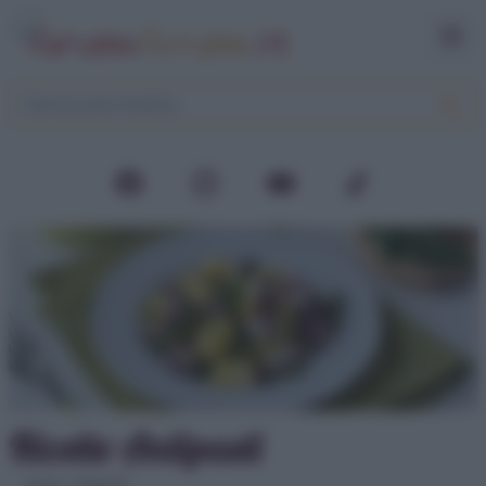
Ricette Antipasti
Home
>
Antipasti