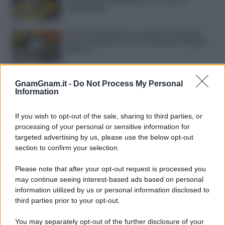
ingredienti
Frullati di banana: 4 varianti facili per
una colazione o una merenda sempre
diversa
Pasta al pomodoro: il grande classico
che non delude mai
GnamGnam.it -
Do Not Process My Personal
Information
Sbriciolata senza cottura: il dolce facile
If you wish to opt-out of the sale, sharing to third parties, or
che si prepara senza accendere il forno
processing of your personal or sensitive information for
targeted advertising by us, please use the below opt-out
section to confirm your selection.
Acquasale: il piatto fresco della
tradizione pronto in 10 minuti
Please note that after your opt-out request is processed you
may continue seeing interest-based ads based on personal
information utilized by us or personal information disclosed to
third parties prior to your opt-out.
You may separately opt-out of the further disclosure of your