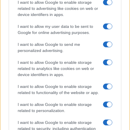
I want to allow Google to enable storage
related to advertising like cookies on web or
Le ricette di GnamGnam by Elena Amatucci
device identifiers in apps.
Le immagini e i testi pubblicati in questo sito sono di
I want to allow my user data to be sent to
proprietà dell'autrice Elena Amatucci e sono protetti dalla
Google for online advertising purposes.
legge sul diritto d'autore n. 633/1941 e successive modifiche.
I want to allow Google to send me
Ricette popolari
personalized advertising.
Pasta frolla
I want to allow Google to enable storage
Pasta sfoglia
related to analytics like cookies on web or
Crema pasticcera
device identifiers in apps.
Besciamella
I want to allow Google to enable storage
Pasta per pizze
related to functionality of the website or app.
Pan di Spagna
I want to allow Google to enable storage
Cheesecake
related to personalization.
I want to allow Google to enable storage
Newsletter
Mi presento
related to security, including authentication