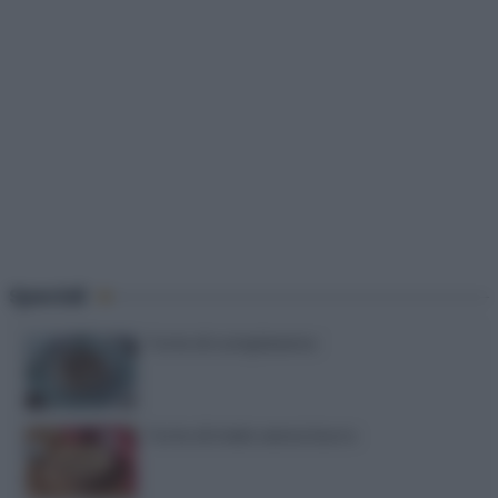
Speciali
Torte di compleanno
Torta di mele senza burro