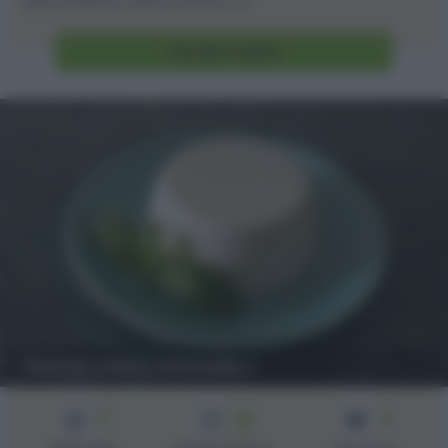
velocemente, ottimo anche [...]
Vai alla ricetta
Panna cotta al basilico
2
20
4
min