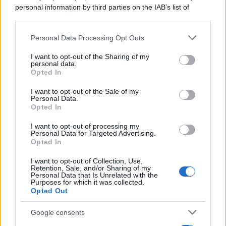
personal information by third parties on the IAB’s list of
downstream participants.
Personal Data Processing Opt Outs
This information may also be disclosed by us to third parties
on the IAB’s List of Downstream Participants that may further
I want to opt-out of the Sharing of my
disclose it to other third parties.
personal data.
Opted In
Please note that this website/app uses one or more Google
services and may gather and store information including but
I want to opt-out of the Sale of my
Personal Data.
not limited to your visit or usage behaviour. You may click to
Opted In
grant or deny consent to Google and its third-party tags to
use your data for below specified purposes in below Google
I want to opt-out of processing my
consent section.
Personal Data for Targeted Advertising.
Opted In
I want to opt-out of Collection, Use,
Retention, Sale, and/or Sharing of my
Personal Data that Is Unrelated with the
Purposes for which it was collected.
Opted Out
Google consents