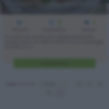
Bruschette con asiago, pomodorini e
rucola
1
15
4
min
Difficoltà
Preparazione
Persone
Con ieri le mie vacanze sono definitivamente finite.
Quindi vi lascio con l'ultima ricettina fatta in campeggio
(in realtà ce [...]
Vai alla ricetta
Pagina 74 of 74
« Prima
«
...
70
71
72
73
74