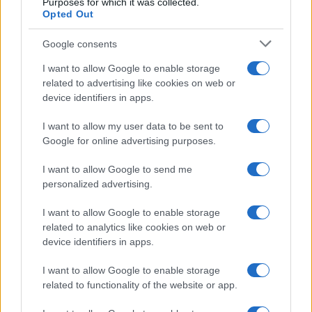
Purposes for which it was collected.
Opted Out
Google consents
I want to allow Google to enable storage
related to advertising like cookies on web or
Le ricette di GnamGnam by Elena Amatucci
device identifiers in apps.
Le immagini e i testi pubblicati in questo sito sono di
I want to allow my user data to be sent to
proprietà dell'autrice Elena Amatucci e sono protetti dalla
Google for online advertising purposes.
legge sul diritto d'autore n. 633/1941 e successive modifiche.
I want to allow Google to send me
Ricette popolari
personalized advertising.
Pasta frolla
I want to allow Google to enable storage
Pasta sfoglia
related to analytics like cookies on web or
Crema pasticcera
device identifiers in apps.
Besciamella
I want to allow Google to enable storage
Pasta per pizze
related to functionality of the website or app.
Pan di Spagna