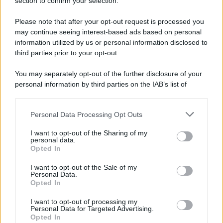
section to confirm your selection.
Acquasale: il piatto fresco della
tradizione pronto in 10 minuti
Please note that after your opt-out request is processed you
may continue seeing interest-based ads based on personal
information utilized by us or personal information disclosed to
third parties prior to your opt-out.
You may separately opt-out of the further disclosure of your
personal information by third parties on the IAB’s list of
downstream participants.
Personal Data Processing Opt Outs
This information may also be disclosed by us to third parties
on the IAB’s List of Downstream Participants that may further
I want to opt-out of the Sharing of my
disclose it to other third parties.
personal data.
Opted In
Please note that this website/app uses one or more Google
services and may gather and store information including but
I want to opt-out of the Sale of my
Personal Data.
not limited to your visit or usage behaviour. You may click to
Opted In
grant or deny consent to Google and its third-party tags to
use your data for below specified purposes in below Google
I want to opt-out of processing my
consent section.
Personal Data for Targeted Advertising.
Opted In