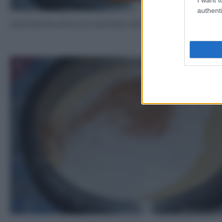
authenti
Lavorate le uova e lo zucchero di canna.
3