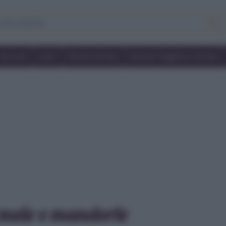
Secondi
Dolci
Ricette bimby
Ricette friggitrice ad aria
 mele e mandorle