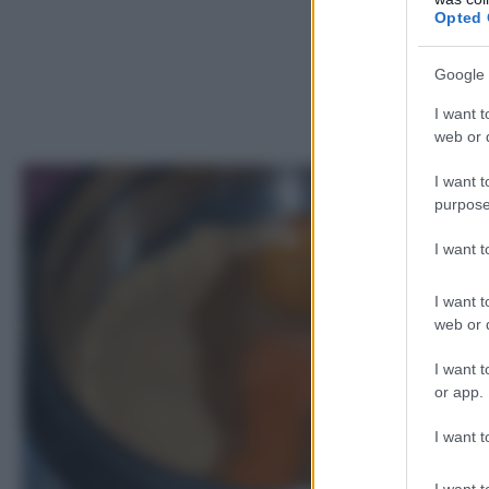
Opted 
Google 
I want t
web or d
1
I want t
purpose
I want 
I want t
web or d
I want t
or app.
I want t
I want t