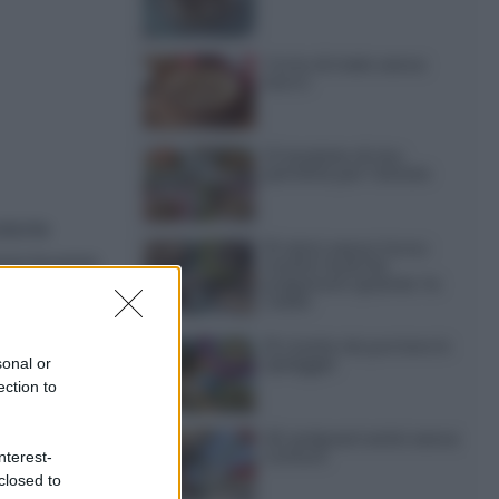
Torta di mele senza
burro
12 insalate di riso
perfette per l’estate
dorle
15 dolci senza forno:
uona buona
ricette facili da
preparare quando fa
caldo
15 ricette da portare in
spiaggia
sonal or
ection to
20 antipasti estivi senza
cottura
nterest-
closed to