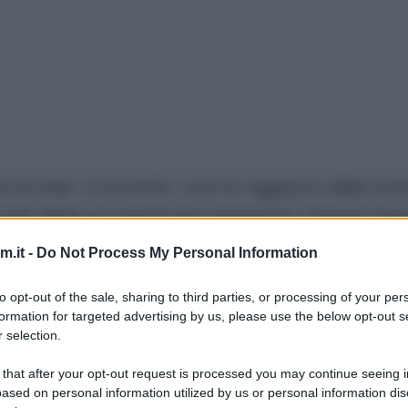
ta di mele “croccante”, così ho aggiunto delle man
na per darle un colorito più casereccio. Davvero b
.it -
Do Not Process My Personal Information
io, il che non guasta mai. :)
to opt-out of the sale, sharing to third parties, or processing of your per
formation for targeted advertising by us, please use the below opt-out s
 selection.
 that after your opt-out request is processed you may continue seeing i
rle
ased on personal information utilized by us or personal information dis