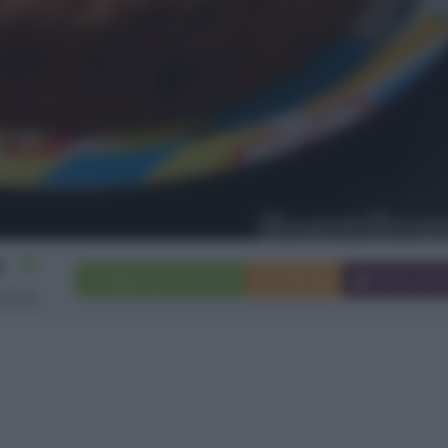
10
Aggiungi a preferiti
Stampa
Invia ami
rsone