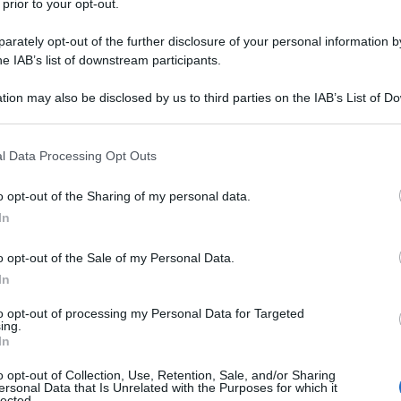
 prior to your opt-out.
220 g
di
farina
rately opt-out of the further disclosure of your personal information by
16 g
di
lievito per dolci
he IAB’s list of downstream participants.
cannella
tion may also be disclosed by us to third parties on the IAB’s List of 
 that may further disclose it to other third parties.
150 g
di
mandorle
pelate
 that this website/app uses one or more Google services and may gath
l Data Processing Opt Outs
including but not limited to your visit or usage behaviour. You may click 
 to Google and its third-party tags to use your data for below specifi
o opt-out of the Sharing of my personal data.
ogle consent section.
In
torta di mele e mandorle
o opt-out of the Sale of my Personal Data.
In
to opt-out of processing my Personal Data for Targeted
ing.
In
o opt-out of Collection, Use, Retention, Sale, and/or Sharing
ersonal Data that Is Unrelated with the Purposes for which it
lected.