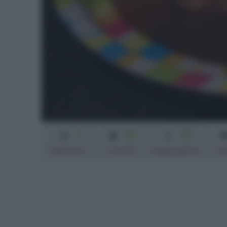
3
60
25
min
min
Difficoltà
Cottura
Preparazione
Pe