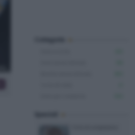
Categorie
Dolci e torte
851
Dolci senza lattosio
199
Ricette senza lattosio
983
co
Torte di mele
41
Dolci per colazione
563
Speciali
Torte di compleanno