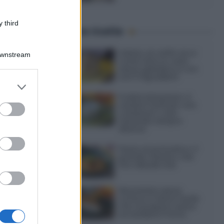
 third
Ultime ricette
Gelato al caffè: ecco
Downstream
come farlo in casa
senza gelatiera e con
soli 3 ingredienti
er and store
to grant or
Frullati di banana: 4
ed purposes
varianti facili per una
colazione o una
merenda sempre
diversa
Pasta al pomodoro: il
grande classico che
non delude mai
Sbriciolata senza
cottura: il dolce facile
che si prepara senza
accendere il forno