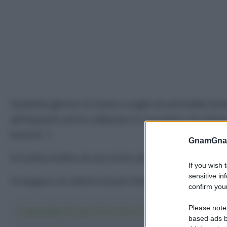
Qualche giorno fa avevo voglia di una bella tor
all’impasto ed ho utilizzato lo zucchero di can
buona! :)
GnamGnam
Si tratta inoltre di una torta di mele senza lattos
If you wish 
sensitive in
Vi auguro un dolce e buon fine settimana. ;)
confirm your
Please note
Ingredienti per la torta di mele e mando
based ads b