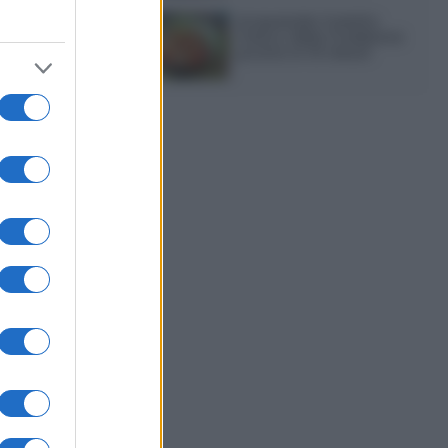
Acquasale: il piatto
fresco della tradizione
pronto in 10 minuti