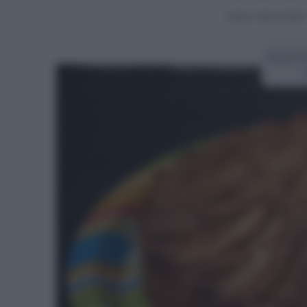
Home
>
Dolci e torte
Ricetta