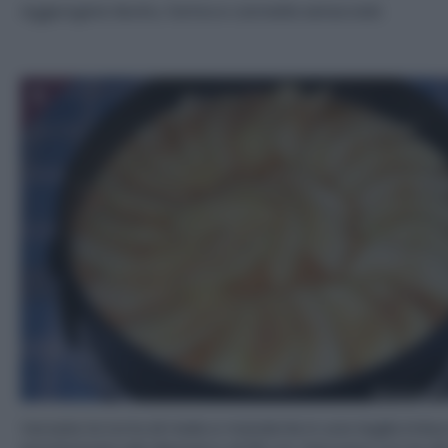
Aggiungete lievito, farina e cannella setacciati.
5
Versate la torta di mele e mandorle in una teglia imbu