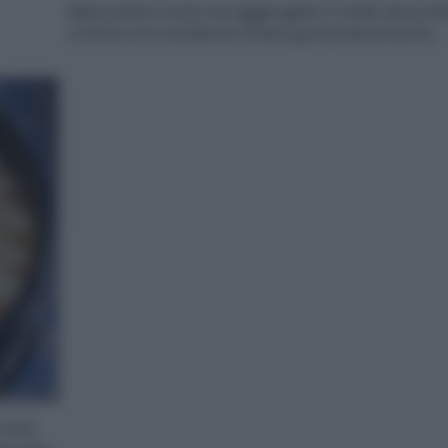
Mescolate il tutto ed aggiungete 3 mele sbucciat
a fette e le mandorle tritate grossolanamente.
rrata