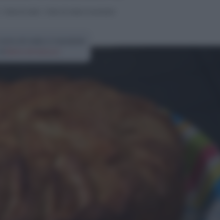
>
Torte di mele
>
Torta di mele e mandorle
 torta di mele e mandorle
di
Elena Amatucci