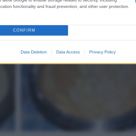
cation functionality and fraud prevention, and other user protection.
Aggiungete olio e acqua e lavorate fino a che lo
non si sarà sciolto del tutto. :)
CONFIRM
4
Data Deletion
Data Access
Privacy Policy