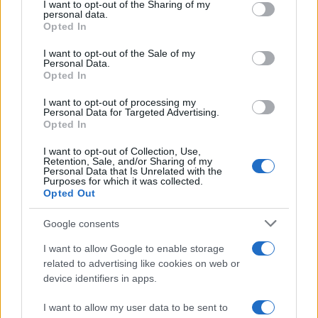
I want to opt-out of the Sharing of my
disclose it to other third parties.
personal data.
Opted In
Please note that this website/app uses one or more Google
services and may gather and store information including but
I want to opt-out of the Sale of my
Personal Data.
not limited to your visit or usage behaviour. You may click to
Opted In
grant or deny consent to Google and its third-party tags to
use your data for below specified purposes in below Google
I want to opt-out of processing my
consent section.
Personal Data for Targeted Advertising.
Opted In
I want to opt-out of Collection, Use,
Retention, Sale, and/or Sharing of my
Personal Data that Is Unrelated with the
Purposes for which it was collected.
Opted Out
Google consents
I want to allow Google to enable storage
related to advertising like cookies on web or
Le ricette di GnamGnam by Elena Amatucci
device identifiers in apps.
Le immagini e i testi pubblicati in questo sito sono di
I want to allow my user data to be sent to
proprietà dell'autrice Elena Amatucci e sono protetti dalla