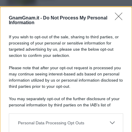
Pasta al pomodoro: il grande classico
che non delude mai
GnamGnam.it -
Do Not Process My Personal
Information
Sbriciolata senza cottura: il dolce facile
If you wish to opt-out of the sale, sharing to third parties, or
che si prepara senza accendere il forno
processing of your personal or sensitive information for
targeted advertising by us, please use the below opt-out
section to confirm your selection.
Acquasale: il piatto fresco della
tradizione pronto in 10 minuti
Please note that after your opt-out request is processed you
may continue seeing interest-based ads based on personal
information utilized by us or personal information disclosed to
third parties prior to your opt-out.
You may separately opt-out of the further disclosure of your
personal information by third parties on the IAB’s list of
downstream participants.
Personal Data Processing Opt Outs
This information may also be disclosed by us to third parties
on the IAB’s List of Downstream Participants that may further