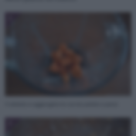
2
Frullatelo e aggiungete le carote pelate a pezzi.
3