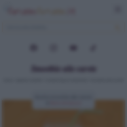
Smoothie alle carote
Home
>
Aperitivi e buffet
>
Cocktail liquori e bevande
>
Smoothie alle carote
Ricetta smoothie alle carote
di
Elena Amatucci