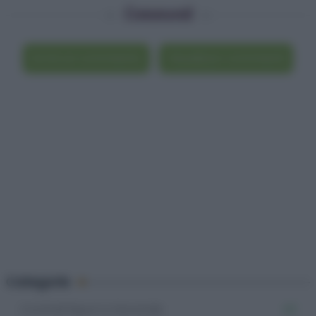
Commenti
Scrivi un commento
Visualizza i commenti
Categorie
Cocktail liquori e bevande
42