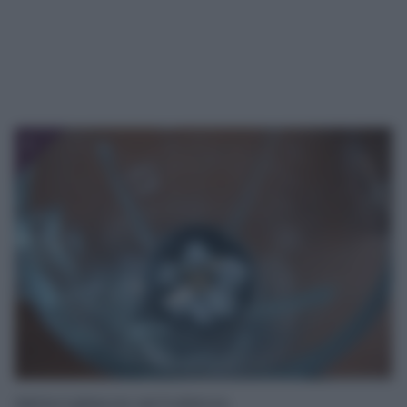
1
Mette il ghiaccio nel frullatore.