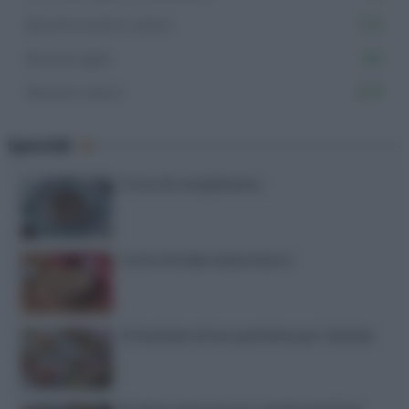
Ricette facili e veloci
742
Ricette light
381
Ricette veloci
878
Speciali
Torte di compleanno
Torta di mele senza burro
12 insalate di riso perfette per l’estate