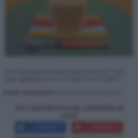
Se lo smoothie risultasse troppo denso per i vostri
gusti, aggiungete un po’ d’acqua. Servite subito! :)
Come conservare:
Da consumare al momento.
Se ti è piaciuta la ricetta, condividila sui
social!
Facebook
Pinterest