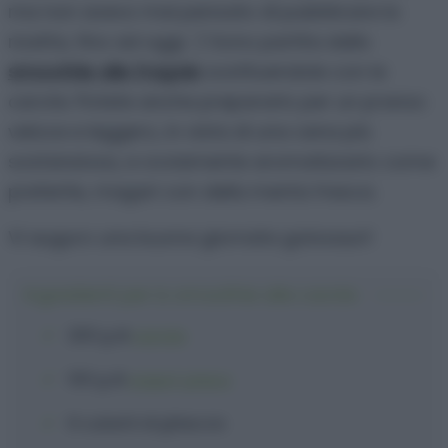
ma non avevo mai pensato di pubblicare la
ricetta, fino ad oggi. :) Sono partita dallo
smoothie alle fragole
sostituendole con le
carote. Potete anche prepararlo per un pranzo
veloce e leggero, in vista di una cena più
sostanziosa, e ovviamente aromatizzarlo come
preferite, magari con della menta fresca.
Vi auguro una buona giornata golosauri!
Ingredienti per lo smoothie alle carote
200 g
di
carote
100 g
di
yogurt greco
6 cubetti
di
ghiaccio