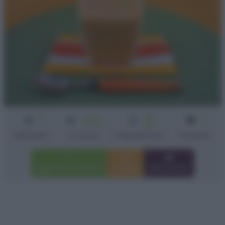
1
Senza
5
1
cottura
min
Difficoltà
Preparazione
Persona
Cottura
Aggiungi a preferiti
Stampa
Invia amico