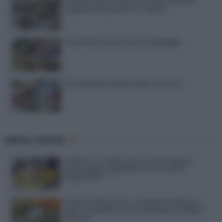
15 dolci senza forno: ricette facili da
preparare quando fa caldo
15 ricette da portare in spiaggia
20 antipasti estivi senza cottura
Ultime ricette
Gelato al caffè: ecco come farlo in
casa senza gelatiera e con soli 3
ingredienti
Frullati di banana: 4 varianti facili per
una colazione o una merenda sempre
diversa