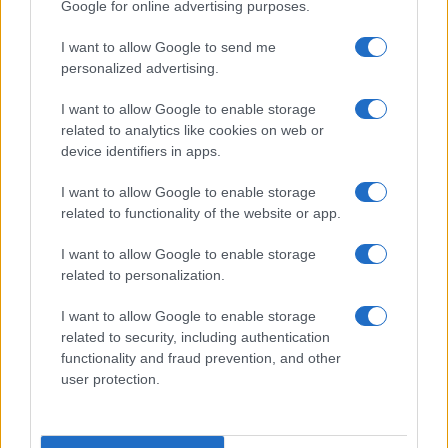
Google for online advertising purposes.
legge sul diritto d'autore n. 633/1941 e successive modifiche.
I want to allow Google to send me
Ricette popolari
personalized advertising.
Pasta frolla
I want to allow Google to enable storage
Pasta sfoglia
related to analytics like cookies on web or
Crema pasticcera
device identifiers in apps.
Besciamella
I want to allow Google to enable storage
Pasta per pizze
related to functionality of the website or app.
Pan di Spagna
I want to allow Google to enable storage
Cheesecake
related to personalization.
I want to allow Google to enable storage
Newsletter
Mi presento
related to security, including authentication
functionality and fraud prevention, and other
Contattami
Privacy Policy
user protection.