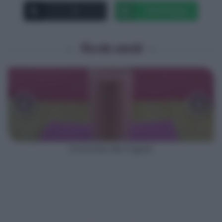
X
Whatsapp
Ricette simili
‹
›
Smoothie alle fragole