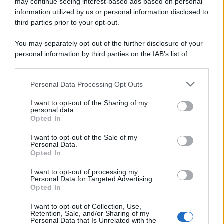
may continue seeing interest-based ads based on personal
information utilized by us or personal information disclosed to
third parties prior to your opt-out.
You may separately opt-out of the further disclosure of your
personal information by third parties on the IAB’s list of
downstream participants.
Personal Data Processing Opt Outs
This information may also be disclosed by us to third parties
on the IAB’s List of Downstream Participants that may further
I want to opt-out of the Sharing of my
disclose it to other third parties.
personal data.
Opted In
Please note that this website/app uses one or more Google
services and may gather and store information including but
I want to opt-out of the Sale of my
Personal Data.
not limited to your visit or usage behaviour. You may click to
Opted In
grant or deny consent to Google and its third-party tags to
use your data for below specified purposes in below Google
I want to opt-out of processing my
consent section.
Personal Data for Targeted Advertising.
Opted In
I want to opt-out of Collection, Use,
Retention, Sale, and/or Sharing of my
Personal Data that Is Unrelated with the