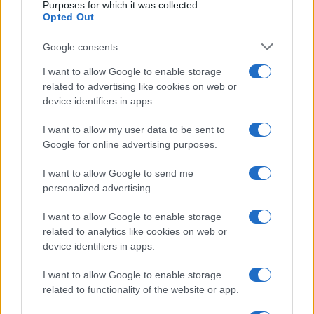
Purposes for which it was collected.
Opted Out
Google consents
I want to allow Google to enable storage
related to advertising like cookies on web or
Le ricette di GnamGnam by Elena Amatucci
device identifiers in apps.
Le immagini e i testi pubblicati in questo sito sono di
I want to allow my user data to be sent to
proprietà dell'autrice Elena Amatucci e sono protetti dalla
Google for online advertising purposes.
legge sul diritto d'autore n. 633/1941 e successive modifiche.
I want to allow Google to send me
Ricette popolari
personalized advertising.
Pasta frolla
I want to allow Google to enable storage
Pasta sfoglia
related to analytics like cookies on web or
Crema pasticcera
device identifiers in apps.
Besciamella
I want to allow Google to enable storage
Pasta per pizze
related to functionality of the website or app.
Pan di Spagna