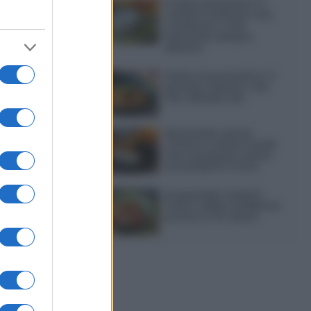
Frullati di banana: 4
varianti facili per una
colazione o una
merenda sempre
diversa
Pasta al pomodoro: il
grande classico che
non delude mai
Sbriciolata senza
cottura: il dolce facile
che si prepara senza
accendere il forno
Acquasale: il piatto
fresco della tradizione
pronto in 10 minuti