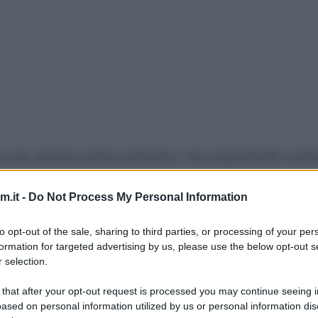
gera da servire come contorno, ma soprattutto com
arle con salsine proprio come le classiche patati
oce e light, ma volendo potete anche friggerle.
.it -
Do Not Process My Personal Information
to opt-out of the sale, sharing to third parties, or processing of your per
formation for targeted advertising by us, please use the below opt-out s
 selection.
 that after your opt-out request is processed you may continue seeing i
olio extravergine d'oliva
ased on personal information utilized by us or personal information dis