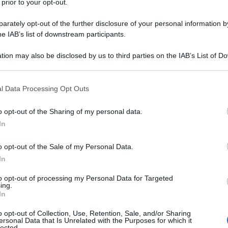
 prior to your opt-out.
sale
rately opt-out of the further disclosure of your personal information by
he IAB’s list of downstream participants.
e le chips di carote
tion may also be disclosed by us to third parties on the IAB’s List of 
 that may further disclose it to other third parties.
 that this website/app uses one or more Google services and may gath
l Data Processing Opt Outs
including but not limited to your visit or usage behaviour. You may click 
 to Google and its third-party tags to use your data for below specifi
o opt-out of the Sharing of my personal data.
ogle consent section.
In
o opt-out of the Sale of my Personal Data.
In
to opt-out of processing my Personal Data for Targeted
ing.
In
o opt-out of Collection, Use, Retention, Sale, and/or Sharing
ersonal Data that Is Unrelated with the Purposes for which it
lected.