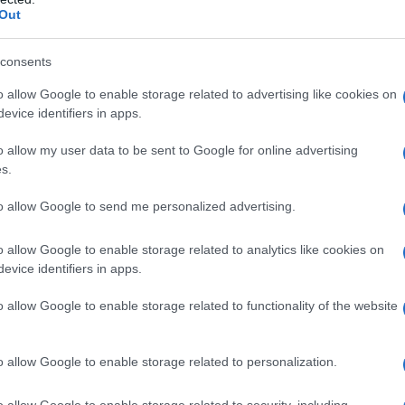
2
Out
consents
o allow Google to enable storage related to advertising like cookies on
evice identifiers in apps.
o allow my user data to be sent to Google for online advertising
s.
to allow Google to send me personalized advertising.
o allow Google to enable storage related to analytics like cookies on
evice identifiers in apps.
una
Passatele nella farina
o allow Google to enable storage related to functionality of the website
o allow Google to enable storage related to personalization.
4
o allow Google to enable storage related to security, including