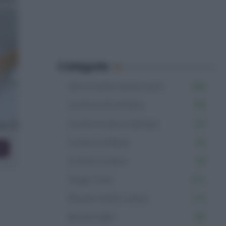
Categorie
Altre ricette senza uova
598
Contorni di verdure
136
Contorni senza lattosio
123
Contorni sfiziosi
65
co
Contorni veloci
69
Finger food
344
Ricette facili e veloci
742
Ricette light
381