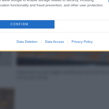
cation functionality and fraud prevention, and other user protection.
CONFIRM
Data Deletion
Data Access
Privacy Policy
Disponete su una teglia rivestita di carta da for
con un po’ di olio.