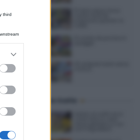
15 dolci senza forno:
 third
ricette facili da
preparare quando fa
caldo
Downstream
15 ricette da portare in
spiaggia
er and store
to grant or
20 antipasti estivi senza
ed purposes
cottura
Ultime ricette
Gelato al caffè: ecco
come farlo in casa
senza gelatiera e con
soli 3 ingredienti