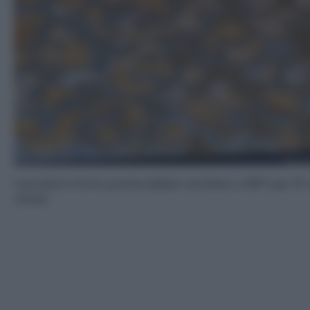
Cuocete in forno preriscaldato ventilato a 180° per 15
minuti.