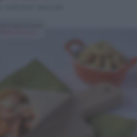
i
>
Contorni sfiziosi
>
Chips di carote
cetta chips di carote
di
Elena Amatucci