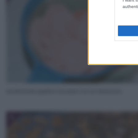
authenti
ed eliminate quella in eccesso con un setaccino.
5