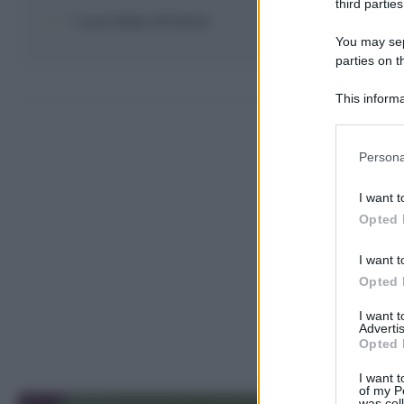
third parties
1 cucchiaio
di
farina
You may sepa
parties on t
Come far
This informa
Participants
Please note
Persona
information 
deny consent
I want t
in below Go
Opted 
I want t
Opted 
I want 
Advertis
Opted 
I want t
of my P
was col