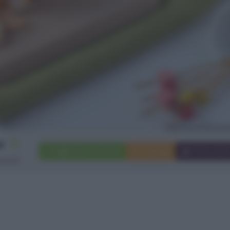
2
Aggiungi a preferiti
Stampa
Invia ami
rsone