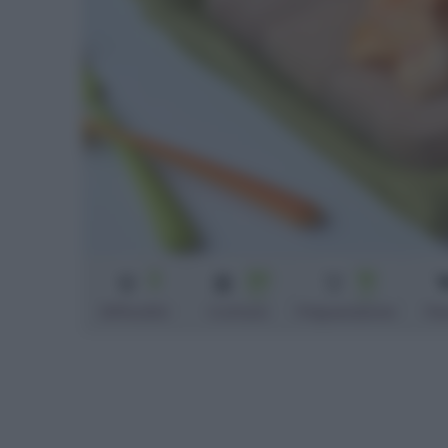
2
20
10
min
min
Difficoltà
Cottura
Preparazione
Pe