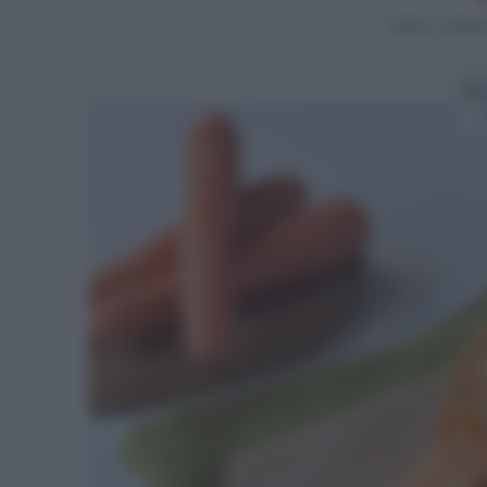
Home
>
Contorn
Ri