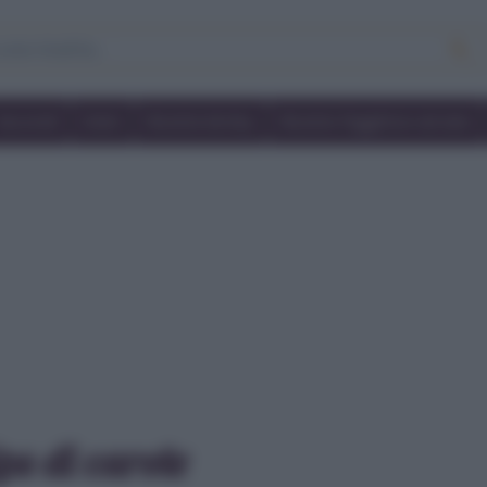
Secondi
Dolci
Ricette bimby
Ricette friggitrice ad aria
ps di carote