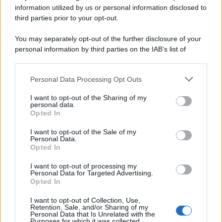
information utilized by us or personal information disclosed to
third parties prior to your opt-out.
You may separately opt-out of the further disclosure of your
personal information by third parties on the IAB’s list of
downstream participants.
Personal Data Processing Opt Outs
This information may also be disclosed by us to third parties
on the IAB’s List of Downstream Participants that may further
I want to opt-out of the Sharing of my
disclose it to other third parties.
personal data.
Opted In
Please note that this website/app uses one or more Google
services and may gather and store information including but
I want to opt-out of the Sale of my
Personal Data.
not limited to your visit or usage behaviour. You may click to
Opted In
grant or deny consent to Google and its third-party tags to
use your data for below specified purposes in below Google
I want to opt-out of processing my
consent section.
Personal Data for Targeted Advertising.
Opted In
I want to opt-out of Collection, Use,
Retention, Sale, and/or Sharing of my
Personal Data that Is Unrelated with the
Purposes for which it was collected.