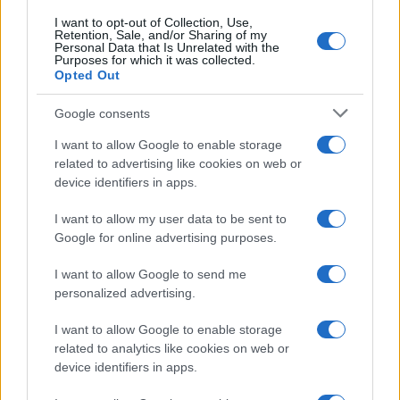
I want to opt-out of Collection, Use,
Retention, Sale, and/or Sharing of my
Personal Data that Is Unrelated with the
Purposes for which it was collected.
Opted Out
Google consents
I want to allow Google to enable storage
related to advertising like cookies on web or
Le ricette di GnamGnam by Elena Amatucci
device identifiers in apps.
Le immagini e i testi pubblicati in questo sito sono di
I want to allow my user data to be sent to
proprietà dell'autrice Elena Amatucci e sono protetti dalla
Google for online advertising purposes.
legge sul diritto d'autore n. 633/1941 e successive modifiche.
I want to allow Google to send me
Ricette popolari
personalized advertising.
Pasta frolla
I want to allow Google to enable storage
Pasta sfoglia
related to analytics like cookies on web or
Crema pasticcera
device identifiers in apps.
Besciamella