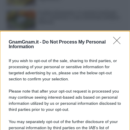
Frullati di banana: 4 varianti facili per
una colazione o una merenda sempre
diversa
Pasta al pomodoro: il grande classico
che non delude mai
GnamGnam.it -
Do Not Process My Personal
Information
Sbriciolata senza cottura: il dolce facile
If you wish to opt-out of the sale, sharing to third parties, or
che si prepara senza accendere il forno
processing of your personal or sensitive information for
targeted advertising by us, please use the below opt-out
section to confirm your selection.
Acquasale: il piatto fresco della
tradizione pronto in 10 minuti
Please note that after your opt-out request is processed you
may continue seeing interest-based ads based on personal
information utilized by us or personal information disclosed to
third parties prior to your opt-out.
You may separately opt-out of the further disclosure of your
personal information by third parties on the IAB’s list of